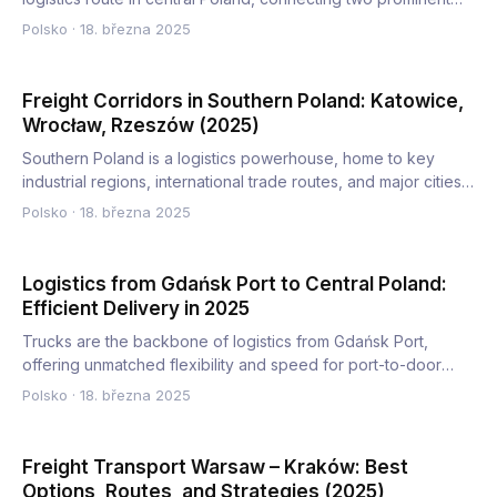
comm…
Polsko
·
18. března 2025
Freight Corridors in Southern Poland: Katowice,
Wrocław, Rzeszów (2025)
Southern Poland is a logistics powerhouse, home to key
industrial regions, international trade routes, and major cities…
Polsko
·
18. března 2025
Logistics from Gdańsk Port to Central Poland:
Efficient Delivery in 2025
Trucks are the backbone of logistics from Gdańsk Port,
offering unmatched flexibility and speed for port-to-door
deliver…
Polsko
·
18. března 2025
Freight Transport Warsaw – Kraków: Best
Options, Routes, and Strategies (2025)