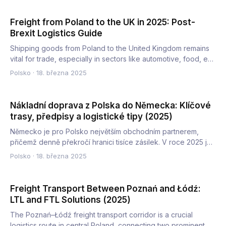
Freight from Poland to the UK in 2025: Post-
Brexit Logistics Guide
Shipping goods from Poland to the United Kingdom remains
vital for trade, especially in sectors like automotive, food, e…
Polsko
·
18. března 2025
Nákladní doprava z Polska do Německa: Klíčové
trasy, předpisy a logistické tipy (2025)
Německo je pro Polsko největším obchodním partnerem,
přičemž denně překročí hranici tisíce zásilek. V roce 2025 je
efekt…
Polsko
·
18. března 2025
Freight Transport Between Poznań and Łódź:
LTL and FTL Solutions (2025)
The Poznań–Łódź freight transport corridor is a crucial
logistics route in central Poland, connecting two prominent