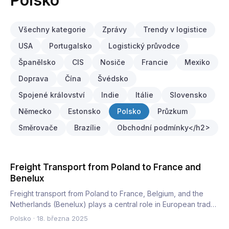
Polsko
Všechny kategorie
Zprávy
Trendy v logistice
USA
Portugalsko
Logistický průvodce
Španělsko
CIS
Nosiče
Francie
Mexiko
Doprava
Čína
Švédsko
Spojené království
Indie
Itálie
Slovensko
Německo
Estonsko
Polsko
Průzkum
Směrovače
Brazílie
Obchodní podmínky</h2>
Freight Transport from Poland to France and
Benelux
Freight transport from Poland to France, Belgium, and the
Netherlands (Benelux) plays a central role in European trade.
…
Polsko
·
18. března 2025