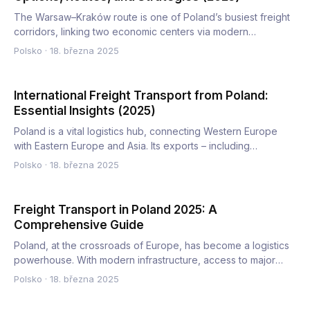
The Warsaw–Kraków route is one of Poland’s busiest freight
corridors, linking two economic centers via modern
infrastruc…
Polsko
·
18. března 2025
International Freight Transport from Poland:
Essential Insights (2025)
Poland is a vital logistics hub, connecting Western Europe
with Eastern Europe and Asia. Its exports – including
automot…
Polsko
·
18. března 2025
Freight Transport in Poland 2025: A
Comprehensive Guide
Poland, at the crossroads of Europe, has become a logistics
powerhouse. With modern infrastructure, access to major
Euro…
Polsko
·
18. března 2025