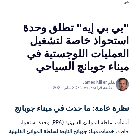
في…
"بي بي إيه" تطلق وحدة
استحواذ خاصة لتشغيل
العمليات اللوجستية في
ميناء جوبانج السياحي
بقلم James Miller
5 دقيقة قراءة
•
News
•
30 يناير 2026
نظرة عامة: ما حدث في ميناء جوبانج
أنشأت سلطة الموانئ الفلبينية (PPA) وحدة استحواذ
خاصة،
خدمات ميناء جوبانج التابعة لسلطة الموانئ الفلبينية