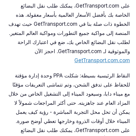
على GetTransport.com، يمكنك طلب نقل البضائع
الخاصة بك بأفضل الأسعار العالمية بأسعار معقولة. هذه
الخطوة ذات صلة بنا في GetTransport.com حيث تهدف
المنصة إلى مواكبة جميع التطورات ومواكبة العالم المتغير.
لطلب نقل البضائع الخاص بك، ضع في اعتبارك الراحة
والموثوقية لـ GetTransport.com. احجز الآن
GetTransport.com.com
النقاط الرئيسية بسيطة: شكلت PPA وحدة إدارة مؤقتة
للحفاظ على تدفق الشحن، وتم تتماشى التعريفات مؤقتًا
مع ميناء دابا، وسيعود الميناء إلى التشغيل الخاص من خلال
المزاد العام عند جاهزيته. حتى أكثر المراجعات شمولاً لا
يمكن أن تحل محل التجربة المباشرة - رؤية كيف يعمل
الميناء خلال أوقات الذروة وخارجها تعطي أوضح صورة.
على GetTransport.com، يمكنك طلب نقل البضائع