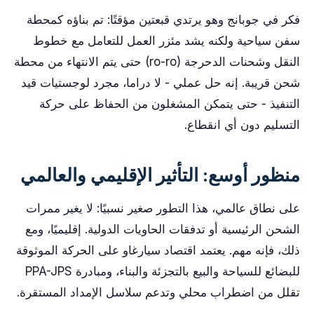
فكر في جوبانج وهو يرتدي قبعتين مؤقتًا: تم بناؤه كمحطة
سفن سياحية ولكنه يشد مئزر العمل للتعامل مع خطوط
النقل وشحنات الدحرجة (ro-ro) حتى يتم الانتهاء من محطة
شحن قريبة. إنه حل عملي - لا دراما، مجرد لوجستيات قيد
التنفيذ - حتى يتمكن المشغلون من الحفاظ على حركة
التسليم دون أي انقطاع.
منظور أوسع: التأثير الإقليمي والعالمي
على نطاق عالمي، هذا التطور صغير نسبيًا: لا يغير ممرات
الشحن الرئيسية أو تدفقات الحاويات الدولية. إقليميًا، ومع
ذلك، فإنه مهم. يعتمد اقتصاد سيارغاو على الحركة الموثوقة
للبضائع للسياحة والبيع بالتجزئة والبناء، ومبادرة PPA-JPS
تقلل من اضطراب محلي وتدعم سلاسل الإمداد المستقرة.