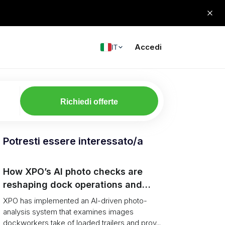
Accedi
IT
Richiedi offerte
Potresti essere interessato/a
How XPO’s AI photo checks are
reshaping dock operations and
service response
XPO has implemented an AI-driven photo-
analysis system that examines images
dockworkers take of loaded trailers and prov...