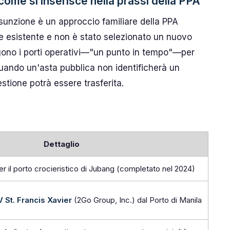
come si inserisce nella prassi della PPA
sunzione è un approccio familiare della PPA
e esistente e non è stato selezionato un nuovo
gono i porti operativi—"un punto in tempo"—per
 quando un'asta pubblica non identificherà un
stione potrà essere trasferita.
Dettaglio
r il porto crocieristico di Jubang (completato nel 2024)
 St. Francis Xavier
(2Go Group, Inc.) dal Porto di Manila