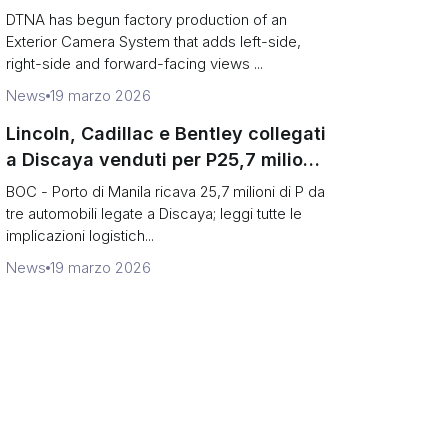
Freightliner and Western Star
DTNA has begun factory production of an
vocational trucks
Exterior Camera System that adds left-side,
right-side and forward-facing views ...
News
19 marzo 2026
Lincoln, Cadillac e Bentley collegati
a Discaya venduti per P25,7 milioni
all'asta della BOC-Port of Manila
BOC - Porto di Manila ricava 25,7 milioni di P da
tre automobili legate a Discaya; leggi tutte le
implicazioni logistich...
News
19 marzo 2026