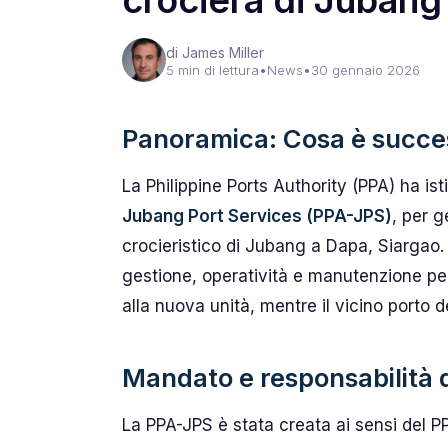
crociera di Jubang
di James Miller
5 min di lettura
•
News
•
30 gennaio 2026
Panoramica: Cosa è succes
La Philippine Ports Authority (PPA) ha ist
Jubang Port Services (PPA-JPS)
, per g
crocieristico di Jubang a Dapa, Siargao
gestione, operatività e manutenzione per
alla nuova unità, mentre il vicino porto 
Mandato e responsabilità 
La PPA-JPS è stata creata ai sensi del