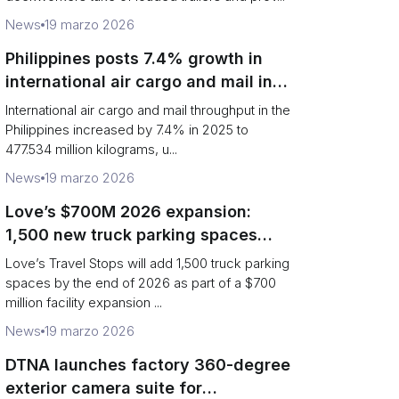
News
19 marzo 2026
Philippines posts 7.4% growth in
international air cargo and mail in
2025: carrier rankings and logistics
International air cargo and mail throughput in the
fallout
Philippines increased by 7.4% in 2025 to
477.534 million kilograms, u...
News
19 marzo 2026
Love’s $700M 2026 expansion:
1,500 new truck parking spaces
and expanded driver services
Love’s Travel Stops will add 1,500 truck parking
spaces by the end of 2026 as part of a $700
million facility expansion ...
News
19 marzo 2026
DTNA launches factory 360-degree
exterior camera suite for