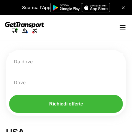
Scarica l'App
Da dove
Dove
Richiedi offerte