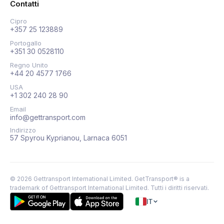
Contatti
Cipro
+357 25 123889
Portogallo
+351 30 0528110
Regno Unito
+44 20 4577 1766
USA
+1 302 240 28 90
Email
info@gettransport.com
Indirizzo
57 Spyrou Kyprianou, Larnaca 6051
©
2026
Gettransport International Limited. GetTransport® is a
trademark of Gettransport International Limited.
Tutti i diritti riservati.
IT