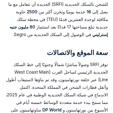
للشحن بالسكك الحديدية (SRFI) الجديدة أن تتعامل مع ما
يصل إلى
16
خدمة يوميًا وتخزن أكثر من
2500
حاوية
مكافئة لوحدة العشرين قدمًا (TEU) في محطة سكك
حديدية تبلغ مساحتها 17 فدانًا بعد استثمار
80 مليون جنيه
إسترليني
في الوصول إلى السكك الحديدية من Segro.
سعة الموقع والاتصالات
توفر SRFI وصولاً مباشرًا شمالًا وجنوبًا إلى خط السكك
الحديدية الرئيسي لساحل الغرب (West Coast Main
Line) عبر حلقة نورثهامبتون، وقد تم بناؤها لاستيعاب أطول
وأثقل قطارات الشحن في المملكة المتحدة. اكتمل
الاندماج في شبكة السكك الحديدية الوطنية في عام 2025،
مما سمح ببدء خدمة متعددة الوسائط خمسة أيام في
الأسبوع بين نورثهامبتون و
DP World
ساوثهامبتون على