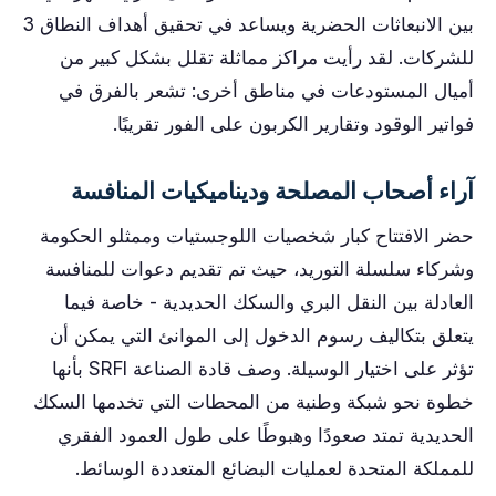
بين الانبعاثات الحضرية ويساعد في تحقيق أهداف النطاق 3
للشركات. لقد رأيت مراكز مماثلة تقلل بشكل كبير من
أميال المستودعات في مناطق أخرى: تشعر بالفرق في
فواتير الوقود وتقارير الكربون على الفور تقريبًا.
آراء أصحاب المصلحة وديناميكيات المنافسة
حضر الافتتاح كبار شخصيات اللوجستيات وممثلو الحكومة
وشركاء سلسلة التوريد، حيث تم تقديم دعوات للمنافسة
العادلة بين النقل البري والسكك الحديدية - خاصة فيما
يتعلق بتكاليف رسوم الدخول إلى الموانئ التي يمكن أن
تؤثر على اختيار الوسيلة. وصف قادة الصناعة SRFI بأنها
خطوة نحو شبكة وطنية من المحطات التي تخدمها السكك
الحديدية تمتد صعودًا وهبوطًا على طول العمود الفقري
للمملكة المتحدة لعمليات البضائع المتعددة الوسائط.