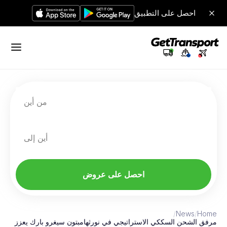
احصل على التطبيق
من أين
أين إلى
احصل على عروض
/
News
/
Home
مرفق الشحن السككي الاستراتيجي في نورثهامبتون سيغرو بارك يعزز