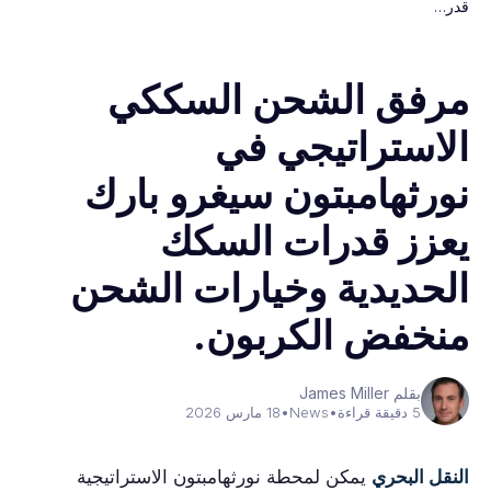
قدر…
مرفق الشحن السككي
الاستراتيجي في
نورثهامبتون سيغرو بارك
يعزز قدرات السكك
الحديدية وخيارات الشحن
منخفض الكربون.
بقلم James Miller
5 دقيقة قراءة
•
News
•
18 مارس 2026
النقل البحري
يمكن لمحطة نورثهامبتون الاستراتيجية