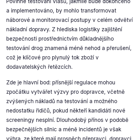
Povinné testování vlasů, jakmile bude dokončeno
a implementováno, by mohlo transformovat
náborové a monitorovací postupy v celém odvětví
nákladní dopravy. Z hlediska logistiky zajištění
bezpečnosti prostřednictvím důkladnějšího
testování drog znamená méně nehod a přerušení,
což je klíčové pro plynulý tok zboží v
dodavatelských řetězcích.
Zde je hlavní bod: přísnější regulace mohou
zpočátku vytvářet výzvy pro dopravce, včetně
zvýšených nákladů na testování a možného
nedostatku řidičů, pokud někteří kandidáti nové
screeningy nesplní. Dlouhodobý přínos v podobě
bezpečnějších silnic a méně incidentů je však
výhra, ze které mají prospěch přepravci, dopravci