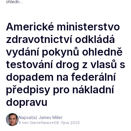
ohledn…
Americké ministerstvo
zdravotnictví odkládá
vydání pokynů ohledně
testování drog z vlasů s
dopadem na federální
předpisy pro nákladní
dopravu
Napsal(a) James Miller
6 min čtení
•
News
•
08. října 2025