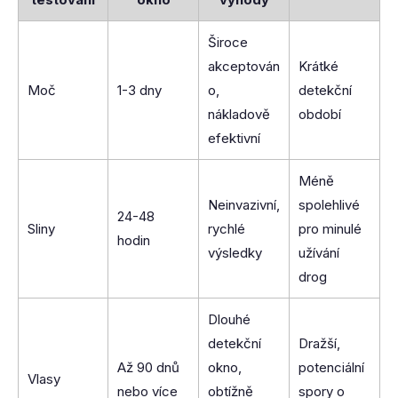
Široce
akceptován
Krátké
Moč
1-3 dny
o,
detekční
nákladově
období
efektivní
Méně
Neinvazivní,
spolehlivé
24-48
Sliny
rychlé
pro minulé
hodin
výsledky
užívání
drog
Dlouhé
detekční
Dražší,
Až 90 dnů
okno,
potenciální
Vlasy
nebo více
obtížně
spory o