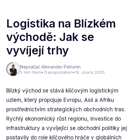
Logistika na Blízkém
východě: Jak se
vyvíjejí trhy
Napsal(a) Alexander Petrunin
5 min čtení
•
Transportation
•
16. února 2025
Blízký východ se stává klíčovým logistickým
uzlem, který propojuje Evropu, Asii a Afriku
prostřednictvím strategických obchodních tras.
Rychlý ekonomický růst regionu, investice do
infrastruktury a vyvíjející se obchodní politiky jej
postavily do role klíčového hráče v globálních