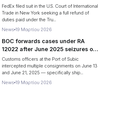
Supreme Court decision
FedEx filed suit in the U.S. Court of International
Trade in New York seeking a full refund of
duties paid under the Tru...
News
19 Μαρτίου 2026
BOC forwards cases under RA
12022 after June 2025 seizures of
onions, carrots and mackerel
Customs officers at the Port of Subic
intercepted multiple consignments on June 13
and June 21, 2025 — specifically ship...
News
19 Μαρτίου 2026