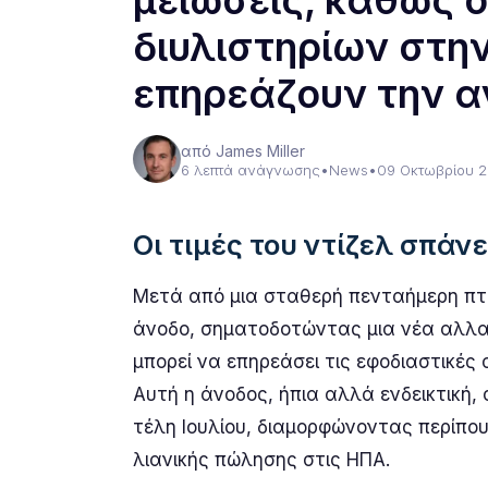
μειώσεις, καθώς ο
διυλιστηρίων στη
επηρεάζουν την 
από James Miller
6 λεπτά ανάγνωσης
•
News
•
09 Οκτωβρίου 
Οι τιμές του ντίζελ σπάν
Μετά από μια σταθερή πενταήμερη πτωτ
άνοδο, σηματοδοτώντας μια νέα αλλα
μπορεί να επηρεάσει τις εφοδιαστικές
Αυτή η άνοδος, ήπια αλλά ενδεικτική,
τέλη Ιουλίου, διαμορφώνοντας περίπο
λιανικής πώλησης στις ΗΠΑ.