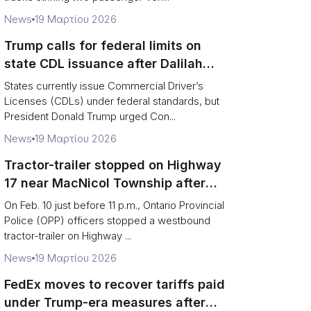
News
19 Μαρτίου 2026
Trump calls for federal limits on
state CDL issuance after Dalilah
Coleman crash
States currently issue Commercial Driver’s
Licenses (CDLs) under federal standards, but
President Donald Trump urged Con...
News
19 Μαρτίου 2026
Tractor-trailer stopped on Highway
17 near MacNicol Township after
missing rear axle tires
On Feb. 10 just before 11 p.m., Ontario Provincial
Police (OPP) officers stopped a westbound
tractor-trailer on Highway ...
News
19 Μαρτίου 2026
FedEx moves to recover tariffs paid
under Trump-era measures after