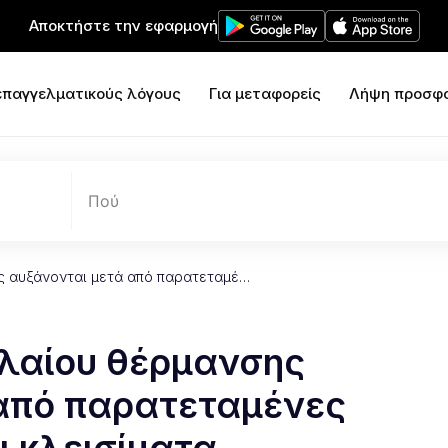
Αποκτήστε την εφαρμογή
 επαγγελματικούς λόγους
Για μεταφορείς
Λήψη προσφ
Πού
ης αυξάνονται μετά από παρατεταμέ…
ελαίου θέρμανσης
από παρατεταμένες