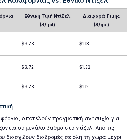
λ Καλιφόρνιας vs. Εθνικό Ντίζελ
όρνια
Εθνική Τιμή Ντίζελ
Διαφορά Τιμής
($/gal)
($/gal)
$3.73
$1.18
$3.72
$1.32
$3.73
$1.12
στική
λιφόρνια, αποτελούν πραγματική ανησυχία για
ονται σε μεγάλο βαθμό στο ντίζελ. Από τις
υ διασχίζουν διαδρομές σε όλη τη χώρα μέχρι