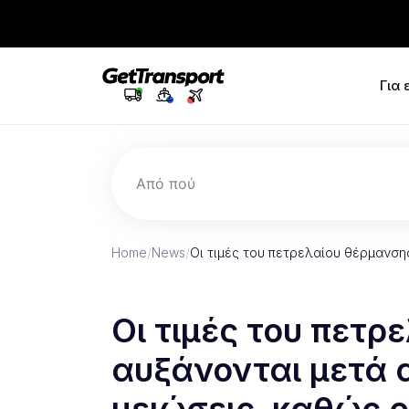
Για
Από πού
Home
/
News
/
Οι τιμές του πετρελαίου θέρμανσ
Οι τιμές του πετρ
αυξάνονται μετά 