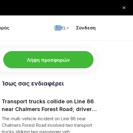
οράς
Σύνδεση
EL
Λήψη προσφορών
Ίσως σας ενδιαφέρει
Transport trucks collide on Line 86
near Chalmers Forest Road; driver
charged after secondary impact
The multi-vehicle incident on Line 86 near
Chalmers Forest Road involved two transport
trucks striking two passenger veh...