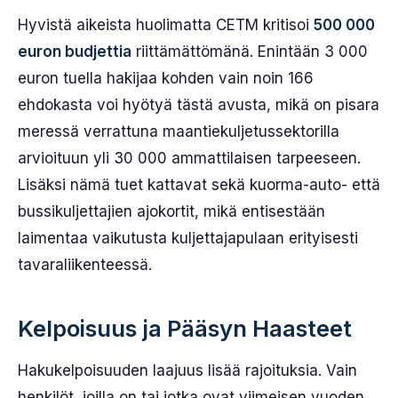
Hyvistä aikeista huolimatta CETM kritisoi
500 000
euron budjettia
riittämättömänä. Enintään 3 000
euron tuella hakijaa kohden vain noin 166
ehdokasta voi hyötyä tästä avusta, mikä on pisara
meressä verrattuna maantiekuljetussektorilla
arvioituun yli 30 000 ammattilaisen tarpeeseen.
Lisäksi nämä tuet kattavat sekä kuorma-auto- että
bussikuljettajien ajokortit, mikä entisestään
laimentaa vaikutusta kuljettajapulaan erityisesti
tavaraliikenteessä.
Kelpoisuus ja Pääsyn Haasteet
Hakukelpoisuuden laajuus lisää rajoituksia. Vain
henkilöt, joilla on tai jotka ovat viimeisen vuoden