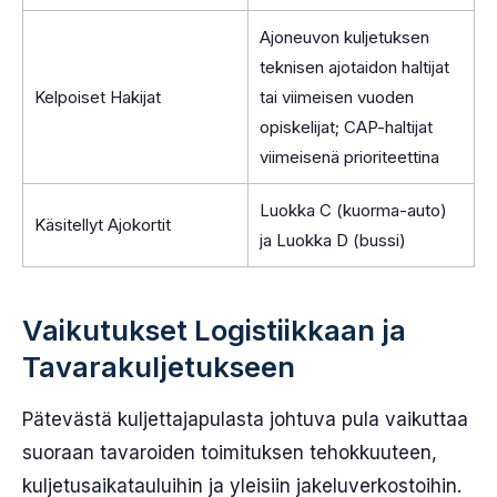
Ajoneuvon kuljetuksen
teknisen ajotaidon haltijat
Kelpoiset Hakijat
tai viimeisen vuoden
opiskelijat; CAP-haltijat
viimeisenä prioriteettina
Luokka C (kuorma-auto)
Käsitellyt Ajokortit
ja Luokka D (bussi)
Vaikutukset Logistiikkaan ja
Tavarakuljetukseen
Pätevästä kuljettajapulasta johtuva pula vaikuttaa
suoraan tavaroiden toimituksen tehokkuuteen,
kuljetusaikatauluihin ja yleisiin jakeluverkostoihin.