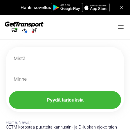
Hanki sovellus
Mistä
Minne
Pyydä tarjouksia
Home
/
News
/
CETM korostaa puutteita kannustin- ja D-luokan ajokorttien