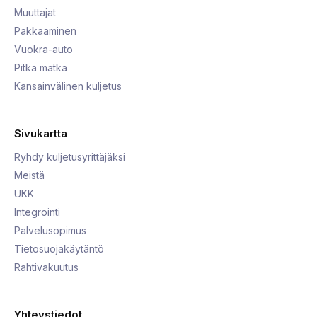
Muuttajat
Pakkaaminen
Vuokra-auto
Pitkä matka
Kansainvälinen kuljetus
Sivukartta
Ryhdy kuljetusyrittäjäksi
Meistä
UKK
Integrointi
Palvelusopimus
Tietosuojakäytäntö
Rahtivakuutus
Yhteystiedot