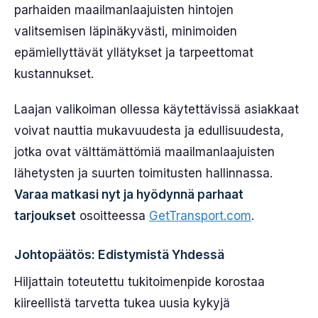
parhaiden maailmanlaajuisten hintojen
valitsemisen läpinäkyvästi, minimoiden
epämiellyttävät yllätykset ja tarpeettomat
kustannukset.
Laajan valikoiman ollessa käytettävissä asiakkaat
voivat nauttia mukavuudesta ja edullisuudesta,
jotka ovat välttämättömiä maailmanlaajuisten
lähetysten ja suurten toimitusten hallinnassa.
Varaa matkasi nyt ja hyödynnä parhaat
tarjoukset
osoitteessa
GetTransport.com
.
Johtopäätös: Edistymistä Yhdessä
Hiljattain toteutettu tukitoimenpide korostaa
kiireellistä tarvetta tukea uusia kykyjä