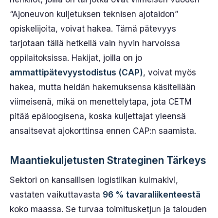
“Ajoneuvon kuljetuksen teknisen ajotaidon”
opiskelijoita, voivat hakea. Tämä pätevyys
tarjotaan tällä hetkellä vain hyvin harvoissa
oppilaitoksissa. Hakijat, joilla on jo
ammattipätevyystodistus (CAP)
, voivat myös
hakea, mutta heidän hakemuksensa käsitellään
viimeisenä, mikä on menettelytapa, jota CETM
pitää epäloogisena, koska kuljettajat yleensä
ansaitsevat ajokorttinsa ennen CAP:n saamista.
Maantiekuljetusten Strateginen Tärkeys
Sektori on kansallisen logistiikan kulmakivi,
vastaten vaikuttavasta
96 % tavaraliikenteestä
koko maassa. Se turvaa toimitusketjun ja talouden