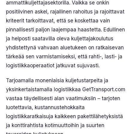
ammattikuljettajasektorilla. Vaikka se onkin
positiivinen askel, rajallinen rahoitus ja rajoittavat
kriteerit tarkoittavat, että se koskettaa vain
pinnallisesti paljon laajempaa haastetta. Edullinen
ja helposti saatavilla oleva kuljettajakoulutus
yhdistettynä vahvaan aluetukeen on ratkaisevan
tärkeää sen varmistamiseksi, että rahti-, lasti- ja
logistiikkaoperaatiot jatkuvat sujuvasti.
Tarjoamalla monenlaisia kuljetustarpeita ja
yksinkertaistamalla logistiikkaa GetTransport.com
vastaa täydellisesti alan vaatimuksiin – tarjoten
luotettavia, kustannustehokkaita
logistiikkaratkaisuja kaikkeen pakettilähetyksistä
ja konttirahtista kotimuuttoihin ja suurten