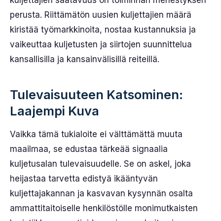
kuljettajien saatavuus on toiminnan menestyksen
perusta. Riittämätön uusien kuljettajien määrä
kiristää työmarkkinoita, nostaa kustannuksia ja
vaikeuttaa kuljetusten ja siirtojen suunnittelua
kansallisilla ja kansainvälisillä reiteillä.
Tulevaisuuteen Katsominen:
Laajempi Kuva
Vaikka tämä tukialoite ei välttämättä muuta
maailmaa, se edustaa tärkeää signaalia
kuljetusalan tulevaisuudelle. Se on askel, joka
heijastaa tarvetta edistyä ikääntyvän
kuljettajakannan ja kasvavan kysynnän osalta
ammattitaitoiselle henkilöstölle monimutkaisten