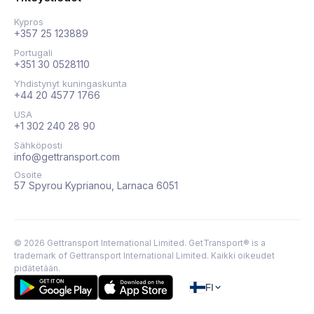
Kypros
+357 25 123889
Portugali
+351 30 0528110
Yhdistynyt kuningaskunta
+44 20 4577 1766
USA
+1 302 240 28 90
Sähköposti
info@gettransport.com
Osoite
57 Spyrou Kyprianou, Larnaca 6051
©
2026
Gettransport International Limited. GetTransport® is a
trademark of Gettransport International Limited.
Kaikki oikeudet
pidätetään.
FI