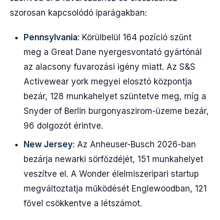
szorosan kapcsolódó iparágakban:
Pennsylvania
: Körülbelül 164 pozíció szűnt
meg a Great Dane nyergesvontató gyártónál
az alacsony fuvarozási igény miatt. Az S&S
Activewear york megyei elosztó központja
bezár, 128 munkahelyet szüntetve meg, míg a
Snyder of Berlin burgonyaszirom-üzeme bezár,
96 dolgozót érintve.
New Jersey
: Az Anheuser-Busch 2026-ban
bezárja newarki sörfőzdéjét, 151 munkahelyet
veszítve el. A Wonder élelmiszeripari startup
megváltoztatja működését Englewoodban, 121
fővel csökkentve a létszámot.