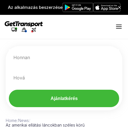
Az alkalmazás beszerzése
Honnan
Hová
Ajánlatkérés
Home
/
News
/
Az amerikai ellátási láncokban széles körű