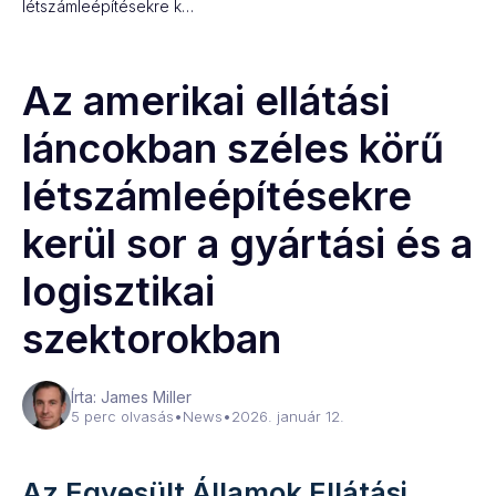
létszámleépítésekre k…
Az amerikai ellátási
láncokban széles körű
létszámleépítésekre
kerül sor a gyártási és a
logisztikai
szektorokban
Írta: James Miller
5 perc olvasás
•
News
•
2026. január 12.
Az Egyesült Államok Ellátási