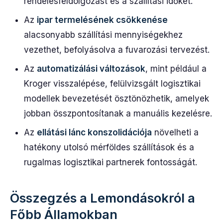
rendelésfeldolgozást és a szállítási időket.
Az
ipar termelésének csökkenése
alacsonyabb szállítási mennyiségekhez
vezethet, befolyásolva a fuvarozási tervezést.
Az
automatizálási változások
, mint például a
Kroger visszalépése, felülvizsgált logisztikai
modellek bevezetését ösztönözhetik, amelyek
jobban összpontosítanak a manuális kezelésre.
Az
ellátási lánc konszolidációja
növelheti a
hatékony utolsó mérföldes szállítások és a
rugalmas logisztikai partnerek fontosságát.
Összegzés a Lemondásokról a
Főbb Államokban