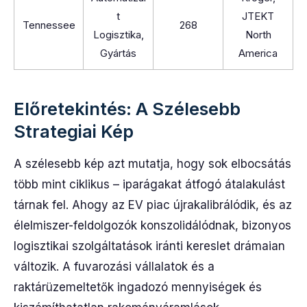
t
JTEKT
Tennessee
268
Logisztika,
North
Gyártás
America
Előretekintés: A Szélesebb
Strategiai Kép
A szélesebb kép azt mutatja, hogy sok elbocsátás
több mint ciklikus – iparágakat átfogó átalakulást
tárnak fel. Ahogy az EV piac újrakalibrálódik, és az
élelmiszer-feldolgozók konszolidálódnak, bizonyos
logisztikai szolgáltatások iránti kereslet drámaian
változik. A fuvarozási vállalatok és a
raktárüzemeltetők ingadozó mennyiségek és