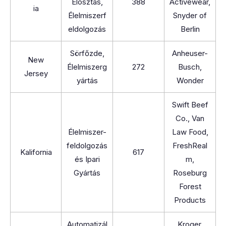
Elosztás,
388
Activewear,
ia
Élelmiszerf
Snyder of
eldolgozás
Berlin
Sörfőzde,
Anheuser-
New
Élelmiszerg
272
Busch,
Jersey
yártás
Wonder
Swift Beef
Co., Van
Élelmiszer-
Law Food,
feldolgozás
FreshReal
Kalifornia
617
és Ipari
m,
Gyártás
Roseburg
Forest
Products
Automatizál
Kroger,