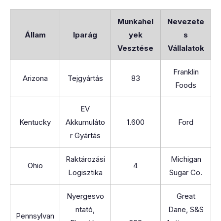
Munkahel
Nevezete
Állam
Iparág
yek
s
Vesztése
Vállalatok
Franklin
Arizona
Tejgyártás
83
Foods
EV
Kentucky
Akkumuláto
1.600
Ford
r Gyártás
Raktározási
Michigan
Ohio
4
Logisztika
Sugar Co.
Nyergesvo
Great
ntató,
Dane, S&S
Pennsylvan