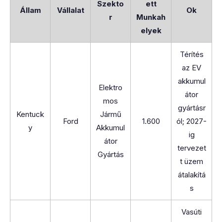
Szekto
ett
Állam
Vállalat
Ok
r
Munkah
elyek
Térítés
az EV
akkumul
Elektro
átor
mos
gyártásr
Kentuck
Jármű
Ford
1.600
ól; 2027-
y
Akkumul
ig
átor
tervezet
Gyártás
t üzem
átalakítá
s
Vasúti