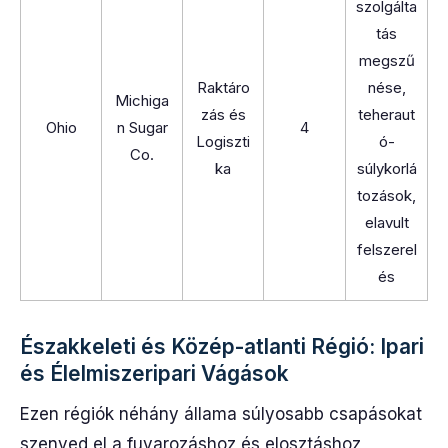
szolgálta
tás
megszű
Raktáro
nése,
Michiga
zás és
teheraut
Ohio
n Sugar
4
Logiszti
ó-
Co.
ka
súlykorlá
tozások,
elavult
felszerel
és
Északkeleti és Közép-atlanti Régió: Ipari
és Élelmiszeripari Vágások
Ezen régiók néhány állama súlyosabb csapásokat
szenved el a fuvarozáshoz és elosztáshoz