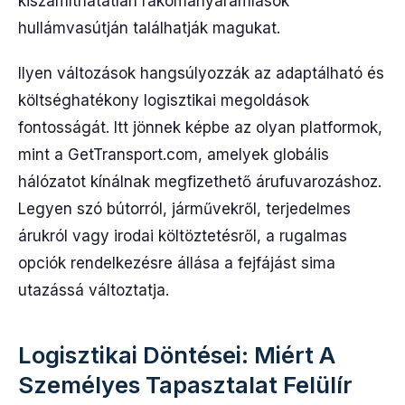
kiszámíthatatlan rakományáramlások
hullámvasútján találhatják magukat.
Ilyen változások hangsúlyozzák az adaptálható és
költséghatékony logisztikai megoldások
fontosságát. Itt jönnek képbe az olyan platformok,
mint a GetTransport.com, amelyek globális
hálózatot kínálnak megfizethető árufuvarozáshoz.
Legyen szó bútorról, járművekről, terjedelmes
árukról vagy irodai költöztetésről, a rugalmas
opciók rendelkezésre állása a fejfájást sima
utazássá változtatja.
Logisztikai Döntései: Miért A
Személyes Tapasztalat Felülír