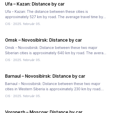
Ufa – Kazan: Distance by car
Ufa – Kazan: The distance between these cities is
approximately 527 km by road. The average travel time by
car is 6 hour…
CIS
·
2025. február 05.
Omsk – Novosibirsk: Distance by car
Omsk – Novosibirsk: Distance between these two major
Siberian cities is approximately 640 km by road. The average
car tr…
CIS
·
2025. február 05.
Barnaul – Novosibirsk: Distance by car
Barnaul – Novosibirsk: Distance between these two major
cities in Western Siberia is approximately 230 km by road.
The a…
CIS
·
2025. február 05.
Voronezh – Moscow: Distance by car