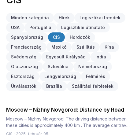
CIS
Minden kategória
Hírek
Logisztikai trendek
USA
Portugália
Logisztikai útmutató
Spanyolország
CIS
Hordozók
Franciaország
Mexikó
Szállítás
Kína
Svédország
Egyesült Királyság
India
Olaszország
Szlovákia
Németország
Észtország
Lengyelország
Felmérés
Útválasztók
Brazília
Szállítási feltételek
Moscow – Nizhny Novgorod: Distance by Road
Moscow – Nizhny Novgorod: The driving distance between
these cities is approximately 400 km . The average car travel
tim…
CIS
·
2025. február 05.