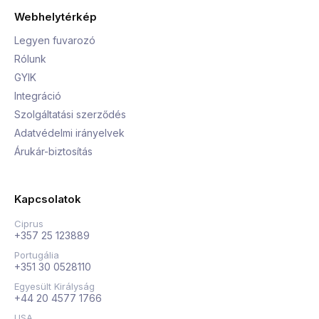
Webhelytérkép
Legyen fuvarozó
Rólunk
GYIK
Integráció
Szolgáltatási szerződés
Adatvédelmi irányelvek
Árukár-biztosítás
Kapcsolatok
Ciprus
+357 25 123889
Portugália
+351 30 0528110
Egyesült Királyság
+44 20 4577 1766
USA