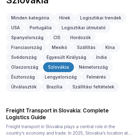
Szlovákia
Minden kategória
Hírek
Logisztikai trendek
USA
Portugália
Logisztikai útmutató
Spanyolország
CIS
Hordozók
Franciaország
Mexikó
Szállítás
Kína
Svédország
Egyesült Királyság
India
Olaszország
Szlovákia
Németország
Észtország
Lengyelország
Felmérés
Útválasztók
Brazília
Szállítási feltételek
Freight Transport in Slovakia: Complete
Logistics Guide
Freight transport in Slovakia plays a central role in the
country’s economy and trade. In 2025, Slovakia’s location at