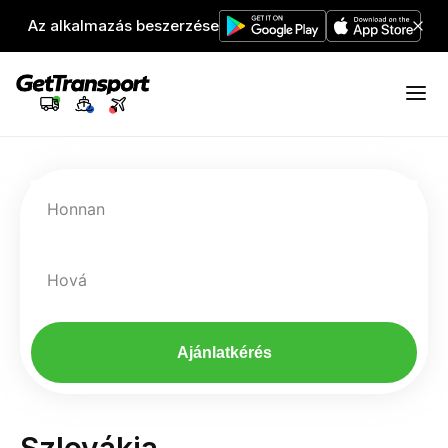
Az alkalmazás beszerzése
Honnan
Hová
Ajánlatkérés