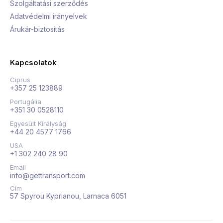
Szolgáltatási szerződés
Adatvédelmi irányelvek
Árukár-biztosítás
Kapcsolatok
Ciprus
+357 25 123889
Portugália
+351 30 0528110
Egyesült Királyság
+44 20 4577 1766
USA
+1 302 240 28 90
Email
info@gettransport.com
Cím
57 Spyrou Kyprianou, Larnaca 6051