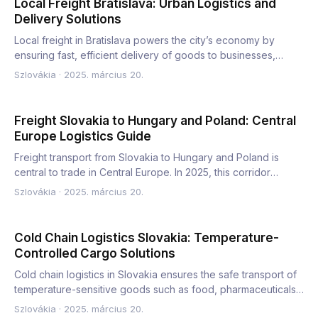
Local Freight Bratislava: Urban Logistics and
Delivery Solutions
Local freight in Bratislava powers the city’s economy by
ensuring fast, efficient delivery of goods to businesses,
retai…
Szlovákia
·
2025. március 20.
Freight Slovakia to Hungary and Poland: Central
Europe Logistics Guide
Freight transport from Slovakia to Hungary and Poland is
central to trade in Central Europe. In 2025, this corridor
supp…
Szlovákia
·
2025. március 20.
Cold Chain Logistics Slovakia: Temperature-
Controlled Cargo Solutions
Cold chain logistics in Slovakia ensures the safe transport of
temperature-sensitive goods such as food, pharmaceuticals…
Szlovákia
·
2025. március 20.