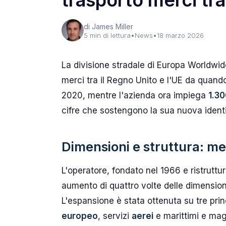
trasporto merci tr
di James Miller
5 min di lettura
•
News
•
18 marzo 2026
La divisione stradale di Europa Worldw
merci tra il Regno Unito e l'UE da quando
2020, mentre l'azienda ora impiega
1.3
cifre che sostengono la sua nuova ident
Dimensioni e struttura: me
L'operatore, fondato nel 1966 e ristruttu
aumento di quattro volte delle dimensioni
L'espansione è stata ottenuta su tre princ
europeo
, servizi
aerei
e marittimi e ma