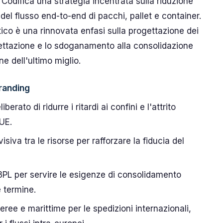
i. Codifica una strategia incentrata sulla riduzione
o del flusso end-to-end di pacchi, pallet e container.
ratico è una rinnovata enfasi sulla progettazione dei
ettazione e lo sdoganamento alla consolidazione
ne dell'ultimo miglio.
branding
berato di ridurre i ritardi ai confini e l'attrito
UE.
isiva tra le risorse per rafforzare la fiducia del
3PL per servire le esigenze di consolidamento
 termine.
aeree e marittime per le spedizioni internazionali,