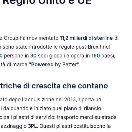
a Regno Unito e UE
ide Group ha movimentato
11,2 miliardi di sterline
di
 sono state introdotte le regole post-Brexit nel
00
persone in
30
sedi globali e opera in
160
paesi,
ità di marca "
Powered
by Better".
triche di crescita che contano
rato dopo l'acquisizione nel 2013, riporta un
 da quando è iniziato quel piano di rilancio.
ipali pilastri di servizio: trasporto merci su strada
gazzinaggio
3PL
. Questi pilastri costituiscono la