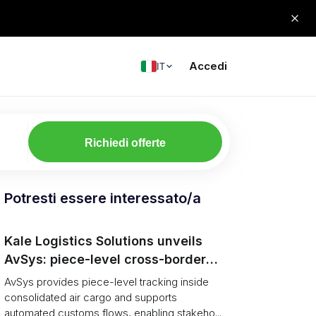
Accedi
IT
Richiedi offerte
Potresti essere interessato/a
Kale Logistics Solutions unveils
AvSys: piece-level cross-border
e‑commerce tracking and
AvSys provides piece-level tracking inside
middle‑mile control
consolidated air cargo and supports
automated customs flows, enabling stakeho...