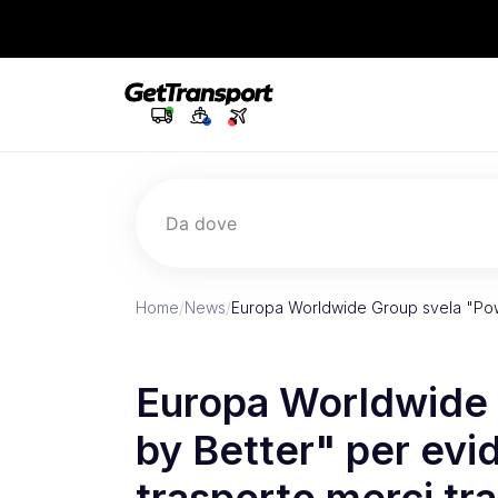
Da dove
Home
/
News
/
Europa Worldwide Group svela "Pow
Europa Worldwide
by Better" per evid