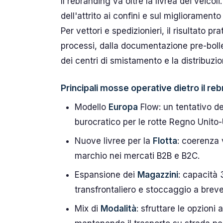
Il rebranding va oltre la livrea dei veicol
dell'attrito ai confini e sul migliorament
Per vettori e spedizionieri, il risultato p
processi, dalla documentazione pre-boll
dei centri di smistamento e la distribuzio
Principali mosse operative dietro il re
Modello
Europa
Flow: un tentativo deli
burocratico per le rotte Regno Unito-
Nuove livree per la
Flotta
: coerenza v
marchio nei mercati B2B e B2C.
Espansione dei
Magazzini
: capacità 
transfrontaliero e stoccaggio a breve
Mix di
Modalità
: sfruttare le opzioni 