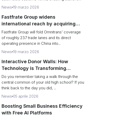
News
19 marzo 2026
Fastfrate Group widens
international reach by acquiring
Omnitrans
Fastfrate Group will fold Omnitrans’ coverage
of roughly 237 trade lanes and its direct
operating presence in China into...
News
19 marzo 2026
Interactive Donor Walls: How
Technology is Transforming
Campus Philanthropy
Do you remember taking a walk through the
central common of your old high school? If you
think back to the day you did, ...
News
05 aprile 2026
Boosting Small Business Efficiency
with Free AI Platforms