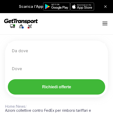
Scarica l'App
Da dove
Dove
Richiedi offerte
Home
/
News
/
Azioni collettive contro FedEx per rimborsi tariffari e