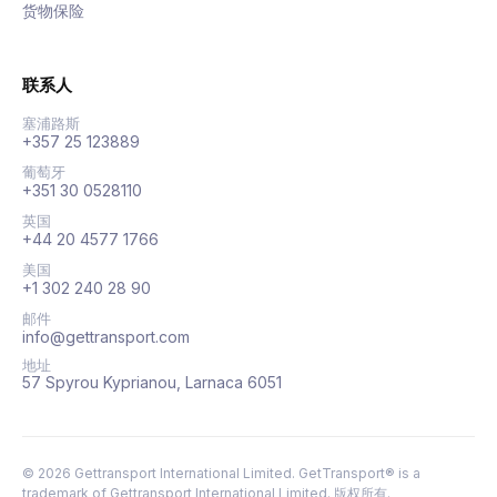
货物保险
联系人
塞浦路斯
+357 25 123889
葡萄牙
+351 30 0528110
英国
+44 20 4577 1766
美国
+1 302 240 28 90
邮件
info@gettransport.com
地址
57 Spyrou Kyprianou, Larnaca 6051
©
2026
Gettransport International Limited. GetTransport® is a
trademark of Gettransport International Limited.
版权所有.