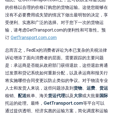
的价格以合理的价格订购您的货物运输。这使您能够在
没有不必要费用或失望的情况下做出最明智的决定，享
受便利、实惠和广泛的选择。对于您下一次的货物运
输，请考虑GetTransport.com的便利性和可靠性。预
订
GetTransport.com.com
总而言之，FedEx的消费者诉讼为本已复杂的关税法律
诉讼增添了面向消费者的层面。需要跟踪的主要问题
是：承运商是否能从政府部门获得退款，这些退款将通
过发票和贷记系统如何重新分配，以及承运商和报关行
将实施哪些合同变更以防止类似的争议。对于物流专业
人士和发货人来说，这些问题涉及到
货物
、
运费
、
货运
核销、
配送
账单、海关
货运代理
以及
大宗
或大批量
国际
托运的处理。最终，
GetTransport.com
等平台可以
通过提供透明、经济实惠的运输方案，简化调度和运输