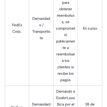
para
obtener
reembolso
Demandad
s; se
FedEx
o /
compromet
En curso
Corp.
Transportis
ió
ta
públicamen
te a
reembolsar
a los
clientes si
recibe los
pagos
Demandó a
EssilorLuxo
Demandant
ttica por el
26 de