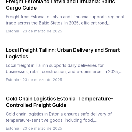
Freight Estonia to Latvia and Lithuania: Baltic
Cargo Guide
Freight from Estonia to Latvia and Lithuania supports regional
trade across the Baltic States. In 2025, efficient road,…
Estonia
·
23 de marzo de 2025
Local Freight Tallinn: Urban Delivery and Smart
Logistics
Local freight in Tallinn supports daily deliveries for
businesses, retail, construction, and e-commerce. In 2025,
urban…
Estonia
·
23 de marzo de 2025
Cold Chain Logistics Estonia: Temperature-
Controlled Freight Guide
Cold chain logistics in Estonia ensures safe delivery of
temperature-sensitive goods, including food,
pharmaceuticals, a…
Estonia
·
23 de marzo de 2025