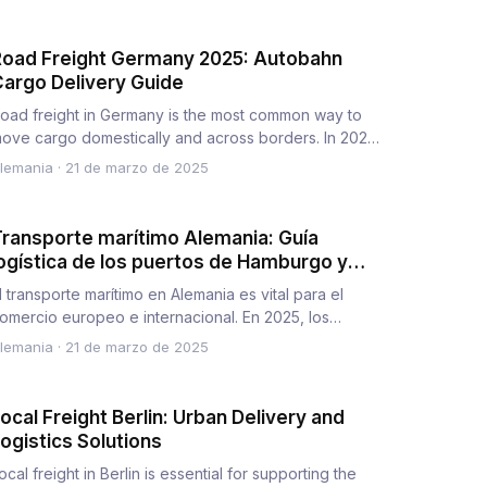
oad Freight Germany 2025: Autobahn
argo Delivery Guide
oad freight in Germany is the most common way to
ove cargo domestically and across borders. In 2025,
he Autobahn netw…
lemania
·
21 de marzo de 2025
ransporte marítimo Alemania: Guía
ogística de los puertos de Hamburgo y
Bremen
l transporte marítimo en Alemania es vital para el
omercio europeo e internacional. En 2025, los
uertos de Hamburgo y…
lemania
·
21 de marzo de 2025
ocal Freight Berlin: Urban Delivery and
ogistics Solutions
ocal freight in Berlin is essential for supporting the