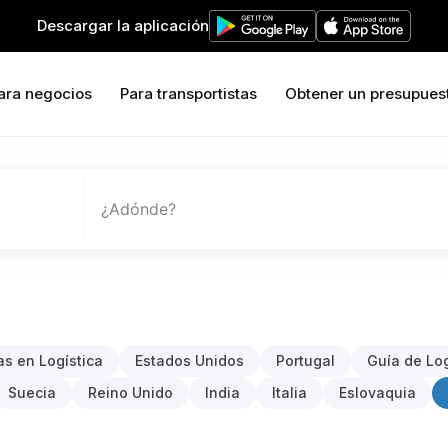
Descargar la aplicación
ara negocios
Para transportistas
Obtener un presupues
¿Adónde?
s en Logística
Estados Unidos
Portugal
Guía de Log
Suecia
Reino Unido
India
Italia
Eslovaquia