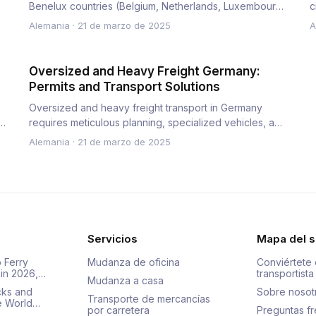
Benelux countries (Belgium, Netherlands, Luxembourg)
c
is essential for t…
c
Alemania
·
21 de marzo de 2025
A
Oversized and Heavy Freight Germany:
Permits and Transport Solutions
Oversized and heavy freight transport in Germany
,
requires meticulous planning, specialized vehicles, and
regulatory comp…
Alemania
·
21 de marzo de 2025
Servicios
Mapa del si
 Ferry
Mudanza de oficina
Conviértete 
 in 2026,…
transportista
Mudanza a casa
cks and
Sobre nosot
Transporte de mercancías
he World…
por carretera
Preguntas f