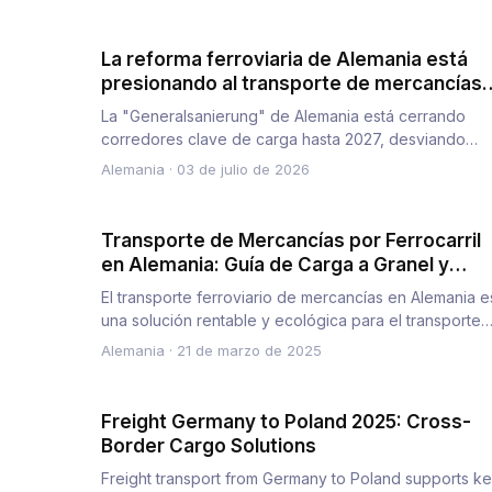
La reforma ferroviaria de Alemania está
presionando al transporte de mercancías
europeo: cierres de corredores hasta 202
La "Generalsanierung" de Alemania está cerrando
y un manual de rutas alternativas
corredores clave de carga hasta 2027, desviando
hasta 140 trenes de merc…
Alemania
·
03 de julio de 2026
Transporte de Mercancías por Ferrocarril
en Alemania: Guía de Carga a Granel y
Logística Intermodal
El transporte ferroviario de mercancías en Alemania e
una solución rentable y ecológica para el transporte
de mercancía…
Alemania
·
21 de marzo de 2025
Freight Germany to Poland 2025: Cross-
Border Cargo Solutions
Freight transport from Germany to Poland supports k