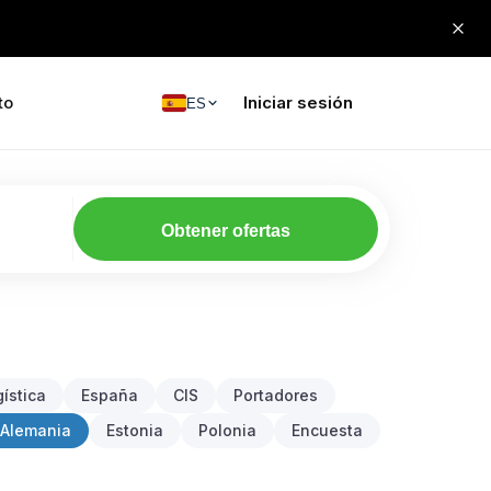
to
Iniciar sesión
ES
Obtener ofertas
ística
España
CIS
Portadores
Alemania
Estonia
Polonia
Encuesta