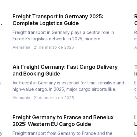
Freight Transport in Germany 2025:
R
Complete Logistics Guide
C
7
Freight transport in Germany plays a central role in
R
Europe’s logistics network. In 2025, modern
m
infrastructure and effi…
t
Alemania
·
21 de marzo de 2025
A
Air Freight Germany: Fast Cargo Delivery
T
and Booking Guide
l
s
Air freight in Germany is essential for time-sensitive and
E
high-value cargo. In 2025, major cargo airports like
c
Frankfur…
p
Alemania
·
21 de marzo de 2025
A
Freight Germany to France and Benelux
L
2025: Western EU Cargo Guide
L
ey
Freight transport from Germany to France and the
L