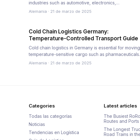
industries such as automotive, electronics,
construction, and FMCG…
Alemania
·
21 de marzo de 2025
Cold Chain Logistics Germany:
Temperature-Controlled Transport Guide
Cold chain logistics in Germany is essential for moving
temperature-sensitive cargo such as pharmaceuticals
food, and c…
Alemania
·
21 de marzo de 2025
Categories
Latest articles
Todas las categorías
The Busiest RoRo
Routes and Ports
Noticias
The Longest Tru
Tendencias en Logística
Road Trains in t