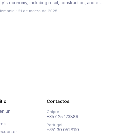
ity's economy, including retail, construction, and e-
ommerce s…
lemania
·
21 de marzo de 2025
tio
Contactos
en un
Chipre
+357 25 123889
ros
Portugal
+351 30 0528110
recuentes