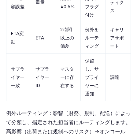
重量
ティク
容誤差
±0.5%
フラグ
ス
付け
2時間
例外を
キャリ
ETA変
ETA
以上の
ルーテ
アサポ
動
偏差
ィング
ート
保留
サプラ
サプラ
マスタ
し、サ
イヤー
イヤー
ーに存
プライ
調達
一致
ID
在する
ヤーに
通知
例外ルーティング：影響（財務、規制、配送）によっ
て分類し、指定された担当者にルーティングします。
高影響（出荷または規制へのリスク）→オンコール