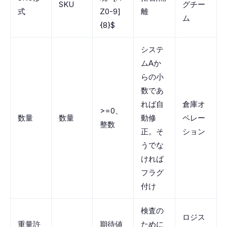
SKU
グチー
式
Z0-9]
離
ム
{8}$
システ
ムAか
らの小
数であ
れば自
倉庫オ
>=0、
数量
数量
動修
ペレー
整数
正。そ
ション
うでな
ければ
フラグ
付け
検査の
ロジス
重量許
期待値
ために