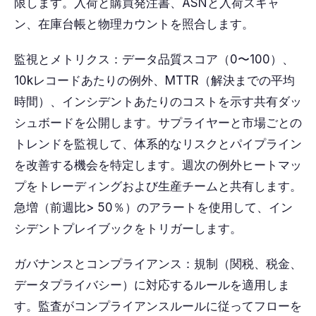
限します。入荷と購買発注書、ASNと入荷スキャ
ン、在庫台帳と物理カウントを照合します。
監視とメトリクス：データ品質スコア（0〜100）、
10kレコードあたりの例外、MTTR（解決までの平均
時間）、インシデントあたりのコストを示す共有ダッ
シュボードを公開します。サプライヤーと市場ごとの
トレンドを監視して、体系的なリスクとパイプライン
を改善する機会を特定します。週次の例外ヒートマッ
プをトレーディングおよび生産チームと共有します。
急増（前週比> 50％）のアラートを使用して、イン
シデントプレイブックをトリガーします。
ガバナンスとコンプライアンス：規制（関税、税金、
データプライバシー）に対応するルールを適用しま
す。監査がコンプライアンスルールに従ってフローを