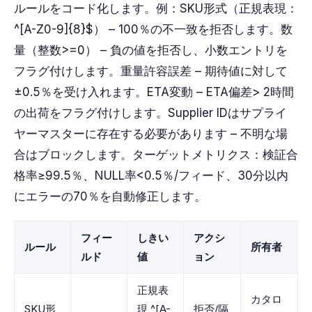
ルールをコード化します。例：SKU形式（正規表現：
^[A-Z0-9]{8}$） – 100％の不一致を拒否します。数
量（整数>=0） – 負の値を拒否し、小数エントリを
フラグ付けします。重量許容誤差 – 期待値に対して
±0.5％を受け入れます。ETA変動 – ETA偏差> 2時間
の出荷をフラグ付けします。Supplier IDはサプライ
ヤーマスターに存在する必要があります – 不明な場
合はブロックします。ターゲットメトリクス：検証合
格率≥99.5％、NULL率<0.5％/フィード、30分以内
にエラーの70％を自動修正します。
フィー
しきい
アクシ
ルール
所有者
ルド
値
ョン
正規表
カタロ
SKU形
現 ^[A-
拒否/隔