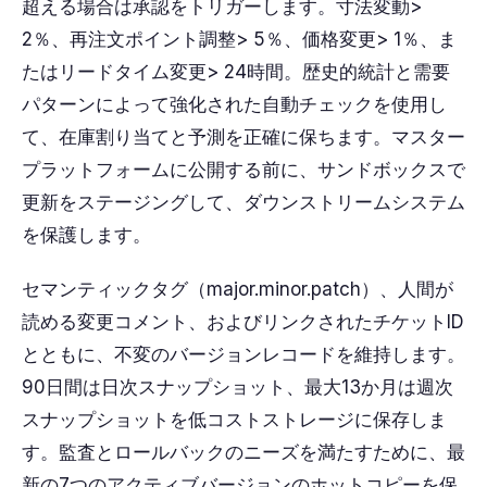
超える場合は承認をトリガーします。寸法変動>
2％、再注文ポイント調整> 5％、価格変更> 1％、ま
たはリードタイム変更> 24時間。歴史的統計と需要
パターンによって強化された自動チェックを使用し
て、在庫割り当てと予測を正確に保ちます。マスター
プラットフォームに公開する前に、サンドボックスで
更新をステージングして、ダウンストリームシステム
を保護します。
セマンティックタグ（major.minor.patch）、人間が
読める変更コメント、およびリンクされたチケットID
とともに、不変のバージョンレコードを維持します。
90日間は日次スナップショット、最大13か月は週次
スナップショットを低コストストレージに保存しま
す。監査とロールバックのニーズを満たすために、最
新の7つのアクティブバージョンのホットコピーを保