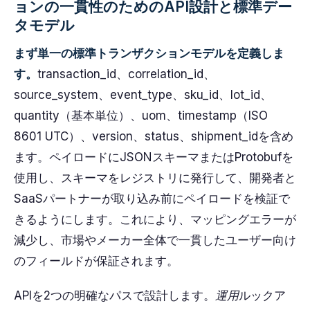
ョンの一貫性のためのAPI設計と標準デー
タモデル
まず単一の標準トランザクションモデルを定義しま
す。
transaction_id、correlation_id、
source_system、event_type、sku_id、lot_id、
quantity（基本単位）、uom、timestamp（ISO
8601 UTC）、version、status、shipment_idを含め
ます。ペイロードにJSONスキーマまたはProtobufを
使用し、スキーマをレジストリに発行して、開発者と
SaaSパートナーが取り込み前にペイロードを検証で
きるようにします。これにより、マッピングエラーが
減少し、市場やメーカー全体で一貫したユーザー向け
のフィールドが保証されます。
APIを2つの明確なパスで設計します。
運用
ルックア