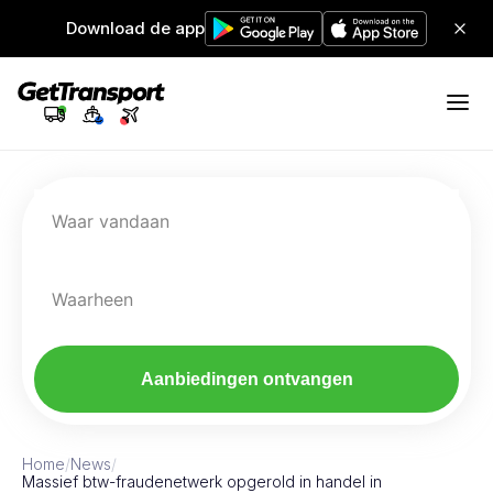
Download de app
Waar vandaan
Waarheen
Aanbiedingen ontvangen
Home
/
News
/
Massief btw-fraudenetwerk opgerold in handel in