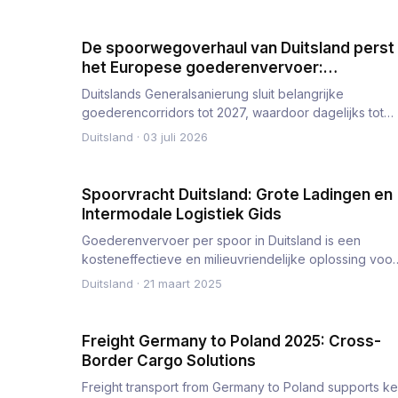
De spoorwegoverhaul van Duitsland perst
het Europese goederenvervoer:
corridorafsluitingen tot 2027 en een
Duitslands Generalsanierung sluit belangrijke
omleidingsplan
goederencorridors tot 2027, waardoor dagelijks tot
140 goederentreinen wor…
Duitsland
·
03 juli 2026
Spoorvracht Duitsland: Grote Ladingen en
Intermodale Logistiek Gids
Goederenvervoer per spoor in Duitsland is een
kosteneffectieve en milieuvriendelijke oplossing voor
het transport van bu…
Duitsland
·
21 maart 2025
Freight Germany to Poland 2025: Cross-
Border Cargo Solutions
Freight transport from Germany to Poland supports k