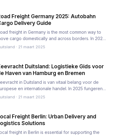
oad Freight Germany 2025: Autobahn
argo Delivery Guide
oad freight in Germany is the most common way to
ove cargo domestically and across borders. In 2025,
he Autobahn netw…
uitsland
·
21 maart 2025
eevracht Duitsland: Logistieke Gids voor
de Haven van Hamburg en Bremen
eevracht in Duitsland is van vitaal belang voor de
uropese en internationale handel. In 2025 fungeren
e havens van Ha…
uitsland
·
21 maart 2025
ocal Freight Berlin: Urban Delivery and
ogistics Solutions
ocal freight in Berlin is essential for supporting the