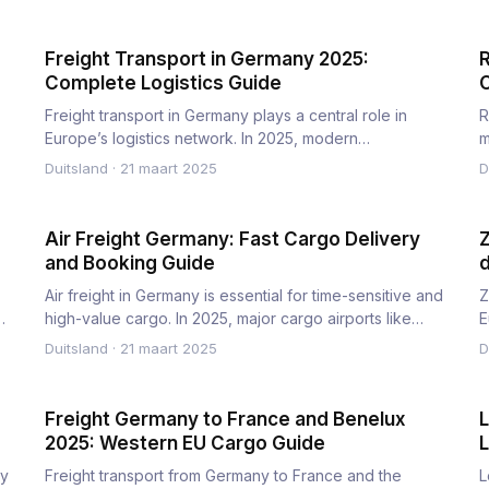
Freight Transport in Germany 2025:
R
Complete Logistics Guide
C
Freight transport in Germany plays a central role in
R
Europe’s logistics network. In 2025, modern
m
infrastructure and effi…
t
Duitsland
·
21 maart 2025
D
Air Freight Germany: Fast Cargo Delivery
Z
and Booking Guide
Air freight in Germany is essential for time-sensitive and
Z
high-value cargo. In 2025, major cargo airports like
E
Frankfur…
d
Duitsland
·
21 maart 2025
D
Freight Germany to France and Benelux
L
2025: Western EU Cargo Guide
L
ey
Freight transport from Germany to France and the
L