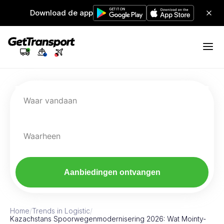
Download de app
Waar vandaan
Waarheen
Aanbiedingen ontvangen
Home
/
Trends in Logistic
/
Kazachstans Spoorwegenmodernisering 2026: Wat Mointy-