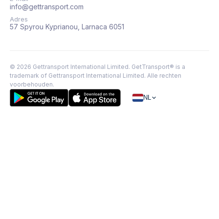
info@gettransport.com
Adres
57 Spyrou Kyprianou, Larnaca 6051
©
2026
Gettransport International Limited. GetTransport® is a
trademark of Gettransport International Limited.
Alle rechten
voorbehouden.
NL