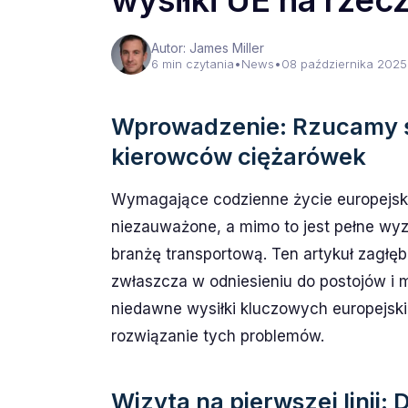
wysiłki UE na rzec
Autor: James Miller
6 min czytania
•
News
•
08 października 2025
Wprowadzenie: Rzucamy św
kierowców ciężarówek
Wymagające codzienne życie europejsk
niezauważone, a mimo to jest pełne wyz
branżę transportową. Ten artykuł zagłęb
zwłaszcza w odniesieniu do postojów i 
niedawne wysiłki kluczowych europejski
rozwiązanie tych problemów.
Wizyta na pierwszej linii