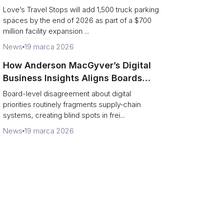
and expanded driver services
Love’s Travel Stops will add 1,500 truck parking
spaces by the end of 2026 as part of a $700
million facility expansion ...
News
19 marca 2026
How Anderson MacGyver’s Digital
Business Insights Aligns Boards
with Supply‑Chain Transformation
Board-level disagreement about digital
priorities routinely fragments supply‑chain
systems, creating blind spots in frei...
News
19 marca 2026