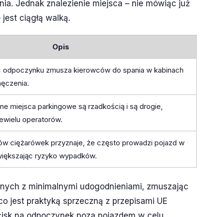
a. Jednak znalezienie miejsca – nie mówiąc już
est ciągłą walką.
Opis
c odpoczynku zmusza kierowców do spania w kabinach
męczenia.
ne miejsca parkingowe są rzadkością i są drogie,
iewielu operatorów.
w ciężarówek przyznaje, że często prowadzi pojazd w
większając ryzyko wypadków.
wanych z minimalnymi udogodnieniami, zmuszając
o jest praktyką sprzeczną z przepisami UE
acisk na odpoczynek poza pojazdem w celu