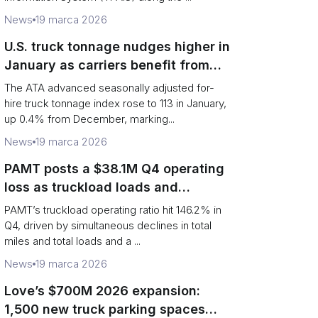
News
19 marca 2026
U.S. truck tonnage nudges higher in
January as carriers benefit from
tighter capacity
The ATA advanced seasonally adjusted for-
hire truck tonnage index rose to 113 in January,
up 0.4% from December, marking...
News
19 marca 2026
PAMT posts a $38.1M Q4 operating
loss as truckload loads and
revenue per truck decline
PAMT’s truckload operating ratio hit 146.2% in
Q4, driven by simultaneous declines in total
miles and total loads and a ...
News
19 marca 2026
Love’s $700M 2026 expansion:
1,500 new truck parking spaces