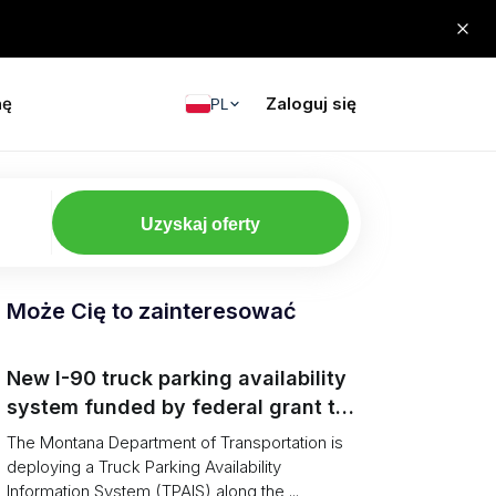
nę
Zaloguj się
PL
Uzyskaj oferty
Może Cię to zainteresować
New I-90 truck parking availability
system funded by federal grant to
aid Montana drivers
The Montana Department of Transportation is
deploying a Truck Parking Availability
Information System (TPAIS) along the ...