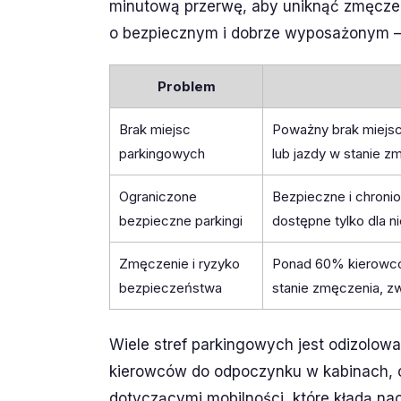
minutową przerwę, aby uniknąć zmęczeni
o bezpiecznym i dobrze wyposażonym – j
Problem
Brak miejsc
Poważny brak miejs
parkingowych
lub jazdy w stanie z
Ograniczone
Bezpieczne i chronio
bezpieczne parkingi
dostępne tylko dla n
Zmęczenie i ryzyko
Ponad 60% kierowcó
bezpieczeństwa
stanie zmęczenia, z
Wiele stref parkingowych jest odizolo
kierowców do odpoczynku w kabinach, c
dotyczącymi mobilności, które kładą n