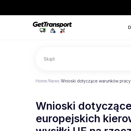
D
Skąd
Home
/
News
/
Wnioski dotyczące warunków pracy
Wnioski dotycząc
europejskich kier