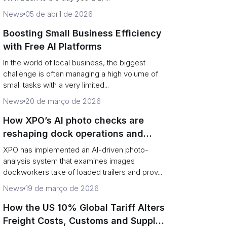
News
05 de abril de 2026
Boosting Small Business Efficiency
with Free AI Platforms
In the world of local business, the biggest
challenge is often managing a high volume of
small tasks with a very limited...
News
20 de março de 2026
How XPO’s AI photo checks are
reshaping dock operations and
service response
XPO has implemented an AI-driven photo-
analysis system that examines images
dockworkers take of loaded trailers and prov...
News
19 de março de 2026
How the US 10% Global Tariff Alters
Freight Costs, Customs and Supply