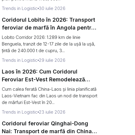
Trends in Logistic
30 iulie 2026
Coridorul Lobito în 2026: Transport
feroviar de marfă în Angola pentru
cupru, cobalt și nu numai
Lobito Corridor 2026: 1.289 km de linie
Benguela, tranzit de 12-17 zile de la ușă la ușă,
țintă de 240.000 t de cupru, 3...
Trends in Logistic
29 iulie 2026
Laos în 2026: Cum Coridorul
Feroviar Est-Vest Remodelează
Transportul de Mărfuri Asia-Europa
Cum calea ferată China-Laos și linia planificată
Laos-Vietnam fac din Laos un nod de transport
de mărfuri Est-Vest în 20...
Trends in Logistic
23 iulie 2026
Coridorul feroviar Qinghai-Dong
Nai: Transport de marfă din China în