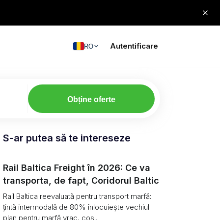
Autentificare
RO
Obține oferte
S-ar putea să te intereseze
Rail Baltica Freight în 2026: Ce va
transporta, de fapt, Coridorul Baltic
Rail Baltica reevaluată pentru transport marfă:
țintă intermodală de 80% înlocuiește vechiul
plan pentru marfă vrac, cos...