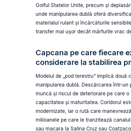
Golful Statelor Unite, precum și deplasăr
unde manipularea dublă oferă diversificare
materialul rulant și încărcăturile sensibi
transfer mai ușor decât mărfurile vrac d
Capcana pe care fiecare exp
considerare la stabilirea pr
Modelul de „pod terestru” implică două co
manipularea dublă. Descărcarea într-un p
muncă și riscul de deteriorare pe care o tr
capacitatea și maturitatea. Coridorul est
modernizate, iar o rută care manevreaz
milioanele pe care le tranzitează canalul
sau macara la Salina Cruz sau Coatzaco