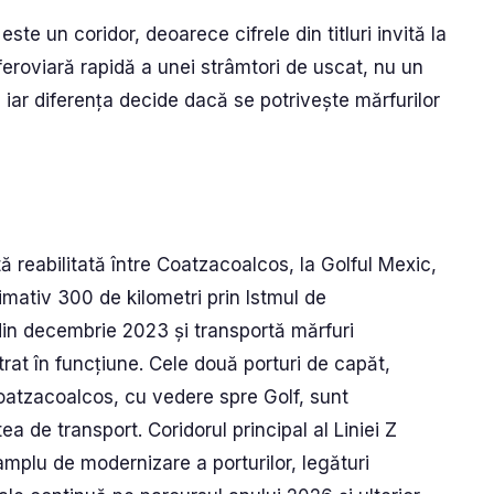
 este un coridor, deoarece cifrele din titluri invită la
 feroviară rapidă a unei strâmtori de uscat, nu un
, iar diferența decide dacă se potrivește mărfurilor
tă reabilitată între Coatzacoalcos, la Golful Mexic,
ximativ 300 de kilometri prin Istmul de
din decembrie 2023 și transportă mărfuri
trat în funcțiune. Cele două porturi de capăt,
Coatzacoalcos, cu vedere spre Golf, sunt
 de transport. Coridorul principal al Liniei Z
mplu de modernizare a porturilor, legături