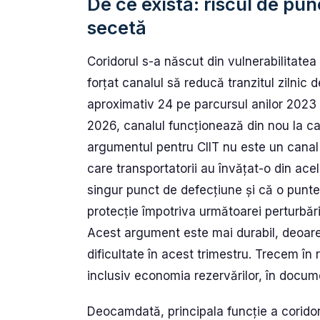
De ce există: riscul de pun
secetă
Coridorul s-a născut din vulnerabilitat
forțat canalul să reducă tranzitul zilnic 
aproximativ 24 pe parcursul anilor 2023 ș
2026, canalul funcționează din nou la ca
argumentul pentru CIIT nu este un canal c
care transportatorii au învățat-o din ace
singur punct de defecțiune și că o punte
protecție împotriva următoarei perturbări
Acest argument este mai durabil, deoare
dificultate în acest trimestru. Trecem în
inclusiv economia rezervărilor, în docu
Deocamdată, principala funcție a coridoru