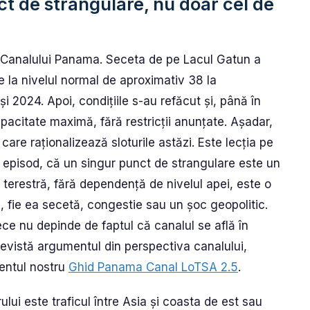
ct de strangulare, nu doar cel de
ea Canalului Panama. Seceta de pe Lacul Gatun a
de la nivelul normal de aproximativ 38 la
i 2024. Apoi, condițiile s-au refăcut și, până în
pacitate maximă, fără restricții anunțate. Așadar,
are raționalizează sloturile astăzi. Este lecția pe
l episod, că un singur punct de strangulare este un
 terestră, fără dependență de nivelul apei, este o
, fie ea secetă, congestie sau un șoc geopolitic.
ce nu depinde de faptul că canalul se află în
 revistă argumentul din perspectiva canalului,
mentul nostru
Ghid Panama Canal LoTSA 2.5
.
lui este traficul între Asia și coasta de est sau