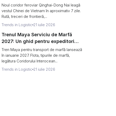
Vietnam în șapte zile
Noul coridor feroviar Qinghai-Dong Nai leagă
vestul Chinei de Vietnam în aproximativ 7 zile.
Rută, treceri de frontieră,...
Trends in Logistic
21 iulie 2026
Trenul Maya Serviciu de Marfă
2027: Un ghid pentru expeditori
despre noua cale ferată a Mexicului
Tren Maya pentru transport de marfă lansează
în ianuarie 2027. Flota, tipurile de marfă,
legătura Coridorului Interocean...
Trends in Logistic
21 iulie 2026