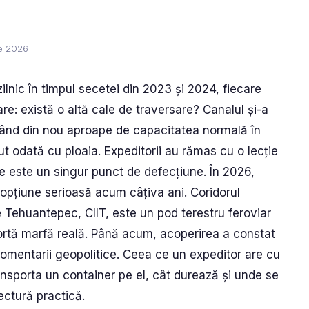
ie 2026
ilnic în timpul secetei din 2023 și 2024, fiecare
are: există o altă cale de traversare? Canalul și-a
onând din nou aproape de capacitatea normală în
t odată cu ploaia. Expeditorii au rămas cu o lecție
e este un singur punct de defecțiune. În 2026,
opțiune serioasă acum câțiva ani. Coridorul
e Tehuantepec, CIIT, este un pod terestru feroviar
sportă marfă reală. Până acum, acoperirea a constat
omentarii geopolitice. Ceea ce un expeditor are cu
nsporta un container pe el, cât durează și unde se
ectură practică.