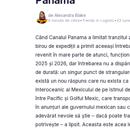
Panama
de Alexandra Blake
6 minute de citire
•
Trends in Logistic
•
23 iun
Când Canalul Panama a limitat tranzitul z
birou de expediții a primit aceeași întreb
revenit în mare parte de atunci, funcți
2025 și 2026, dar întrebarea nu a dispăru
de durată: un singur punct de strangular
există un nou răspuns care nu exista ca 
Interoceanic al Mexicului de pe Istmul d
între Pacific și Golful Mexic, care tran
în anunțuri ale guvernului mexican sau c
adevărat nevoie să știe – dacă poate tra
potrivește – a lipsit. Aceasta este acea l