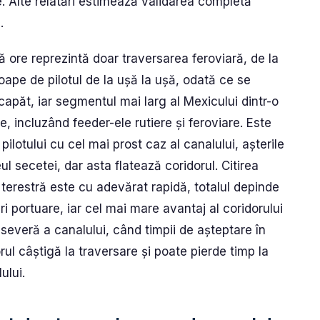
e. Alte relatări estimează validarea completă
.
ă ore reprezintă doar traversarea feroviară, de la
oape de pilotul de la ușă la ușă, odată ce se
apăt, iar segmentul mai larg al Mexicului dintr-o
, incluzând feeder-ele rutiere și feroviare. Este
lotului cu cel mai prost caz al canalului, așterile
 secetei, dar asta flatează coridorul. Citirea
terestră este cu adevărat rapidă, totalul depinde
ri portuare, iar cel mai mare avantaj al coridorului
severă a canalului, când timpii de așteptare în
ul câștigă la traversare și poate pierde timp la
ului.