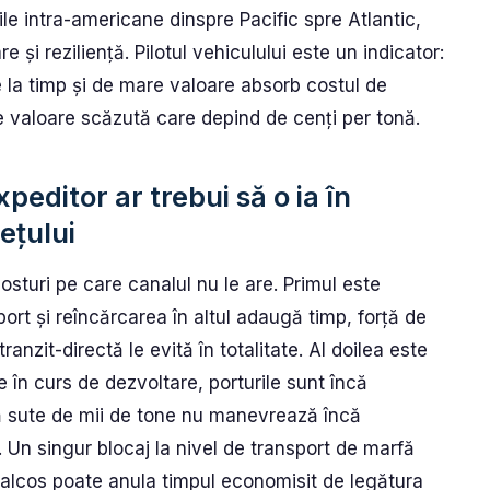
ile intra-americane dinspre Pacific spre Atlantic,
 și reziliență. Pilotul vehiculului este un indicator:
le la timp și de mare valoare absorb costul de
e valoare scăzută care depind de cenți per tonă.
editor ar trebui să o ia în
ețului
sturi pe care canalul nu le are. Primul este
ort și reîncărcarea în altul adaugă timp, forță de
anzit-directă le evită în totalitate. Al doilea este
e în curs de dezvoltare, porturile sunt încă
ă sute de mii de tone nu manevrează încă
. Un singur blocaj la nivel de transport de marfă
alcos poate anula timpul economisit de legătura