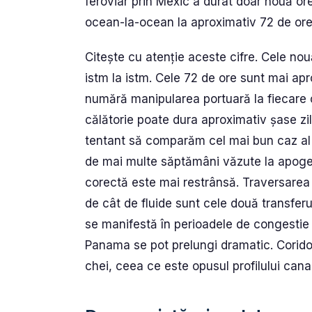
feroviar prin Mexic a durat doar nouă or
ocean-la-ocean la aproximativ 72 de ore
Citește cu atenție aceste cifre. Cele nou
istm la istm. Cele 72 de ore sunt mai apr
numără manipularea portuară la fiecare c
călătorie poate dura aproximativ șase zile
tentant să comparăm cel mai bun caz al pi
de mai multe săptămâni văzute la apogeul
corectă este mai restrânsă. Traversarea 
de cât de fluide sunt cele două transferu
se manifestă în perioadele de congestie 
Panama se pot prelungi dramatic. Coridor
chei, ceea ce este opusul profilului canal