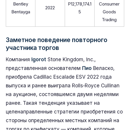
Bentley
P12,178,174.1
Consumer
2022
Bentayga
5
Goods
Trading
Заметное поведение повторного
участника торгов
Компания
Igorot
Stone Kingdom, Inc.,
представленная основателем
Пио
Веласко,
приобрела Cadillac Escalade ESV 2022 года
выпуска и ранее выиграла Rolls‑Royce Cullinan
на аукционе, состоявшемся двумя неделями
ранее. Такая тенденция указывает на
целенаправленные стратегии приобретения со
стороны определенных местных компаний на
торгах по конфискату — компаний, которые