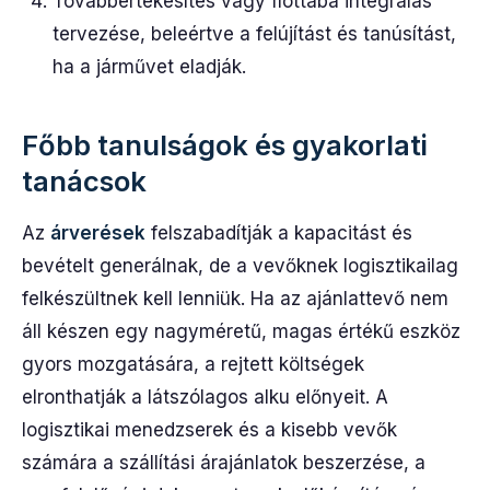
Továbbértékesítés vagy flottába integrálás
tervezése, beleértve a felújítást és tanúsítást,
ha a járművet eladják.
Főbb tanulságok és gyakorlati
tanácsok
Az
árverések
felszabadítják a kapacitást és
bevételt generálnak, de a vevőknek logisztikailag
felkészültnek kell lenniük. Ha az ajánlattevő nem
áll készen egy nagyméretű, magas értékű eszköz
gyors mozgatására, a rejtett költségek
elronthatják a látszólagos alku előnyeit. A
logisztikai menedzserek és a kisebb vevők
számára a szállítási árajánlatok beszerzése, a