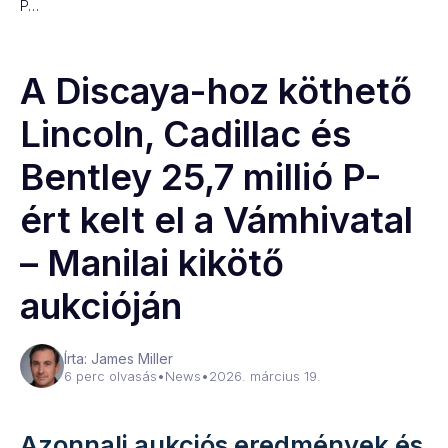
P…
A Discaya-hoz köthető
Lincoln, Cadillac és
Bentley 25,7 millió P-
ért kelt el a Vámhivatal
– Manilai kikötő
aukcióján
Írta: James Miller
6 perc olvasás
•
News
•
2026. március 19.
Azonnali aukciós eredmények és