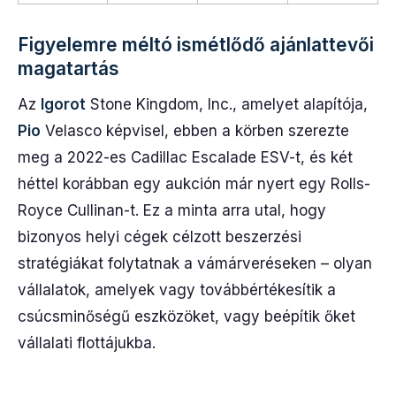
Figyelemre méltó ismétlődő ajánlattevői
magatartás
Az
Igorot
Stone Kingdom, Inc., amelyet alapítója,
Pio
Velasco képvisel, ebben a körben szerezte
meg a 2022-es Cadillac Escalade ESV-t, és két
héttel korábban egy aukción már nyert egy Rolls-
Royce Cullinan-t. Ez a minta arra utal, hogy
bizonyos helyi cégek célzott beszerzési
stratégiákat folytatnak a vámárveréseken – olyan
vállalatok, amelyek vagy továbbértékesítik a
csúcsminőségű eszközöket, vagy beépítik őket
vállalati flottájukba.