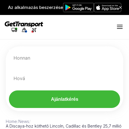
Az alkalmazás beszerzése
Honnan
Hová
Ajánlatkérés
Home
/
News
/
A Discaya-hoz köthető Lincoln, Cadillac és Bentley 25,7 millió