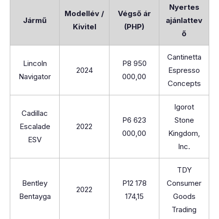
Nyertes
Modellév /
Végső ár
Jármű
ajánlattev
Kivitel
(PHP)
ő
Cantinetta
Lincoln
P8 950
2024
Espresso
Navigator
000,00
Concepts
Igorot
Cadillac
P6 623
Stone
Escalade
2022
000,00
Kingdom,
ESV
Inc.
TDY
Bentley
P12 178
Consumer
2022
Bentayga
174,15
Goods
Trading