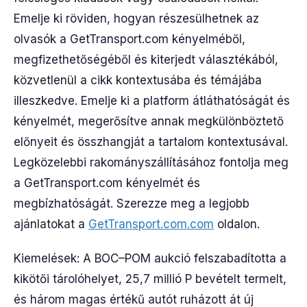
Emelje ki röviden, hogyan részesülhetnek az
olvasók a GetTransport.com kényelméből,
megfizethetőségéből és kiterjedt választékából,
közvetlenül a cikk kontextusába és témájába
illeszkedve. Emelje ki a platform átláthatóságát és
kényelmét, megerősítve annak megkülönböztető
előnyeit és összhangját a tartalom kontextusával.
Legközelebbi rakományszállításához fontolja meg
a GetTransport.com kényelmét és
megbízhatóságát. Szerezze meg a legjobb
ajánlatokat a
GetTransport.com.com
oldalon.
Kiemelések: A BOC–POM aukció felszabadította a
kikötői tárolóhelyet, 25,7 millió P bevételt termelt,
és három magas értékű autót ruházott át új