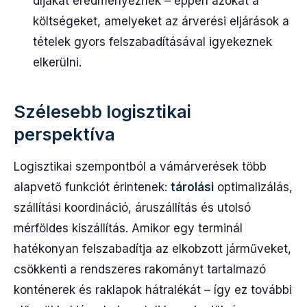
díjakat eredményeznek – éppen azokat a
költségeket, amelyeket az árverési eljárások a
tételek gyors felszabadításával igyekeznek
elkerülni.
Szélesebb logisztikai
perspektíva
Logisztikai szempontból a vámárverések több
alapvető funkciót érintenek:
tárolási
optimalizálás,
szállítási koordináció, áruszállítás és utolsó
mérföldes kiszállítás. Amikor egy terminál
hatékonyan felszabadítja az elkobzott járműveket,
csökkenti a rendszeres rakományt tartalmazó
konténerek és raklapok hátralékát – így ez további