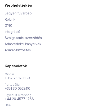
Webhelytérkép
Legyen fuvarozó
Rólunk
GYIK
Integráció
Szolgáltatási szerződés
Adatvédelmi irányelvek
Árukár-biztosítás
Kapcsolatok
Ciprus
+357 25 123889
Portugália
+351 30 0528110
Egyesült Királyság
+44 20 4577 1766
USA