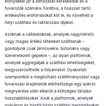
előnyökkel jár a behozatali kereskedők és a
fuvarozók számára. Fordítva, a hosszan tartó
értékesítés erőforrásokat köt le, és növelheti a
helyi szállítási és raktározási díjakat.
Azoknak a vállalatoknak, amelyek nagyméretű
vagy magas értékű tételeket szállítanak –
gondoljunk csak járművekre, bútorokra vagy
túlméretezett gépekre –, az olyan platformok,
amelyek aggregálják a szállítási lehetőségeket,
leegyszerűsíthetik a folyamatot. Gyakorlati
szempontból a megbízható szállítmányozási vagy
fuvarozási árajánlatok elérhetősége egy aukció
megnyerése után elkerüli a költséges tárolási
hosszabbításokat. Azok a platformok, amelyek
nyilvános és háztól házig szállítási megoldásokat