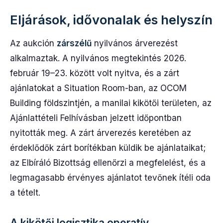
Eljárások, idővonalak és helyszín
Az aukción
zárszélű
nyilvános árverezést
alkalmaztak. A nyilvános megtekintés 2026.
február 19–23. között volt nyitva, és a zárt
ajánlatokat a Situation Room-ban, az OCOM
Building földszintjén, a manilai kikötői területen, az
Ajánlattételi Felhívásban jelzett időpontban
nyitották meg. A zárt árverezés keretében az
érdeklődők zárt borítékban küldik be ajánlataikat;
az Elbíráló Bizottság ellenőrzi a megfelelést, és a
legmagasabb érvényes ajánlatot tevőnek ítéli oda
a tételt.
A kikötői logisztika operatív