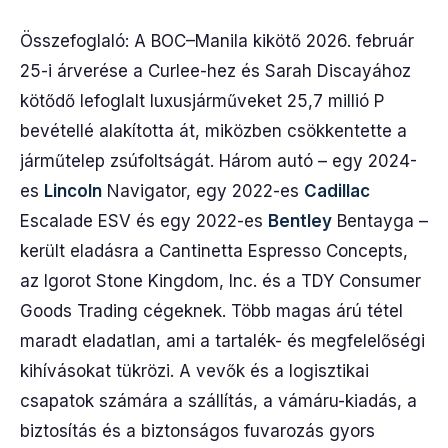
Összefoglaló: A BOC–Manila kikötő 2026. február
25-i árverése a Curlee-hez és Sarah Discayához
kötődő lefoglalt luxusjárműveket 25,7 millió P
bevétellé alakította át, miközben csökkentette a
járműtelep zsúfoltságát. Három autó – egy 2024-
es
Lincoln
Navigator, egy 2022-es
Cadillac
Escalade ESV és egy 2022-es
Bentley
Bentayga –
került eladásra a Cantinetta Espresso Concepts,
az Igorot Stone Kingdom, Inc. és a TDY Consumer
Goods Trading cégeknek. Több magas árú tétel
maradt eladatlan, ami a tartalék- és megfelelőségi
kihívásokat tükrözi. A vevők és a logisztikai
csapatok számára a szállítás, a vámáru-kiadás, a
biztosítás és a biztonságos fuvarozás gyors