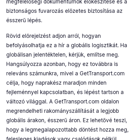
megfelelőségi dokumentumok előkészítése és a
biztonságos fuvarozás előzetes biztosítása az
ésszerű lépés.
Rövid előrejelzést adjon arról, hogyan
befolyásolhatja ez a hír a globális logisztikát. Ha
globálisan jelentéktelen, kérjük, említse meg.
Hangsúlyozza azonban, hogy ez továbbra is
releváns számunkra, mivel a GetTransport.com
célja, hogy naprakész maradjon minden
fejleménnyel kapcsolatban, és lépést tartson a
változó világgal. A GetTransport.com oldalon
megrendelheti rakományszállítását a legjobb
globális árakon, ésszerű áron. Ez lehetővé teszi,
hogy a legmegalapozottabb döntést hozza meg,
felesleges kiadások vagy csalódások nélkül.