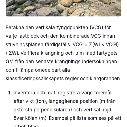
Beräkna den vertikala tyngdpunkten (VCG) för
varje lastblock och den kombinerade VCG innan
stuvningsplanen färdigställs: VCG = Σ(Wi × VCGi)
/ ΣWi. Verifiera krängning och trim med fartygets
GM från den senaste krängningsundersökningen
och tillämpa omedelbart alla
klassificeringssällskapets regler och klargöranden.
Inventera och mät: registrera varje föremål
efter vikt (ton), längsgående position (m från
aktersta perpendikulären) och vertikal höjd
över kölen (m). Exempel på lista som ses på ett
arbetsblad: