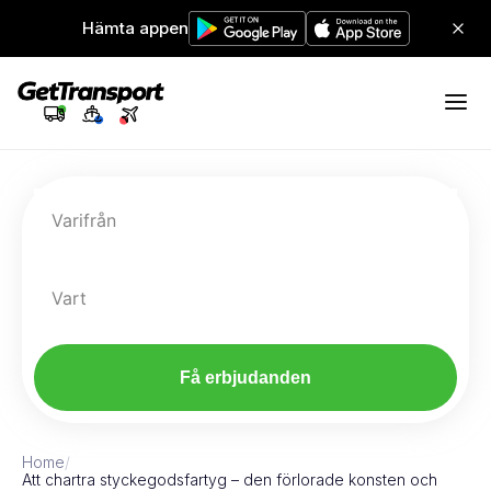
Hämta appen
Varifrån
Vart
Få erbjudanden
Home
/
Att chartra styckegodsfartyg – den förlorade konsten och