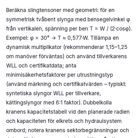
Beräkna slingtensoner med geometri: för en
symmetrisk tvåbent slynga med bensegelvinkel φ
från vertikalen, spänning per ben T = W / (2·cosφ).
Exempel: φ = 30° → T ≈ 0,577·W. Tillämpa en
dynamisk multiplikator (rekommenderar 1,15–1,25
om manöver förväntas) och använd tillverkarens
WLL och certifikatdata; anta
minimisäkerhetsfaktorer per utrustningstyp
(använd märkning och certifikatvärden – typiskt:
syntetiska slyngor WLL per tillverkare,
kättingslyngor med 6:1 faktor). Dubbelkolla
kranens kapacitetstabell vid den planerade radien
och kapaciteten för elkrets och hydraulsystem
ombord; notera kranens sektorbegränsningar och