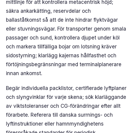
mittlinje för att kontrollera metacentrisk höjd;
säkra ankarkätting, reservdelar och
ballaståtkomst så att de inte hindrar flyktvägar
eller stuvningsvägar. För transporter genom smala
passager och sund, kontrollera djupet under köl
och markera tillfälliga bojar om lotsning kräver
sidostyrning; klarlägg kajernas hållfasthet och
förtöjningsbegränsningar med terminalplanerare
innan ankomst.
Begär individuella packlistor, certifierade lyftplaner
och slyngvinklar för varje skena; sök klarläggande
av viktstoleranser och CG-förändringar efter allt
förarbete. Referera till danska surrnings- och
lyftinstruktioner eller hamnmyndighetens
förespråkade standarder för periodisk