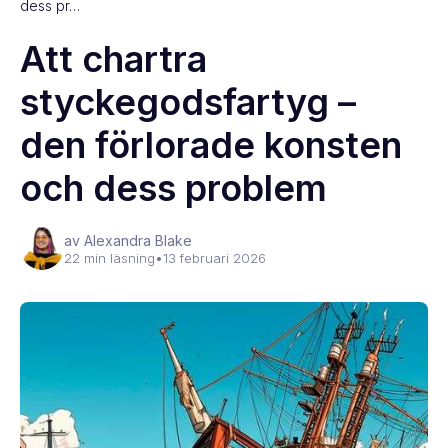
dess pr…
Att chartra
styckegodsfartyg –
den förlorade konsten
och dess problem
av Alexandra Blake
22 min läsning
•
13 februari 2026