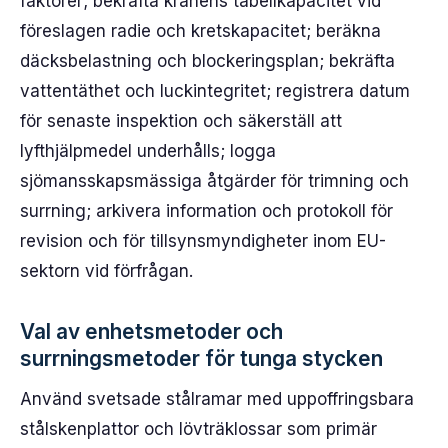
faktorer; bekräfta kranens tabellkapacitet vid
föreslagen radie och kretskapacitet; beräkna
däcksbelastning och blockeringsplan; bekräfta
vattentäthet och luckintegritet; registrera datum
för senaste inspektion och säkerställ att
lyfthjälpmedel underhålls; logga
sjömansskapsmässiga åtgärder för trimning och
surrning; arkivera information och protokoll för
revision och för tillsynsmyndigheter inom EU-
sektorn vid förfrågan.
Val av enhetsmetoder och
surrningsmetoder för tunga stycken
Använd svetsade stålramar med uppoffringsbara
stålskenplattor och lövträklossar som primär