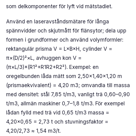
som delkomponenter för lyft vid mätstadiet.
Använd en laseravståndsmätare för långa
spännvidder och skjutmått för flänsytor; dela upp
formen i grundformer och använd volymformler:
rektangulär prisma V = L×B×H, cylinder V =
π×(D/2)²×L, avhuggen kon V =
(π×L/3)×(R1²+R1R2+R2²). Exempel: en
oregelbunden låda mätt som 2,50×1,40×1,20 m
(prismaekvivalent) = 4,20 m3; omvandla till massa
med densitet: stål 7,85 t/m3, vanligt trä 0,60–0,90
t/m3, allmän maskiner 0,7–1,8 t/m3. För exempel
lådan fylld med trä vid 0,65 t/m3 massa =
4,20×0,65 = 2,73 t och stuvningsfaktor =
4,20/2,73 ≈ 1,54 m3/t.