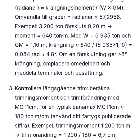
(radianer) ≈ krängningsmoment / (W × GM).
Omvandla till grader = radianer × 57,2958.
Exempel: 3 200 ton förskjuts 0,20 m →
moment = 640 ton·m. Med W = 6 935 ton och
GM = 1,10 m, krängning ≈ 640 / (6 935×1,10) =
0,084 rad ≈ 4,8°. Om en förskjutning ger >8°
krängning, omplacera omedelbart och
meddela terminaler och besättning.
Kontrollera längsgående trim: beräkna
trimningsmoment och trimförändring med
MCT1cm. För en typisk panamax MCT1cm ≈
180 ton·m/cm (använd ditt fartygs publicerade
siffra). Exempel: trimningsmoment 1 200 ton·m
→ trimförändring = 1 200 / 180 = 6,7 cm;