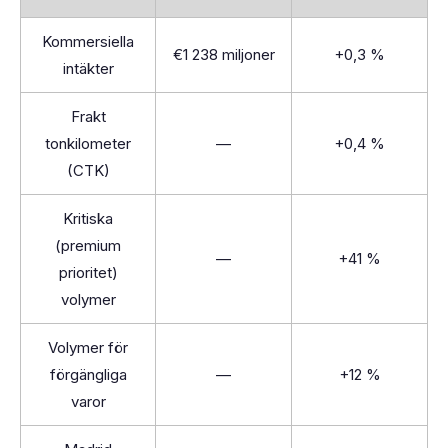
Kommersiella
€1 238 miljoner
+0,3 %
intäkter
Frakt
tonkilometer
—
+0,4 %
(CTK)
Kritiska
(premium
—
+41 %
prioritet)
volymer
Volymer för
förgängliga
—
+12 %
varor