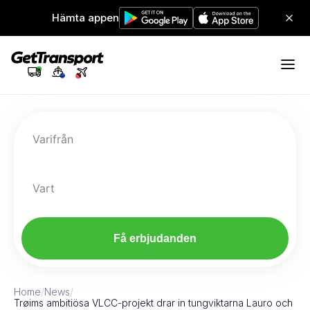
Hämta appen
Varifrån
Vart
Få erbjudanden
Home
/
News
/
Trøims ambitiösa VLCC-projekt drar in tungviktarna Lauro och