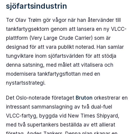
sjöfartsindustrin
Tor Olav Trøim gör vågor när han återvänder till
tankfartygsektorn genom att lansera en ny VLCC-
plattform (Very Large Crude Carrier) som är
designad för att vara publikt noterad. Han samlar
tungviktare inom sjöfartsvärlden för att stödja
denna satsning, med målet att vitalisera och
modernisera tankfartygsflottan med en
nystartsstrategi.
Det Oslo-noterade företaget
Bruton
orkestrerar en
intressant sammanslagning av två dual-fuel
VLCC-fartyg, byggda vid New Times Shipyard,
med två supertankers beställda av ett allierat
företag, Andes Tankers. Denna plan skapar en