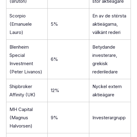
(Bruton)
stor aktieägare
Scorpio
En av de största
(Emanuele
5%
aktieägarna,
Lauro)
välkänt rederi
Blenheim
Betydande
Special
investerare,
6%
Investment
grekisk
(Peter Livanos)
rederiledare
Shipbroker
Nyckel extern
12%
Affinity (UK)
aktieägare
MH Capital
(Magnus
9%
Investerargrupp
Halvorsen)