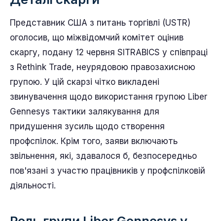
Представник США з питань торгівлі (USTR)
оголосив, що міжвідомчий комітет оцінив
скаргу, подану 12 червня SITRABICS у співпраці
з Rethink Trade, неурядовою правозахисною
групою. У цій скарзі чітко викладені
звинувачення щодо використання групою Liber
Gennesys тактики залякування для
придушення зусиль щодо створення
профспілок. Крім того, заяви включають
звільнення, які, здавалося б, безпосередньо
пов'язані з участю працівників у профспілковій
діяльності.
Роль групи Liber Gennesys у