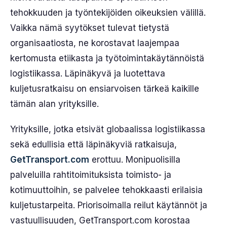
tehokkuuden ja työntekijöiden oikeuksien välillä.
Vaikka nämä syytökset tulevat tietystä
organisaatiosta, ne korostavat laajempaa
kertomusta etiikasta ja työtoimintakäytännöistä
logistiikassa. Läpinäkyvä ja luotettava
kuljetusratkaisu on ensiarvoisen tärkeä kaikille
tämän alan yrityksille.
Yrityksille, jotka etsivät globaalissa logistiikassa
sekä edullisia että läpinäkyviä ratkaisuja,
GetTransport.com
erottuu. Monipuolisilla
palveluilla rahtitoimituksista toimisto- ja
kotimuuttoihin, se palvelee tehokkaasti erilaisia
kuljetustarpeita. Priorisoimalla reilut käytännöt ja
vastuullisuuden, GetTransport.com korostaa