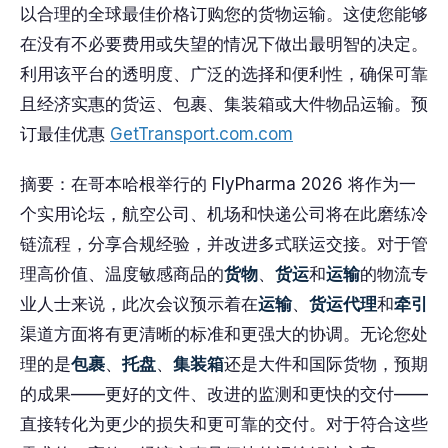
以合理的全球最佳价格订购您的货物运输。这使您能够
在没有不必要费用或失望的情况下做出最明智的决定。
利用该平台的透明度、广泛的选择和便利性，确保可靠
且经济实惠的货运、包裹、集装箱或大件物品运输。预
订最佳优惠
GetTransport.com.com
摘要：在哥本哈根举行的 FlyPharma 2026 将作为一
个实用论坛，航空公司、机场和快递公司将在此磨练冷
链流程，分享合规经验，并改进多式联运交接。对于管
理高价值、温度敏感商品的
货物
、
货运
和
运输
的物流专
业人士来说，此次会议预示着在
运输
、
货运代理
和
牵引
渠道方面将有更清晰的标准和更强大的协调。无论您处
理的是
包裹
、
托盘
、
集装箱
还是大件和国际货物，预期
的成果——更好的文件、改进的监测和更快的交付——
直接转化为更少的损失和更可靠的交付。对于符合这些