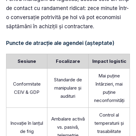
de contact cu randament ridicat: zece minute într-
o conversație potrivită pe hol vă pot economisi
săptămâni în achiziții și contractare.
Puncte de atracție ale agendei (așteptate)
Sesiune
Focalizare
Impact logistic
Mai puține
Standarde de
Conformitate
întârzieri, mai
manipulare și
CEIV & GDP
puține
audituri
neconformități
Control al
Ambalare activă
Inovație în lanțul
temperaturii și
vs. pasivă,
de frig
trasabilitate
telemetrie