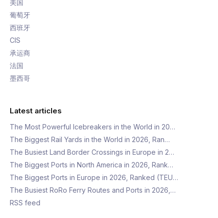
美国
葡萄牙
西班牙
CIS
承运商
法国
墨西哥
Latest articles
The Most Powerful Icebreakers in the World in 20…
The Biggest Rail Yards in the World in 2026, Ran…
The Busiest Land Border Crossings in Europe in 2…
The Biggest Ports in North America in 2026, Rank…
The Biggest Ports in Europe in 2026, Ranked (TEU…
The Busiest RoRo Ferry Routes and Ports in 2026,…
RSS feed