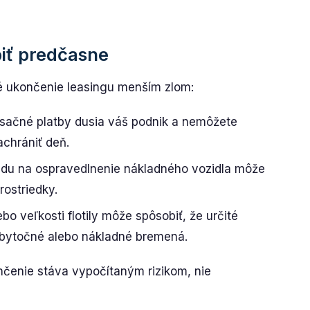
piť predčasne
é ukončenie leasingu menším zlom:
ačné platby dusia váš podnik a nemôžete
achrániť deň.
du na ospravedlnenie nákladného vozidla môže
ostriedky.
o veľkosti flotily môže spôsobiť, že určité
dbytočné alebo nákladné bremená.
čenie stáva vypočítaným rizikom, nie