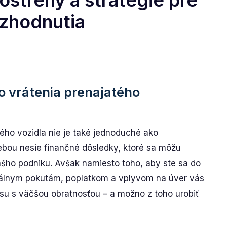
ostrehy a stratégie pre
ozhodnutia
ho vrátenia prenajatého
ého vozidla nie je také jednoduché ako
sebou nesie finančné dôsledky, ktoré sa môžu
vášho podniku. Avšak namiesto toho, aby ste sa do
iálnym pokutám, poplatkom a vplyvom na úver vás
su s väčšou obratnosťou – a možno z toho urobiť