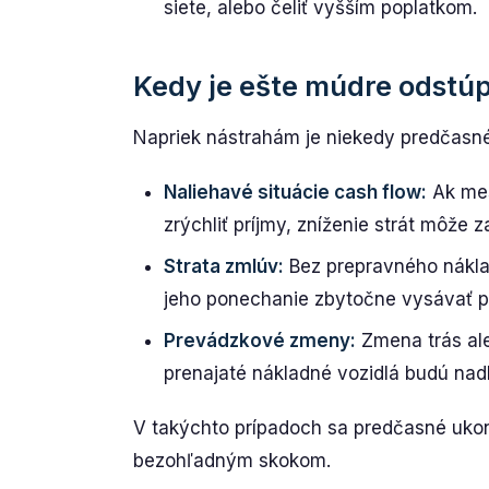
siete, alebo čeliť vyšším poplatkom.
Kedy je ešte múdre odstú
Napriek nástrahám je niekedy predčasn
Naliehavé situácie cash flow:
Ak mes
zrýchliť príjmy, zníženie strát môže z
Strata zmlúv:
Bez prepravného nákla
jeho ponechanie zbytočne vysávať pr
Prevádzkové zmeny:
Zmena trás aleb
prenajaté nákladné vozidlá budú na
V takýchto prípadoch sa predčasné ukon
bezohľadným skokom.