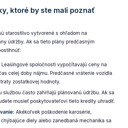
y, ktoré by ste mali poznať
sú starostlivo vytvorené s ohľadom na
ány údržby. Ak sa tieto plány predčasným
postihnúť:
Leasingové spoločnosti vypočítavajú ceny na
as celej doby nájmu. Predčasné vrátenie vozidla
traty zostatkovej hodnoty.
u službou často zahŕňajú plánovanú údržbu. Ak sa
dete musieť poskytovateľovi tieto kredity uhradiť.
vanie:
Akékoľvek poškodenie karosérie,
 chýbajúce diely alebo zanedbaná mechanika sa