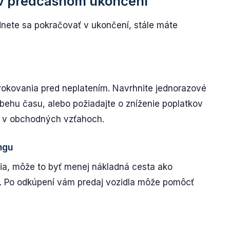
 v predčasnom ukončení
dnete sa pokračovať v ukončení, stále máte
 rokovania pred neplatením. Navrhnite jednorazové
ebehu času, alebo požiadajte o zníženie poplatkov
 v obchodných vzťahoch.
ngu
ia, môže to byť menej nákladná cesta ako
e. Po odkúpení vám predaj vozidla môže pomôcť