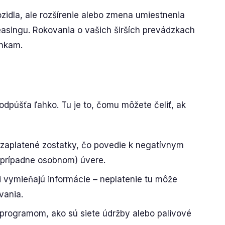
zidla, ale rozšírenie alebo zmena umiestnenia
asingu. Rokovania o vašich širších prevádzkach
enkam.
dpúšťa ľahko. Tu je to, čomu môžete čeliť, ak
aplatené zostatky, čo povedie k negatívnym
rípadne osobnom) úvere.
i vymieňajú informácie – neplatenie tu môže
vania.
m programom, ako sú siete údržby alebo palivové