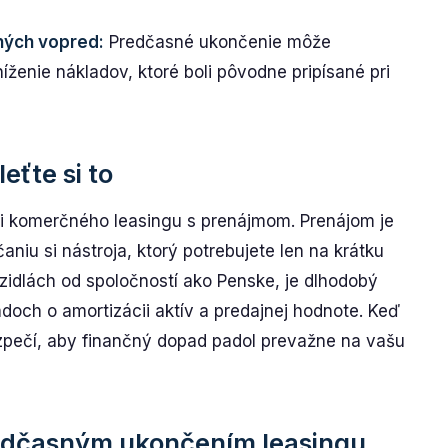
ených vopred:
Predčasné ukončenie môže
ženie nákladov, ktoré boli pôvodne pripísané pri
eťte si to
i komerčného leasingu s prenájmom. Prenájom je
aniu si nástroja, ktorý potrebujete len na krátku
zidlách od spoločností ako Penske, je dlhodobý
och o amortizácii aktív a predajnej hodnote. Keď
zpečí, aby finančný dopad padol prevažne na vašu
redčasným ukončením leasingu