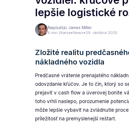
vozidiel: kľúčové p
lepšie logistické r
Napísal(a) James Miller
6 min čítania
•
News
•
09. októbra 2025
Zložité realitu predčasné
nákladného vozidla
Predčasné vrátenie prenajatého nákladn
odovzdanie kľúčov. Je to čin, ktorý so 
prejaviť v cash flow a úverovej bonite 
toho vrhli naslepo, porozumenie potenc
môže lepšie vybaviť na zvládnutie proce
príležitosť na premyslenejší reštart.