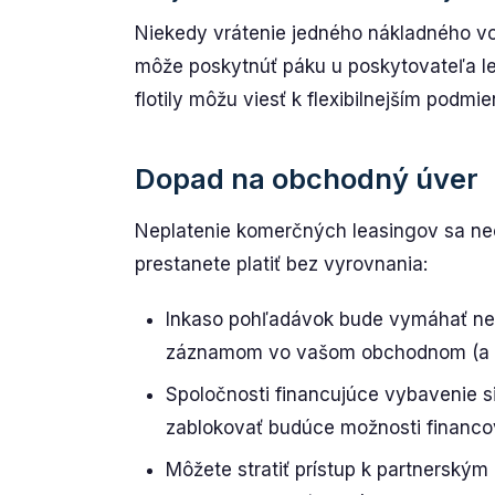
Niekedy vrátenie jedného nákladného vo
môže poskytnúť páku u poskytovateľa le
flotily môžu viesť k flexibilnejším podmi
Dopad na obchodný úver
Neplatenie komerčných leasingov sa neo
prestanete platiť bez vyrovnania:
Inkaso pohľadávok bude vymáhať nez
záznamom vo vašom obchodnom (a p
Spoločnosti financujúce vybavenie s
zablokovať budúce možnosti financo
Môžete stratiť prístup k partnerský