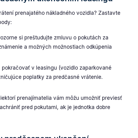
átení prenajatého nákladného vozidla? Zastavte
 body:
ozorne si preštudujte zmluvu o pokutách za
oznámenie a možných možnostiach odkúpenia
e pokračovať v leasingu (vozidlo zaparkované
zničujúce poplatky za predčasné vrátenie.
ektorí prenajímatelia vám môžu umožniť previesť
achrániť pred pokutami, ak je jednotka dobre