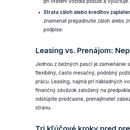
pri vrátení vozidla posúdi a vyúčtuje.
Strata záloh alebo kreditov zaplat
znamenať prepadnutie záloh alebo zní
podpise.
Leasing vs. Prenájom: Nepl
Jednou z bežných pascí je zamieňanie s
flexibilný, často mesačný, podobný požič
prácu. Leasing, najmä pri nákladných vo
finančný záväzok založený na predpoklad
odstúpite predčasne, prenajímateľ zabe
stranu.
Tri kľúčové kroky pred p