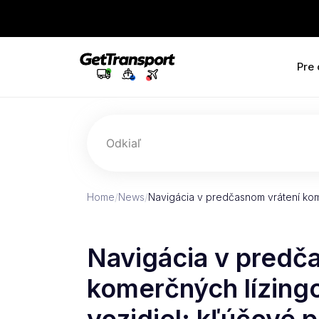
Pre
Odkiaľ
Home
/
News
/
Navigácia v predčasnom vrátení ko
Navigácia v predč
komerčných lízing