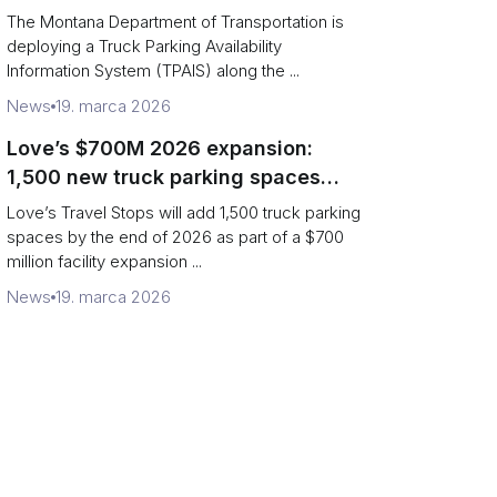
aid Montana drivers
The Montana Department of Transportation is
deploying a Truck Parking Availability
Information System (TPAIS) along the ...
News
19. marca 2026
Love’s $700M 2026 expansion:
1,500 new truck parking spaces
and expanded driver services
Love’s Travel Stops will add 1,500 truck parking
spaces by the end of 2026 as part of a $700
million facility expansion ...
News
19. marca 2026