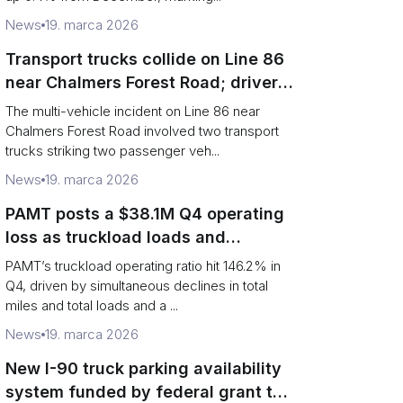
News
19. marca 2026
Transport trucks collide on Line 86
near Chalmers Forest Road; driver
charged after secondary impact
The multi-vehicle incident on Line 86 near
Chalmers Forest Road involved two transport
trucks striking two passenger veh...
News
19. marca 2026
PAMT posts a $38.1M Q4 operating
loss as truckload loads and
revenue per truck decline
PAMT’s truckload operating ratio hit 146.2% in
Q4, driven by simultaneous declines in total
miles and total loads and a ...
News
19. marca 2026
New I-90 truck parking availability
system funded by federal grant to