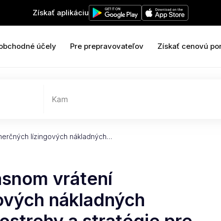
Získať aplikáciu
 obchodné účely
Pre prepravovateľov
Získať cenovú po
Kam
merčných lízingových nákladných…
asnom vrátení
ových nákladných