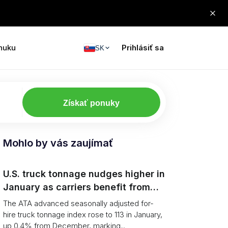
nuku
Prihlásiť sa
SK
Získať ponuky
Mohlo by vás zaujímať
U.S. truck tonnage nudges higher in
January as carriers benefit from
tighter capacity
The ATA advanced seasonally adjusted for-
hire truck tonnage index rose to 113 in January,
up 0.4% from December, marking...