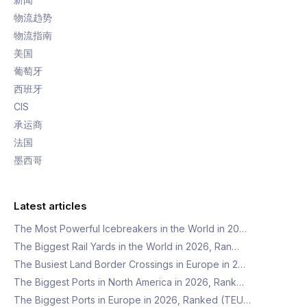
物流趋势
物流指南
美国
葡萄牙
西班牙
CIS
承运商
法国
墨西哥
Latest articles
The Most Powerful Icebreakers in the World in 20…
The Biggest Rail Yards in the World in 2026, Ran…
The Busiest Land Border Crossings in Europe in 2…
The Biggest Ports in North America in 2026, Rank…
The Biggest Ports in Europe in 2026, Ranked (TEU…