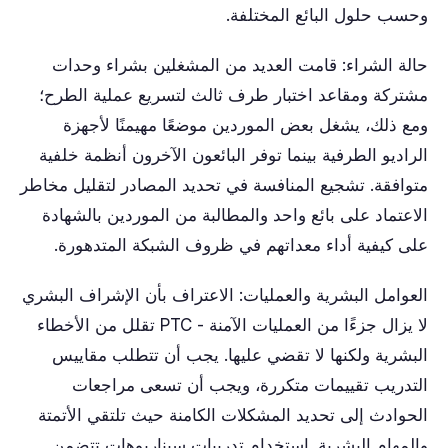
وحسب حلول البائع المختلفة.
حالة الشراء: قامت العديد من المشغلين بشراء وحدات
مشتركة ومقاعد اختبار طرف ثالث لتسريع عملية الطرح؛
ومع ذلك، يشغل بعض الموردين موضعًا مهيمنًا لأجهزة
الراديو الطرفية بينما توفر البائعون الآخرون أنظمة خلفية
متوافقة. تشجيع المنافسة في تحديد المصادر لتقليل مخاطر
الاعتماد على بائع واحد والمطالبة من الموردين بالشهادة
على كيفية أداء معداتهم في ظروف الشبكة المتدهورة.
العوامل البشرية والعمليات: الاعتراف بأن الإشراف البشري
لا يزال جزءًا من العمليات الآمنة - PTC تقلل من الأخطاء
البشرية ولكنها لا تقضي عليها. يجب أن تتطلب مقاييس
التدريب تقييمات متكررة، ويجب أن تسعى مراجعات
الحوادث إلى تحديد المشكلات الكامنة حيث تلتقي الأتمتة
والمهام البشرية. استخدام تدريبات سيناريوهات تتضمن