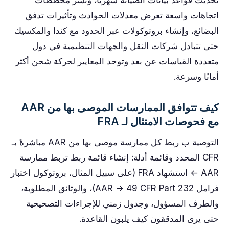
تحديث قواعد بيانات الصيانة شهريًا، ونشر مخططات
اتجاهات واسعة تعرض معدلات الحوادث وتأثيرات تدفق
البضائع، وإنشاء بروتوكولات عبر الحدود مع كندا والمكسيك
حتى تتبادل شركات النقل والجهات التنظيمية في دول
متعددة القياسات عن بعد وتوحد المعايير لحركة شحن أكثر
أمانًا وسرعة.
كيف تتوافق الممارسات الموصى بها من AAR
مع فحوصات الامتثال لـ FRA
التوصية ب ربط كل ممارسة موصى بها من AAR مباشرةً بـ
CFR المحدد وقائمة أدلة: إنشاء قائمة ربط تربط ممارسة
AAR ← استشهاد FRA (على سبيل المثال، بروتوكول اختبار
فرامل AAR → 49 CFR Part 232)، والوثائق المطلوبة،
والطرف المسؤول، وجدول زمني للإجراءات التصحيحية
حتى يرى المدققون كيف يلبون القاعدة.