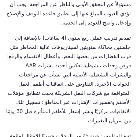
مسؤولاً عن التحقق الأولي والناظر عن المراجعة؛ يجب أن
تؤدي العيوب المبلغ عنها إلى تطبيق قاعدة التوقف والإصلاح
وإدخال واضح للعودة إلى الخدمة.
تقديم تدريب عملي ربع سنوي (4 ساعات) بالإضافة إلى
جلستين محاكاة سنويتين لسيناريوهات عالية المخاطر مثل
قرب القطارات من بعضها البعض وأعطال الانقسام والرفع؛
فرض وحدات تنشيطية تعكس أحدث نشرات AAR
والنشرات التشغيلية الأصلية التي نشأت عن مراجعات
الحوادث الأخيرة. التفاوض على اتفاقيات أطقم العمل
المتوافقة مع شركات النقل الشريكة بحيث تتطابق مؤهلات
الأطقم وتفسيرات الإشارات عبر المناطق؛ تسجيل تلك
الاتفاقيات مركزيًا ونشر إشعار للأطقم المتأثرة قبل 30 يومًا
من سريان التغييرات.
تتبع المقاييس: عينة 5٪ من الرحلات شهريًا للامتثال لقائمة