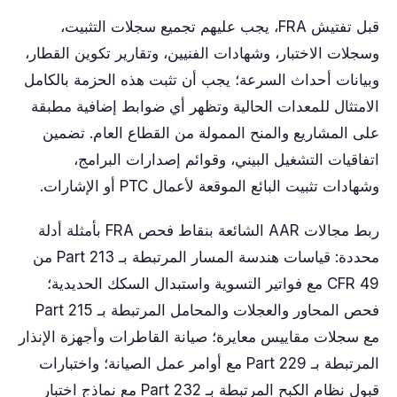
قبل تفتيش FRA، يجب عليهم تجميع سجلات التثبيت،
وسجلات الاختبار، وشهادات الفنيين، وتقارير تكوين القطار،
وبيانات أحداث السرعة؛ يجب أن تثبت هذه الحزمة بالكامل
الامتثال للمعدات الحالية وتظهر أي ضوابط إضافية مطبقة
على المشاريع والمنح الممولة من القطاع العام. تضمين
اتفاقيات التشغيل البيني، وقوائم إصدارات البرامج،
وشهادات تثبيت البائع الموقعة لأعمال PTC أو الإشارات.
ربط مجالات AAR الشائعة بنقاط فحص FRA بأمثلة أدلة
محددة: قياسات هندسة المسار المرتبطة بـ Part 213 من
49 CFR مع فواتير التسوية واستبدال السكك الحديدية؛
فحص المحاور والعجلات والمحامل المرتبطة بـ Part 215
مع سجلات مقاييس معايرة؛ صيانة القاطرات وأجهزة الإنذار
المرتبطة بـ Part 229 مع أوامر عمل الصيانة؛ واختبارات
قبول نظام الكبح المرتبطة بـ Part 232 مع نماذج اختبار