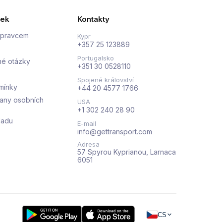
nek
Kontakty
opravcem
Kypr
+357 25 123889
Portugalsko
né otázky
+351 30 0528110
Spojené království
mínky
+44 20 4577 1766
any osobních
USA
+1 302 240 28 90
kladu
E-mail
info@gettransport.com
Adresa
57 Spyrou Kyprianou, Larnaca
6051
CS