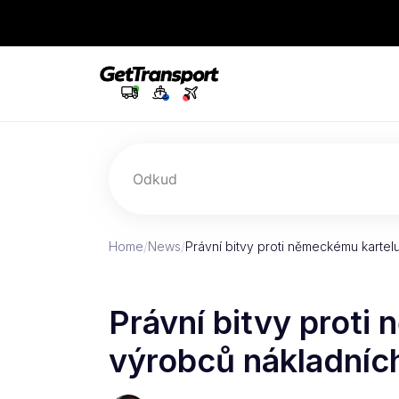
Odkud
Home
/
News
/
Právní bitvy proti německému karte
Právní bitvy proti
výrobců nákladních