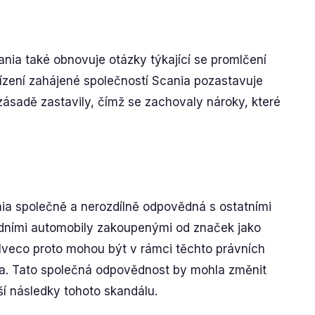
cania také obnovuje otázky týkající se promlčení
řízení zahájené společností Scania pozastavuje
zásadě zastavily, čímž se zachovaly nároky, které
ania společně a nerozdílně odpovědná s ostatními
ladními automobily zakoupenými od značek jako
Iveco proto mohou být v rámci těchto právních
nia. Tato společná odpovědnost by mohla změnit
ší následky tohoto skandálu.