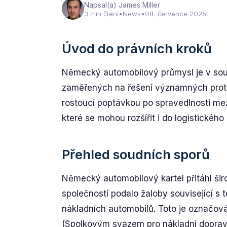
Napsal(a) James Miller
3 min čtení
•
News
•
08. července 2025
Úvod do právních kroků
Německý automobilový průmysl je v sou
zaměřených na řešení významných protiso
rostoucí poptávkou po spravedlnosti me
které se mohou rozšířit i do logistickéh
Přehled soudních sporů
Německý automobilový kartel přitáhl šir
společností podalo žaloby související s
nákladních automobilů. Toto je označován
(Spolkovým svazem pro nákladní dopravu, 