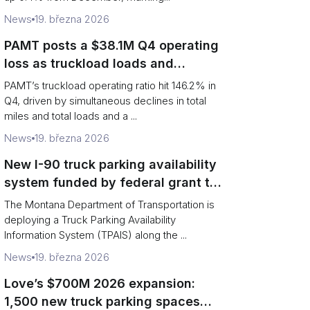
News
19. března 2026
PAMT posts a $38.1M Q4 operating
loss as truckload loads and
revenue per truck decline
PAMT’s truckload operating ratio hit 146.2% in
Q4, driven by simultaneous declines in total
miles and total loads and a ...
News
19. března 2026
New I-90 truck parking availability
system funded by federal grant to
aid Montana drivers
The Montana Department of Transportation is
deploying a Truck Parking Availability
Information System (TPAIS) along the ...
News
19. března 2026
Love’s $700M 2026 expansion:
1,500 new truck parking spaces