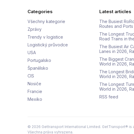
Categories
Latest articles
Všechny kategorie
The Busiest RoRo
Routes and Ports
Zprávy
The Longest Tru
Trendy v logistice
Road Trains in t
Logistický průvodce
The Busiest Air 
Lanes in 2026, 
USA
The Biggest Cran
Portugalsko
World in 2026, 
Španělsko
The Longest Brid
CIS
World in 2026, 
Nosiče
The Longest Tunn
World in 2026, 
Francie
RSS feed
Mexiko
©
2026
Gettransport International Limited. GetTransport® is 
Všechna práva vyhrazena.