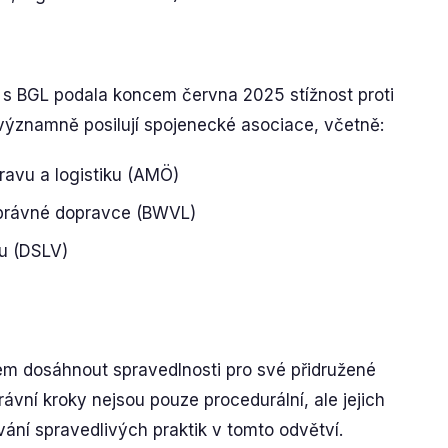
 s BGL podala koncem června 2025 stížnost proti
 významně posilují spojenecké asociace, včetně:
ravu a logistiku (AMÖ)
právné dopravce (BWVL)
ku (DSLV)
em dosáhnout spravedlnosti pro své přidružené
rávní kroky nejsou pouze procedurální, ale jejich
vání spravedlivých praktik v tomto odvětví.