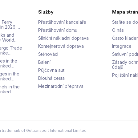
Služby
Mapa strá
 Ferry
Přestěhování kanceláře
Staňte se d
 in 2026,…
Přestěhování domu
O nás
cks and
Silniční nákladní doprava
Často klade
he World…
Kontejnerová doprava
Integrace
Cargo Trade
Ranke…
Stěhováci
Smluvní pod
es in the
Balení
Zásady ochr
Ranked…
údajů
Půjčovna aut
ges in the
Pojištění ná
Dlouhá cesta
Ranked…
Mezinárodní přeprava
els in the
Ranked…
a trademark of Gettransport International Limited.