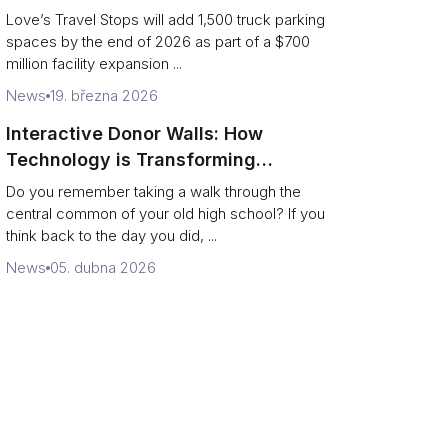
and expanded driver services
Love’s Travel Stops will add 1,500 truck parking
spaces by the end of 2026 as part of a $700
million facility expansion ...
News
19. března 2026
Interactive Donor Walls: How
Technology is Transforming
Campus Philanthropy
Do you remember taking a walk through the
central common of your old high school? If you
think back to the day you did, ...
News
05. dubna 2026