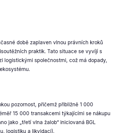
časné době zaplaven vlnou právních kroků
utěžních praktik. Tato situace se vyvíjí s
zi logistickými společnostmi, což má dopady,
o ekosystému.
okou pozornost, přičemž přibližně 1 000
 téměř 15 000 transakcemi týkajícími se nákupu
o jako „třetí vlna žalob“ iniciovaná BGL
logistiku a likvidaci).