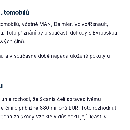
automobilů
tomobilů, včetně MAN, Daimler, Volvo/Renault,
lu. Toto přiznání bylo součástí dohody s Evropskou
svých činů.
inu a v současné době napadá uložené pokuty u
u
unie rozhodl, že Scania čelí spravedlivému
ré činilo přibližně 880 milionů EUR. Toto rozhodnutí
ědná za škody vzniklé v důsledku její účasti v