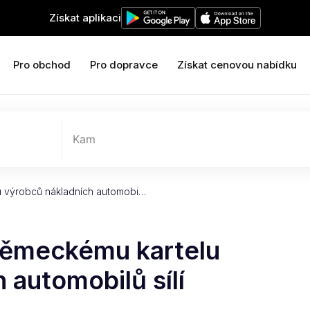
Získat aplikaci
Pro obchod
Pro dopravce
Získat cenovou nabídku
Kam
lu výrobců nákladních automobi…
 německému kartelu
 automobilů sílí