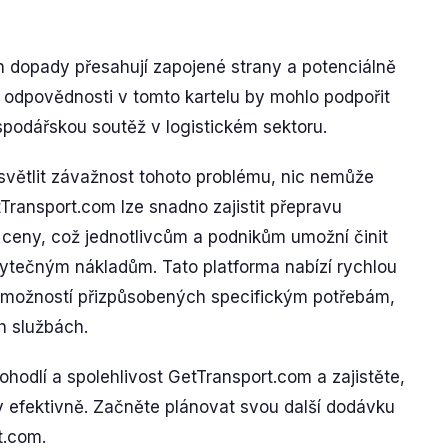
ich dopady přesahují zapojené strany a potenciálně
ní odpovědnosti v tomto kartelu by mohlo podpořit
spodářskou soutěž v logistickém sektoru.
větlit závažnost tohoto problému, nic nemůže
Transport.com lze snadno zajistit přepravu
ceny, což jednotlivcům a podnikům umožní činit
ytečným nákladům. Tato platforma nabízí rychlou
 možností přizpůsobených specifickým potřebám,
h službách.
ohodlí a spolehlivost GetTransport.com a zajistěte,
y efektivně. Začněte plánovat svou další dodávku
t.com.