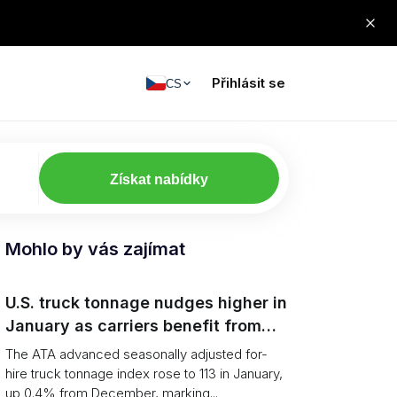
Přihlásit se
CS
Získat nabídky
Mohlo by vás zajímat
U.S. truck tonnage nudges higher in
January as carriers benefit from
tighter capacity
The ATA advanced seasonally adjusted for-
hire truck tonnage index rose to 113 in January,
up 0.4% from December, marking...