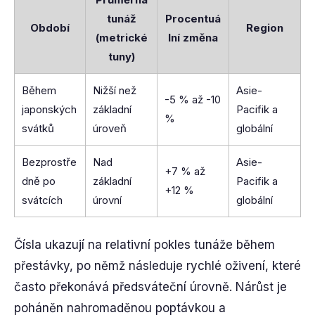
tunáž
Procentuá
Období
Region
(metrické
lní změna
tuny)
Během
Nižší než
Asie-
-5 % až -10
japonských
základní
Pacifik a
%
svátků
úroveň
globální
Bezprostře
Nad
Asie-
+7 % až
dně po
základní
Pacifik a
+12 %
svátcích
úrovní
globální
Čísla ukazují na relativní pokles tunáže během
přestávky, po němž následuje rychlé oživení, které
často překonává předsváteční úrovně. Nárůst je
poháněn nahromaděnou poptávkou a