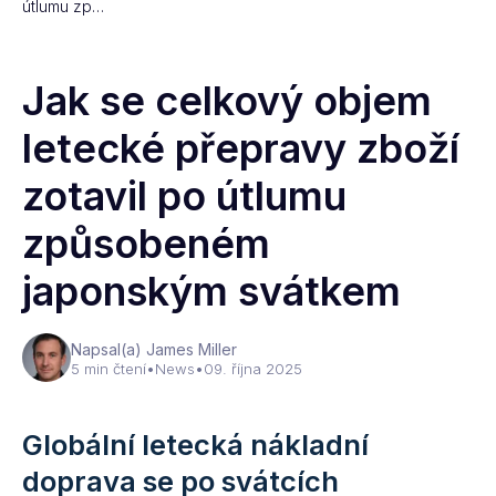
útlumu zp…
Jak se celkový objem
letecké přepravy zboží
zotavil po útlumu
způsobeném
japonským svátkem
Napsal(a) James Miller
5 min čtení
•
News
•
09. října 2025
Globální letecká nákladní
doprava se po svátcích