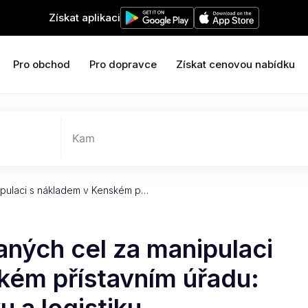
Získat aplikaci
Pro obchod
Pro dopravce
Získat cenovou nabídku
Kam
ipulaci s nákladem v Kenském p…
aných cel za manipulaci
kém přístavním úřadu: