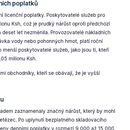
ních poplatků
í licenční poplatky. Poskytovatelé služeb pro
lionu Ksh, což je prudký nárůst oproti předchozí
 deset let nezměnila. Provozovatelé nákladních
odávka vody nebo pohonných hmot, platí roční
 menší poskytovatelé služeb, jako jsou ti, kteří
1,05 milionu Ksh.
i obchodníky, kteří se obávají, že je vyšší
ou
kladem zaznamenaly značný nárůst, který by mohl
řetězec. Po uplynutí bezplatného skladovacího
eny denními poplatky v rozmezí 9 000 až 15 000