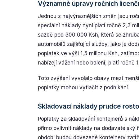
Významné úpravy ročních licenč
Jednou z nejvýraznějších změn jsou ročn
speciální náklady nyní platí ročně 2,3 mi
sazbě pod 300 000 Ksh, která se zhruba
automobilů zajišťující služby, jako je d
poplatek ve výši 1,5 milionu Ksh, zatímco
nabízejí vážení nebo balení, platí ročně 
Toto zvýšení vyvolalo obavy mezi menším
poplatky mohou vytlačit z podnikání.
Skladovací náklady prudce rost
Poplatky za skladování kontejnerů s ná
přímo ovlivnit náklady na dodavatelský 
období budou dovezené kontejnery zatíž