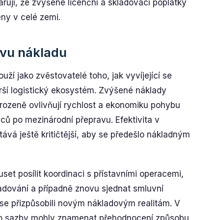
rují, že zvýšené licenční a skladovací poplatky
ny v celé zemi.
ávu nákladu
uží jako zvěstovatelé toho, jak vyvíjející se
širší logistický ekosystém. Zvýšené náklady
rozeně ovlivňují rychlost a ekonomiku pohybu
ců po mezinárodní přepravu. Efektivita v
ává ještě kritičtější, aby se předešlo nákladným
uset posílit koordinaci s přístavními operacemi,
adování a případně znovu sjednat smluvní
se přizpůsobili novým nákladovým realitám. V
yto sazby mohly znamenat přehodnocení způsobu,