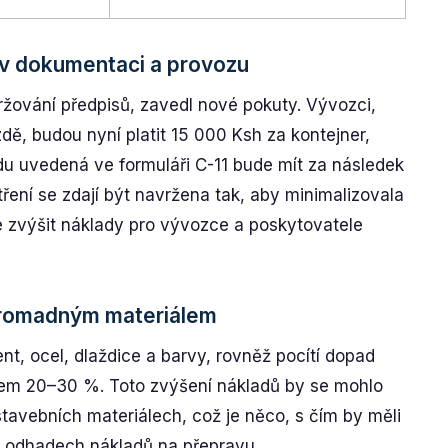
 v dokumentaci a provozu
žování předpisů, zavedl nové pokuty. Vývozci,
dě, budou nyní platit 15 000 Ksh za kontejner,
du uvedená ve formuláři C-11 bude mít za následek
tření se zdají být navržena tak, aby minimalizovala
é zvýšit náklady pro vývozce a poskytovatele
 hromadným materiálem
t, ocel, dlaždice a barvy, rovněž pocítí dopad
dem 20–30 %. Toto zvýšení nákladů by se mohlo
stavebních materiálech, což je něco, s čím by měli
ch odhadech nákladů na přepravu.