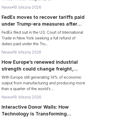
News
19. března 2026
FedEx moves to recover tariffs paid
under Trump-era measures after
Supreme Court decision
FedEx filed suit in the U.S. Court of International
Trade in New York seeking a full refund of
duties paid under the Tru...
News
19. března 2026
How Europe’s renewed industrial
strength could change freight,
ports and supply chains
With Europe still generating 14% of economic
output from manufacturing and producing more
than a quarter of the world’s ...
News
19. března 2026
Interactive Donor Walls: How
Technology is Transforming