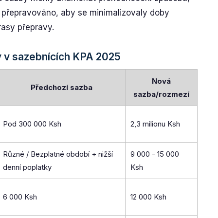
a přepravováno, aby se minimalizovaly doby
rasy přepravy.
y v sazebnících KPA 2025
Nová
Předchozí sazba
sazba/rozmezí
Pod 300 000 Ksh
2,3 milionu Ksh
Různé / Bezplatné období + nižší
9 000 - 15 000
denní poplatky
Ksh
6 000 Ksh
12 000 Ksh