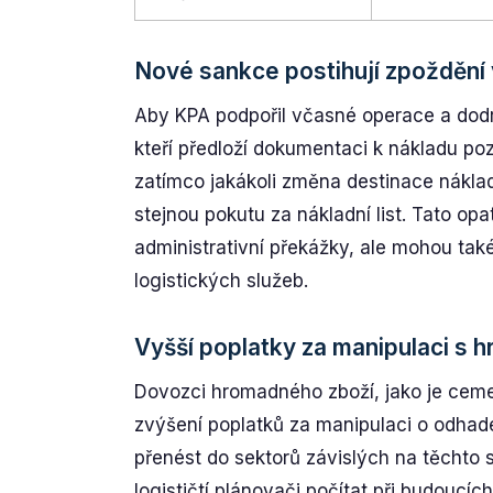
Nové sankce postihují zpoždění
Aby KPA podpořil včasné operace a dodr
kteří předloží dokumentaci k nákladu poz
zatímco jakákoli změna destinace nákla
stejnou pokutu za nákladní list. Tato opa
administrativní překážky, ale mohou tak
logistických služeb.
Vyšší poplatky za manipulaci s
Dovozci hromadného zboží, jako je cemen
zvýšení poplatků za manipulaci o odha
přenést do sektorů závislých na těchto 
logističtí plánovači počítat při budoucí