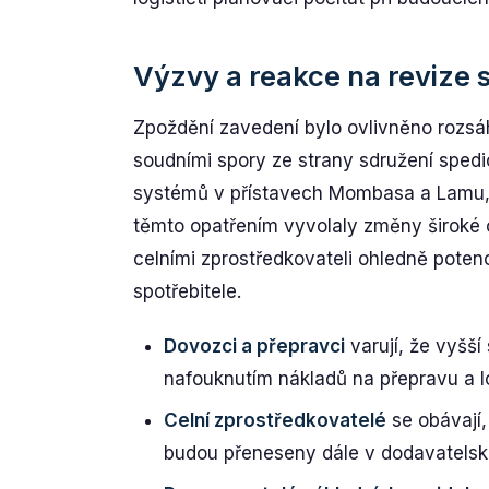
Výzvy a reakce na revize 
Zpoždění zavedení bylo ovlivněno rozsá
soudními spory ze strany sdružení sped
systémů v přístavech Mombasa a Lamu, 
těmto opatřením vyvolaly změny široké 
celními zprostředkovateli ohledně poten
spotřebitele.
Dovozci a přepravci
varují, že vyšší
nafouknutím nákladů na přepravu a lo
Celní zprostředkovatelé
se obávají,
budou přeneseny dále v dodavatelsk