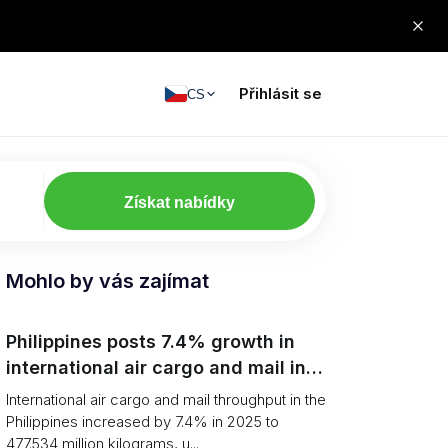
Přihlásit se
CS
Získat nabídky
Mohlo by vás zajímat
Philippines posts 7.4% growth in
international air cargo and mail in
2025: carrier rankings and logistics
International air cargo and mail throughput in the
fallout
Philippines increased by 7.4% in 2025 to
477.534 million kilograms, u...