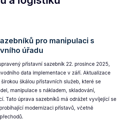
 a logistiku
azebníků pro manipulaci s
vního úřadu
 upravený přístavní sazebník 22. prosince 2025,
ůvodního data implementace v září. Aktualizace
širokou škálou přístavních služeb, které se
idel, manipulace s nákladem, skladování,
cí. Tato úprava sazebníků má odrážet vyvíjející se
robíhající modernizaci přístavů, včetně
 přechodů.