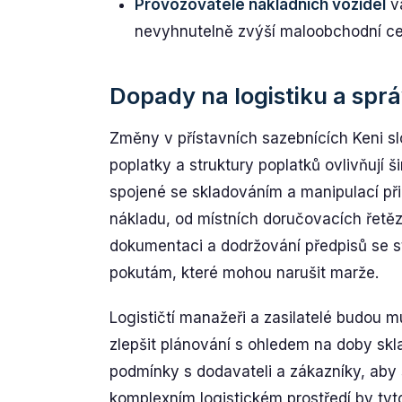
Provozovatelé nákladních vozidel
va
nevyhnutelně zvýší maloobchodní ce
Dopady na logistiku a spr
Změny v přístavních sazebnících Keni slo
poplatky a struktury poplatků ovlivňují 
spojené se skladováním a manipulací při
nákladu, od místních doručovacích řetěz
dokumentaci a dodržování předpisů se st
pokutám, které mohou narušit marže.
Logističtí manažeři a zasilatelé budou m
zlepšit plánování s ohledem na doby skl
podmínky s dodavateli a zákazníky, aby 
komplexním logistickém prostředí by t