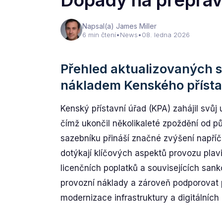
Dopady na přepravu
Napsal(a) James Miller
6 min čtení
•
News
•
08. ledna 2026
Přehled aktualizovaných s
nákladem Kenského přísta
Kenský přístavní úřad (KPA) zahájil svůj
čímž ukončil několikaleté zpoždění od p
sazebníku přináší značné zvýšení napříč 
dotýkají klíčových aspektů provozu plav
licenčních poplatků a souvisejících sank
provozní náklady a zároveň podporovat p
modernizace infrastruktury a digitálních