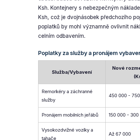
Ksh. Kontejnery s nebezpečným nákladem
Ksh, což je dvojnásobek předchozího po
poplatků by mohl významně ovlivnit nák
celním odbavením.
Poplatky za služby a pronájem vybave
Nové rozme
Služba/Vybavení
(K
Remorkéry a záchranné
450 000 - 75
služby
Pronájem mobilních jeřábů
150 000 - 300
Vysokozdvižné vozíky a
Až 67 000
tahače