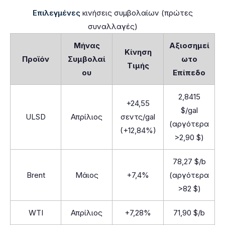
Επιλεγμένες
κινήσεις συμβολαίων (πρώτες
συναλλαγές)
Μήνας
Αξιοσημεί
Κίνηση
Προϊόν
Συμβολαί
ωτο
Τιμής
ου
Επίπεδο
2,8415
+24,55
$/gal
ULSD
Απρίλιος
σεντς/gal
(αργότερα
(+12,84%)
>2,90 $)
78,27 $/b
Brent
Μάιος
+7,4%
(αργότερα
>82 $)
WTI
Απρίλιος
+7,28%
71,90 $/b