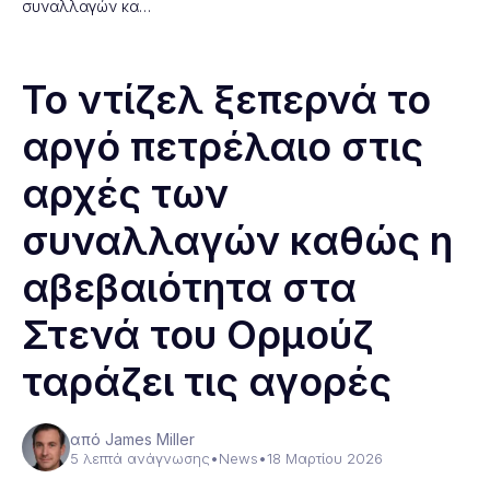
συναλλαγών κα…
Το ντίζελ ξεπερνά το
αργό πετρέλαιο στις
αρχές των
συναλλαγών καθώς η
αβεβαιότητα στα
Στενά του Ορμούζ
ταράζει τις αγορές
από James Miller
5 λεπτά ανάγνωσης
•
News
•
18 Μαρτίου 2026