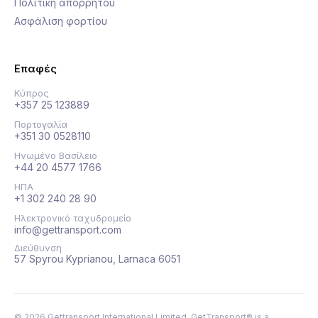
Πολιτική απορρήτου
Ασφάλιση φορτίου
Επαφές
Κύπρος
+357 25 123889
Πορτογαλία
+351 30 0528110
Ηνωμένο Βασίλειο
+44 20 4577 1766
ΗΠΑ
+1 302 240 28 90
Ηλεκτρονικό ταχυδρομείο
info@gettransport.com
Διεύθυνση
57 Spyrou Kyprianou, Larnaca 6051
©
2026
Gettransport International Limited. GetTransport® is a