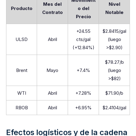
Movimient
Mes del
Nivel
Producto
o del
Contrato
Notable
Precio
+24.55
$2.8415/gal
ULSD
Abril
cts/gal
(luego
(+12.84%)
>$2.90)
$78.27/b
Brent
Mayo
+7.4%
(luego
>$82)
WTI
Abril
+7.28%
$71.90/b
RBOB
Abril
+6.95%
$2.4104/gal
Efectos logísticos y de la cadena