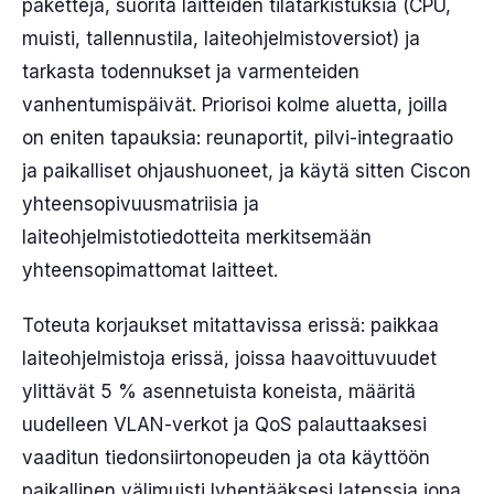
paketteja, suorita laitteiden tilatarkistuksia (CPU,
muisti, tallennustila, laiteohjelmistoversiot) ja
tarkasta todennukset ja varmenteiden
vanhentumispäivät. Priorisoi kolme aluetta, joilla
on eniten tapauksia: reunaportit, pilvi-integraatio
ja paikalliset ohjaushuoneet, ja käytä sitten Ciscon
yhteensopivuusmatriisia ja
laiteohjelmistotiedotteita merkitsemään
yhteensopimattomat laitteet.
Toteuta korjaukset mitattavissa erissä: paikkaa
laiteohjelmistoja erissä, joissa haavoittuvuudet
ylittävät 5 % asennetuista koneista, määritä
uudelleen VLAN-verkot ja QoS palauttaaksesi
vaaditun tiedonsiirtonopeuden ja ota käyttöön
paikallinen välimuisti lyhentääksesi latenssia jopa