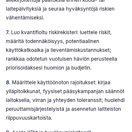
allekirjoitettuja päätöksiä ennen koodi- tai
laitepäivityksiä ja seuraa hyväksyntöjä riskien
vähentämiseksi.
7.
Luo kvantifioitu riskirekisteri: luettele riskit,
määritä todennäköisyys, potentiaalinen
käyttökatkoaika ja lieventämiskustannukset;
rankkaa odotetun vuotuisen häviön perusteella
priorisoidaksesi huomion ja budjetin.
8.
Määrittele käyttöönoton rajoitukset: kirjaa
ylläpitoikkunat, fyysiset pääsykampanjan säännöt
laitoksella, virran ja yhteyden toleranssit; huolehdi
peruuttamisjärjestelyistä ja asennetun laitteiston
riippuvuuskartoista.