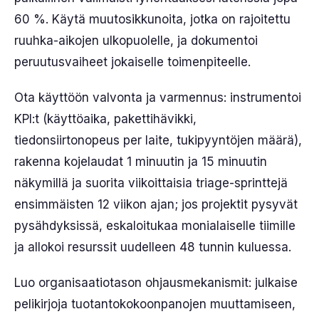
60 %. Käytä muutosikkunoita, jotka on rajoitettu
ruuhka-aikojen ulkopuolelle, ja dokumentoi
peruutusvaiheet jokaiselle toimenpiteelle.
Ota käyttöön valvonta ja varmennus: instrumentoi
KPI:t (käyttöaika, pakettihävikki,
tiedonsiirtonopeus per laite, tukipyyntöjen määrä),
rakenna kojelaudat 1 minuutin ja 15 minuutin
näkymillä ja suorita viikoittaisia triage-sprinttejä
ensimmäisten 12 viikon ajan; jos projektit pysyvät
pysähdyksissä, eskaloitukaa monialaiselle tiimille
ja allokoi resurssit uudelleen 48 tunnin kuluessa.
Luo organisaatiotason ohjausmekanismit: julkaise
pelikirjoja tuotantokokoonpanojen muuttamiseen,