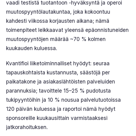
vaadi testistä tuotantoon -hyväksyntä ja operoi
muutospyyntölautakuntaa, joka kokoontuu
kahdesti viikossa korjausten aikana; nämä
toimenpiteet leikkaavat yleensä epäonnistuneiden
muutospyyntöjen määrää ~70 % kolmen
kuukauden kuluessa.
Kvantifioi liiketoiminnalliset hyödyt: seuraa
tapauskohtaista kustannusta, säästöjä per
paikatakone ja asiakaslähtöisten palveluiden
parannuksia; tavoittele 15–25 % pudotusta
tukipyyntöihin ja 10 % nousua palvelutuotoissa
120 päivän kuluessa ja raportoi nämä hyödyt
sponsoreille kuukausittain varmistaaksesi
jatkorahoituksen.