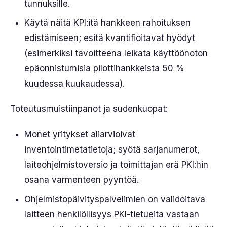
tunnuksille.
Käytä näitä KPI:itä hankkeen rahoituksen
edistämiseen; esitä kvantifioitavat hyödyt
(esimerkiksi tavoitteena leikata käyttöönoton
epäonnistumisia pilottihankkeista 50 %
kuudessa kuukaudessa).
Toteutusmuistiinpanot ja sudenkuopat:
Monet yritykset aliarvioivat
inventointimetatietoja; syötä sarjanumerot,
laiteohjelmistoversio ja toimittajan erä PKI:hin
osana varmenteen pyyntöä.
Ohjelmistopäivityspalvelimien on validoitava
laitteen henkilöllisyys PKI-tietueita vastaan