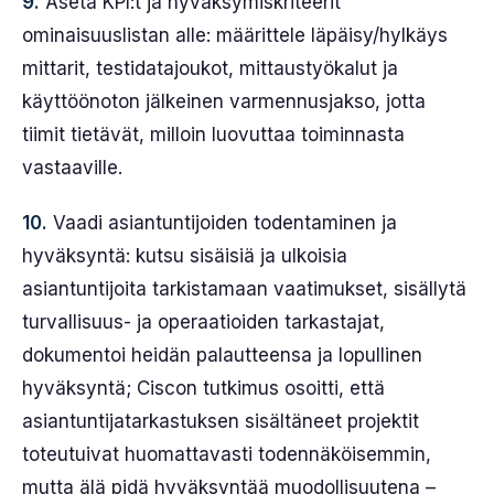
9.
Aseta KPI:t ja hyväksymiskriteerit
ominaisuuslistan alle: määrittele läpäisy/hylkäys
mittarit, testidatajoukot, mittaustyökalut ja
käyttöönoton jälkeinen varmennusjakso, jotta
tiimit tietävät, milloin luovuttaa toiminnasta
vastaaville.
10.
Vaadi asiantuntijoiden todentaminen ja
hyväksyntä: kutsu sisäisiä ja ulkoisia
asiantuntijoita tarkistamaan vaatimukset, sisällytä
turvallisuus- ja operaatioiden tarkastajat,
dokumentoi heidän palautteensa ja lopullinen
hyväksyntä; Ciscon tutkimus osoitti, että
asiantuntijatarkastuksen sisältäneet projektit
toteutuivat huomattavasti todennäköisemmin,
mutta älä pidä hyväksyntää muodollisuutena –