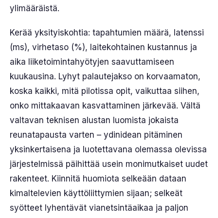
ylimääräistä.
Kerää yksityiskohtia: tapahtumien määrä, latenssi
(ms), virhetaso (%), laitekohtainen kustannus ja
aika liiketoimintahyötyjen saavuttamiseen
kuukausina. Lyhyt palautejakso on korvaamaton,
koska kaikki, mitä pilotissa opit, vaikuttaa siihen,
onko mittakaavan kasvattaminen järkevää. Vältä
valtavan teknisen alustan luomista jokaista
reunatapausta varten – ydinidean pitäminen
yksinkertaisena ja luotettavana olemassa olevissa
järjestelmissä päihittää usein monimutkaiset uudet
rakenteet. Kiinnitä huomiota selkeään dataan
kimaltelevien käyttöliittymien sijaan; selkeät
syötteet lyhentävät vianetsintäaikaa ja paljon