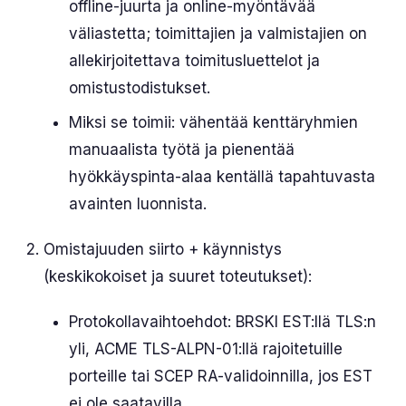
offline-juurta ja online-myöntävää
väliastetta; toimittajien ja valmistajien on
allekirjoitettava toimitusluettelot ja
omistustodistukset.
Miksi se toimii: vähentää kenttäryhmien
manuaalista työtä ja pienentää
hyökkäyspinta-alaa kentällä tapahtuvasta
avainten luonnista.
Omistajuuden siirto + käynnistys
(keskikokoiset ja suuret toteutukset):
Protokollavaihtoehdot: BRSKI EST:llä TLS:n
yli, ACME TLS-ALPN-01:llä rajoitetuille
porteille tai SCEP RA-validoinnilla, jos EST
ei ole saatavilla.