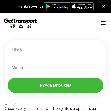
Hanki sovellus
Mistä
Minne
Pyydä tarjouksia
Home
/
Cisco-kysely – Lähes 75 % IoT-projekteista epäonnistuu –