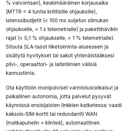
% valvontaan), keskimääräinen korjausaika
(MTTR < 4 tuntia kriittisille ohjauksille),
latenssibudjetit (< 100 ms suljetun silmukan
ohjaukselle, < 1 s telemetrialle) ja pakettihävikin
rajat (< 0,1 % ohjaukselle, < 1 % telemetrialle).
Sitouta SLA-tasot liiketoiminta-alueeseen ja
sisällytä hyvitykset tai sakot yhtenäistääksesi
pilvi-, operaattori- ja laitetiimien välisiä
kannustimia.
Ota käyttöön monipolviset varmistusratkaisut ja
paikallinen autonomia, jotta palvelut pysyvät
käynnissä ensisijaisten linkkien katketessa: vaadi
kaksois-SIM-kortti tai redundantti WAN
(matkapuhelin + kiinteä), automaattinen