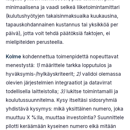
minimaalisena ja vaadi selkeä liiketoimintamittari
(kulutushyötyjen takaisinmaksuaika kuukausina,
tapauskohdannainen kustannus tai yksikköä per
päivä), jotta voit tehdä päätöksiä faktojen, ei
mielipiteiden perusteella.
Kolme
kohdennettua toimenpidettä nopeuttavat
menestystä:
1)
määrittele tarkka lopputulos ja
hyväksymis-/hylkäyskriteerit;
2)
validoi olemassa
olevien järjestelmien integraatiot ja datavirrat
todellisella laitteistolla;
3)
lukitse toimintamalli ja
koulutussuunnitelma. Kysy itseltäsi sidosryhmiä
yhdistävä kysymys: mikä yksittäinen numero, joka
muuttuu X %:lla, muuttaa investointia? Suunnittele
pilotti keräämään kyseinen numero eikä mitään