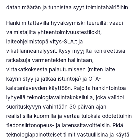
datan määrän ja tunnistaa syyt toimintahäiriöihin.
Hanki mitattavilla hyväksymiskriteereillä: vaadi
valmistajilta yhteentoimivuustestilokit,
laiteohjelmistopäivitys-SLA:t ja
vikatilanneanalyysit. Kysy myyjiltä konkreettisia
ratkaisuja varmenteiden hallintaan,
virtakatkoksesta palautumiseen (miten laite
käynnistyy ja jatkaa istuntoja) ja OTA-
kaistanleveyden käyttöön. Rajoita hankintointoa
lyhyellä teknologiavalintakokeilulla, joka validoi
suorituskyvyn vähintään 30 päivän ajan
realistisilla kuormilla ja vertaa tuloksia odotettuihin
tiedonsiirtonopeus- ja latenssitavoitteisiin. Pidä
teknologiapainotteiset tiimit vastuullisina ja käytä