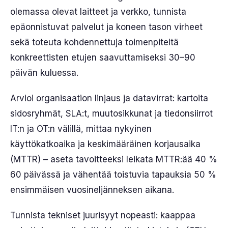
olemassa olevat laitteet ja verkko, tunnista
epäonnistuvat palvelut ja koneen tason virheet
sekä toteuta kohdennettuja toimenpiteitä
konkreettisten etujen saavuttamiseksi 30–90
päivän kuluessa.
Arvioi organisaation linjaus ja datavirrat: kartoita
sidosryhmät, SLA:t, muutosikkunat ja tiedonsiirrot
IT:n ja OT:n välillä, mittaa nykyinen
käyttökatkoaika ja keskimääräinen korjausaika
(MTTR) – aseta tavoitteeksi leikata MTTR:ää 40 %
60 päivässä ja vähentää toistuvia tapauksia 50 %
ensimmäisen vuosineljänneksen aikana.
Tunnista tekniset juurisyyt nopeasti: kaappaa