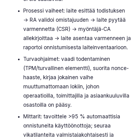
Prosessi vaiheet: laite esittää todistuksen
→ RA validoi omistajuuden → laite pyytää
varmennetta (CSR) → myöntäjä-CA
allekirjoittaa → laite asentaa varmenneen ja
raportoi onnistumisesta laiteinventaarioon.
Turvaohjaimet: vaadi todentaminen
(TPM/turvallinen elementti), suorita nonce-
haaste, kirjaa jokainen vaihe
muuttumattomaan lokiin, johon
operaatioilla, toimittajilla ja asiaankuuluvilla
osastoilla on pääsy.
Mittarit: tavoittele >95 % automaattisia
onnistuneita käyttöönottoja; seuraa
vikatilanteita valmistajakohtaisesti ja