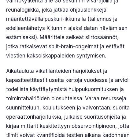
vaihtokytkentä alle 30 sekunnin vika-ajoilla ja
reunalogiikka, joka jatkaa ohjauslenkkejä
määritettävällä puskuri-ikkunalla (tallennus ja
edelleenlähetys X tunnin ajaksi datan häviämisen
estämiseksi). Määrittele selkeät siirtosäännöt,
jotka ratkaisevat split-brain-ongelmat ja estävät
viestien kaksoiskappaleiden syntymisen.
Aikatauluta vikatilanteiden harjoitukset ja
kapasiteettitestit useita kertoja vuodessa ja arvioi
todellista käyttäytymistä huippukuormituksen ja
toimintahäiriöiden olosuhteissa. Varaa resursseja
suunnitteluun, koulutukseen ja valvontaan: suorita
operaattoriharjoituksia, julkaise suoritusohjeita ja
kirjaa mittarit keskitettyyn observointipinoon, jotta
tiimit voivat kvantifioida testien aikana kadonneen