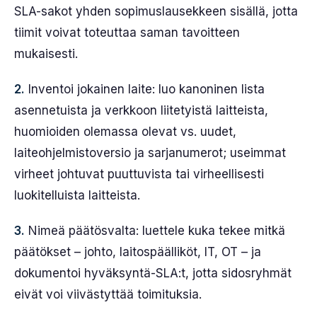
SLA-sakot yhden sopimuslausekkeen sisällä, jotta
tiimit voivat toteuttaa saman tavoitteen
mukaisesti.
2.
Inventoi jokainen laite: luo kanoninen lista
asennetuista ja verkkoon liitetyistä laitteista,
huomioiden olemassa olevat vs. uudet,
laiteohjelmistoversio ja sarjanumerot; useimmat
virheet johtuvat puuttuvista tai virheellisesti
luokitelluista laitteista.
3.
Nimeä päätösvalta: luettele kuka tekee mitkä
päätökset – johto, laitospäälliköt, IT, OT – ja
dokumentoi hyväksyntä-SLA:t, jotta sidosryhmät
eivät voi viivästyttää toimituksia.