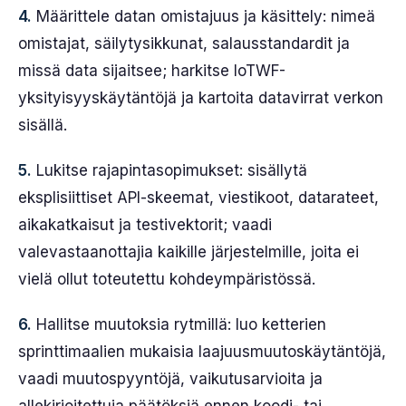
4.
Määrittele datan omistajuus ja käsittely: nimeä
omistajat, säilytysikkunat, salausstandardit ja
missä data sijaitsee; harkitse IoTWF-
yksityisyyskäytäntöjä ja kartoita datavirrat verkon
sisällä.
5.
Lukitse rajapintasopimukset: sisällytä
eksplisiittiset API-skeemat, viestikoot, datarateet,
aikakatkaisut ja testivektorit; vaadi
valevastaanottajia kaikille järjestelmille, joita ei
vielä ollut toteutettu kohdeympäristössä.
6.
Hallitse muutoksia rytmillä: luo ketterien
sprinttimaalien mukaisia laajuusmuutoskäytäntöjä,
vaadi muutospyyntöjä, vaikutusarvioita ja