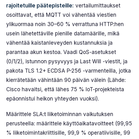
rajoitetuille päätepisteille:
vertailumittaukset
osoittavat, että MQTT voi vähentää viestien
ylikuormaa noin 30–60 % verrattuna HTTP:hen
usein lähetettäville pienille datamäärille, mikä
vähentää kaistanleveyden kustannuksia ja
parantaa akun kestoa. Vaadi QoS-asetukset
(0/1/2), istunnon pysyvyys ja Last Will -viestit, ja
pakota TLS 1.2+ ECDSA P-256 -varmenteilla, jotka
kierrätetään vähintään 90 päivän välein (Lähde:
Cisco havaitsi, että lähes 75 % IoT-projekteista
epäonnistui heikon yhteyden vuoksi).
Määrittele SLA:t liiketoiminnan vaikutuksen
perusteella: määrittele käyttöaikatavoitteet (99,95
% liiketoimintakriittisille, 99,9 % operatiivisille, 99