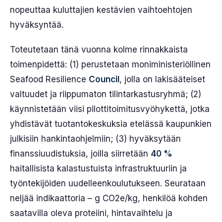
nopeuttaa kuluttajien kestävien vaihtoehtojen
hyväksyntää.
Toteutetaan tänä vuonna kolme rinnakkaista
toimenpidettä: (1) perustetaan moniministeriöllinen
Seafood Resilience
Council
, jolla on lakisääteiset
valtuudet ja riippumaton tilintarkastusryhmä; (2)
käynnistetään viisi pilottitoimitusvyöhykettä, jotka
yhdistävät tuotantokeskuksia etelässä kaupunkien
julkisiin hankintaohjelmiin; (3) hyväksytään
finanssiuudistuksia, joilla siirretään
40 %
haitallisista kalastustuista infrastruktuuriin ja
työntekijöiden uudelleenkoulutukseen. Seurataan
neljää indikaattoria – g CO2e/kg, henkilöä kohden
saatavilla oleva proteiini, hintavaihtelu ja