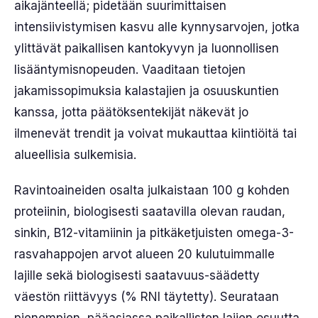
aikajänteellä; pidetään suurimittaisen
intensiivistymisen kasvu alle kynnysarvojen, jotka
ylittävät paikallisen kantokyvyn ja luonnollisen
lisääntymisnopeuden. Vaaditaan tietojen
jakamissopimuksia kalastajien ja osuuskuntien
kanssa, jotta päätöksentekijät näkevät jo
ilmenevät trendit ja voivat mukauttaa kiintiöitä tai
alueellisia sulkemisia.
Ravintoaineiden osalta julkaistaan 100 g kohden
proteiinin, biologisesti saatavilla olevan raudan,
sinkin, B12-vitamiinin ja pitkäketjuisten omega-3-
rasvahappojen arvot alueen 20 kulutuimmalle
lajille sekä biologisesti saatavuus-säädetty
väestön riittävyys (% RNI täytetty). Seurataan