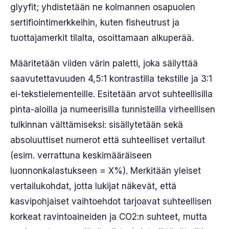
glyyfit; yhdistetään ne kolmannen osapuolen
sertifiointimerkkeihin, kuten fisheutrust ja
tuottajamerkit tilalta, osoittamaan alkuperää.
Määritetään viiden värin paletti, joka säilyttää
saavutettavuuden 4,5:1 kontrastilla tekstille ja 3:1
ei-tekstielementeille. Esitetään arvot suhteellisilla
pinta-aloilla ja numeerisilla tunnisteilla virheellisen
tulkinnan välttämiseksi: sisällytetään sekä
absoluuttiset numerot että suhteelliset vertailut
(esim. verrattuna keskimääräiseen
luonnonkalastukseen = X%). Merkitään yleiset
vertailukohdat, jotta lukijat näkevät, että
kasvipohjaiset vaihtoehdot tarjoavat suhteellisen
korkeat ravintoaineiden ja CO2:n suhteet, mutta