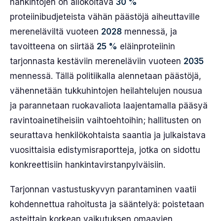
hankintojen on allokoitava
30 %
proteiinibudjeteista vähän päästöjä aiheuttaville
mereneläviltä vuoteen
2028
mennessä, ja
tavoitteena on siirtää
25 %
eläinproteiinin
tarjonnasta kestäviin mereneläviin vuoteen
2035
mennessä. Tällä politiikalla alennetaan päästöjä,
vähennetään tukkuhintojen heilahtelujen nousua
ja parannetaan ruokavaliota laajentamalla pääsyä
ravintoainetiheisiin vaihtoehtoihin; hallitusten on
seurattava henkilökohtaista saantia ja julkaistava
vuosittaisia edistymisraportteja, jotka on sidottu
konkreettisiin hankintavirstanpylväisiin.
Tarjonnan vastustuskyvyn parantaminen vaatii
kohdennettua rahoitusta ja sääntelyä: poistetaan
asteittain korkean vaikutuksen omaavien