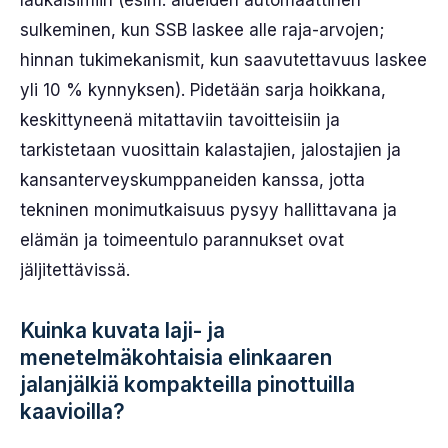
laukaisimiin (esim. alueiden automaattinen
sulkeminen, kun SSB laskee alle raja-arvojen;
hinnan tukimekanismit, kun saavutettavuus laskee
yli 10 % kynnyksen). Pidetään sarja hoikkana,
keskittyneenä mitattaviin tavoitteisiin ja
tarkistetaan vuosittain kalastajien, jalostajien ja
kansanterveyskumppaneiden kanssa, jotta
tekninen monimutkaisuus pysyy hallittavana ja
elämän ja toimeentulo parannukset ovat
jäljitettävissä.
Kuinka kuvata laji- ja
menetelmäkohtaisia elinkaaren
jalanjälkiä kompakteilla pinottuilla
kaavioilla?