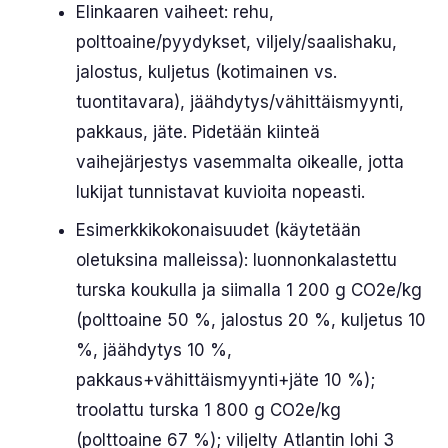
Elinkaaren vaiheet: rehu,
polttoaine/pyydykset, viljely/saalishaku,
jalostus, kuljetus (kotimainen vs.
tuontitavara), jäähdytys/vähittäismyynti,
pakkaus, jäte. Pidetään kiinteä
vaihejärjestys vasemmalta oikealle, jotta
lukijat tunnistavat kuvioita nopeasti.
Esimerkkikokonaisuudet (käytetään
oletuksina malleissa): luonnonkalastettu
turska koukulla ja siimalla 1 200 g CO2e/kg
(polttoaine 50 %, jalostus 20 %, kuljetus 10
%, jäähdytys 10 %,
pakkaus+vähittäismyynti+jäte 10 %);
troolattu turska 1 800 g CO2e/kg
(polttoaine 67 %); viljelty Atlantin lohi 3