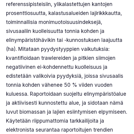
referenssipisteisiin, ylikalastettujen kantojen
prosenttiosuutta, kalastusalueiden lajirikkkautta,
toiminnallisia monimuotoisuusindeksejä,
sivusaaliin kuolleisuutta tonnia kohden ja
elinympäristöhävikin tai -kunnostuksen laajuutta
(ha). Mitataan pyydystyyppien vaikutuksia:
kvantifioidaan trawlereiden ja pitkien siimojen
negatiivinen ei-kohdennettu kuolleisuus ja
edistetään valikoivia pyydyksiä, joissa sivusaalis
tonnia kohden vähenee 50 % viiden vuoden
kuluessa. Raportoidaan suojeltu elinympäristöalue
ja aktiivisesti kunnostettu alue, ja sidotaan nämä
luvut biomassan ja lajien esiintymisen elpymiseen.
Käytetään riippumattomia tarkkailijoita ja
elektronista seurantaa raportoitujen trendien