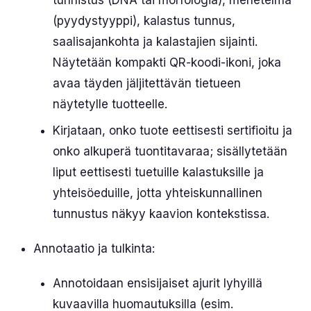
tunnistus (DNA tai morfologia), menetelmä
(pyydystyyppi), kalastus tunnus,
saalisajankohta ja kalastajien sijainti.
Näytetään kompakti QR-koodi-ikoni, joka
avaa täyden jäljitettävän tietueen
näytetylle tuotteelle.
Kirjataan, onko tuote eettisesti sertifioitu ja
onko alkuperä tuontitavaraa; sisällytetään
liput eettisesti tuetuille kalastuksille ja
yhteisöeduille, jotta yhteiskunnallinen
tunnustus näkyy kaavion kontekstissa.
Annotaatio ja tulkinta:
Annotoidaan ensisijaiset ajurit lyhyillä
kuvaavilla huomautuksilla (esim.