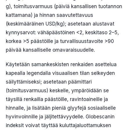
g), toimitusvarmuus (päiviä kansallisen tuotannon
kattamana) ja hinnan saavutettavuus
(keskimääräinen USD/kg); asetetaan alustavat
kynnysarvot: vähäpäästöinen <2, keskitaso 2–5,
korkea >5 päästöille ja turvallisuustavoite >90
päivää kansalliselle omavaraisuudelle.
Käytetään samankeskisten renkaiden asettelua
kapealla legendalla visuaalisen tilan selkeyden
säilyttämiseksi; asetetaan päämittari
(toimitusvarmuus) keskelle, ympäröidään se
täysillä renkailla päästöille, ravintoaineille ja
hinnalle, ja lisätään pieniä glyyfejä sosiaaliselle
hyvinvoinnille ja jäljitettävyydelle. Globescanin
indeksit voivat täyttää kuluttajaluottamuksen