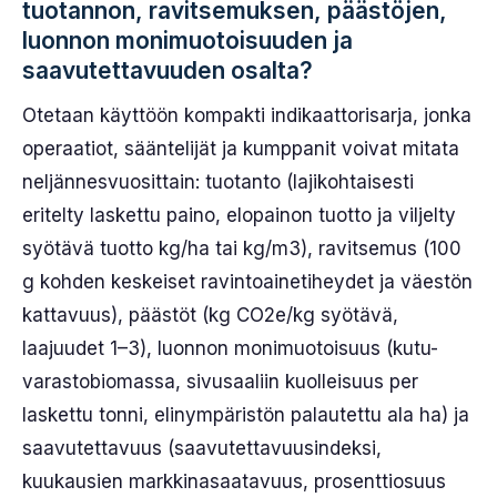
tuotannon, ravitsemuksen, päästöjen,
luonnon monimuotoisuuden ja
saavutettavuuden osalta?
Otetaan käyttöön kompakti indikaattorisarja, jonka
operaatiot, sääntelijät ja kumppanit voivat mitata
neljännesvuosittain: tuotanto (lajikohtaisesti
eritelty laskettu paino, elopainon tuotto ja viljelty
syötävä tuotto kg/ha tai kg/m3), ravitsemus (100
g kohden keskeiset ravintoainetiheydet ja väestön
kattavuus), päästöt (kg CO2e/kg syötävä,
laajuudet 1–3), luonnon monimuotoisuus (kutu-
varastobiomassa, sivusaaliin kuolleisuus per
laskettu tonni, elinympäristön palautettu ala ha) ja
saavutettavuus (saavutettavuusindeksi,
kuukausien markkinasaatavuus, prosenttiosuus