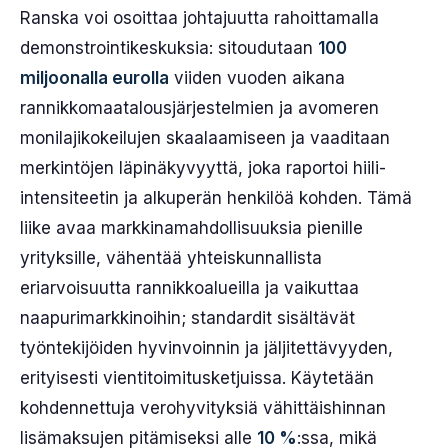
Ranska voi osoittaa johtajuutta rahoittamalla
demonstrointikeskuksia: sitoudutaan
100
miljoonalla eurolla
viiden vuoden aikana
rannikkomaatalousjärjestelmien ja avomeren
monilajikokeilujen skaalaamiseen ja vaaditaan
merkintöjen läpinäkyvyyttä, joka raportoi hiili-
intensiteetin ja alkuperän henkilöä kohden. Tämä
liike avaa markkinamahdollisuuksia pienille
yrityksille, vähentää yhteiskunnallista
eriarvoisuutta rannikkoalueilla ja vaikuttaa
naapurimarkkinoihin; standardit sisältävät
työntekijöiden hyvinvoinnin ja jäljitettävyyden,
erityisesti vientitoimitusketjuissa. Käytetään
kohdennettuja verohyvityksiä vähittäishinnan
lisämaksujen pitämiseksi alle
10 %
:ssa, mikä