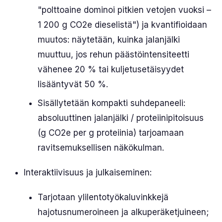
"polttoaine dominoi pitkien vetojen vuoksi –
1 200 g CO2e dieselistä") ja kvantifioidaan
muutos: näytetään, kuinka jalanjälki
muuttuu, jos rehun päästöintensiteetti
vähenee 20 % tai kuljetusetäisyydet
lisääntyvät 50 %.
Sisällytetään kompakti suhdepaneeli:
absoluuttinen jalanjälki / proteiinipitoisuus
(g CO2e per g proteiinia) tarjoamaan
ravitsemuksellisen näkökulman.
Interaktiivisuus ja julkaiseminen:
Tarjotaan ylilentotyökaluvinkkejä
hajotusnumeroineen ja alkuperäketjuineen;