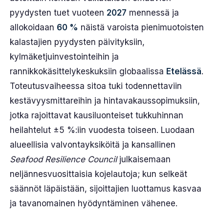
pyydysten tuet vuoteen
2027
mennessä ja
allokoidaan
60 %
näistä varoista pienimuotoisten
kalastajien pyydysten päivityksiin,
kylmäketjuinvestointeihin ja
rannikkokäsittelykeskuksiin globaalissa
Etelässä
.
Toteutusvaiheessa sitoa tuki todennettaviin
kestävyysmittareihin ja hintavakaussopimuksiin,
jotka rajoittavat kausiluonteiset tukkuhinnan
heilahtelut ±5 %:iin vuodesta toiseen. Luodaan
alueellisia valvontayksiköitä ja kansallinen
Seafood Resilience Council
julkaisemaan
neljännesvuosittaisia kojelautoja; kun selkeät
säännöt läpäistään, sijoittajien luottamus kasvaa
ja tavanomainen hyödyntäminen vähenee.