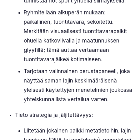
tunnistaa hot spotit yhdellä silmäyksellä.
Ryhmitellään alkuperän mukaan:
paikallinen, tuontitavara, sekoitettu.
Merkitään visuaalisesti tuontitavarapalkit
ohuella katkoviivalla ja maatunnuksen
glyyfillä; tämä auttaa vertaamaan
tuontitavarajälkeä kotimaiseen.
Tarjotaan valinnainen perustapaneeli, joka
näyttää saman lajin keskimääräisenä
yleisesti käytettyjen menetelmien joukossa
yhteiskunnallista vertailua varten.
Tieto strategia ja jäljitettävyys:
Liitetään jokainen palkki metatietoihin: lajin