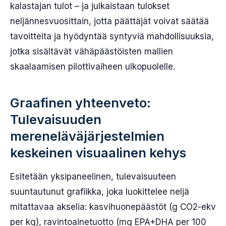
kalastajan tulot – ja julkaistaan tulokset
neljännesvuosittain, jotta päättäjät voivat säätää
tavoitteita ja hyödyntää syntyviä mahdollisuuksia,
jotka sisältävät vähäpäästöisten mallien
skaalaamisen pilottivaiheen ulkopuolelle.
Graafinen yhteenveto:
Tulevaisuuden
mereneläväjärjestelmien
keskeinen visuaalinen kehys
Esitetään yksipaneelinen, tulevaisuuteen
suuntautunut grafiikka, joka luokittelee neljä
mitattavaa akselia: kasvihuonepäästöt (g CO2-ekv
per kg), ravintoainetuotto (mg EPA+DHA per 100