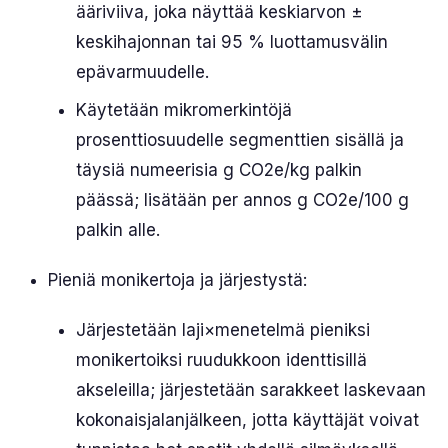
ääriviiva, joka näyttää keskiarvon ±
keskihajonnan tai 95 % luottamusvälin
epävarmuudelle.
Käytetään mikromerkintöjä
prosenttiosuudelle segmenttien sisällä ja
täysiä numeerisia g CO2e/kg palkin
päässä; lisätään per annos g CO2e/100 g
palkin alle.
Pieniä monikertoja ja järjestystä:
Järjestetään laji×menetelmä pieniksi
monikertoiksi ruudukkoon identtisillä
akseleilla; järjestetään sarakkeet laskevaan
kokonaisjalanjälkeen, jotta käyttäjät voivat