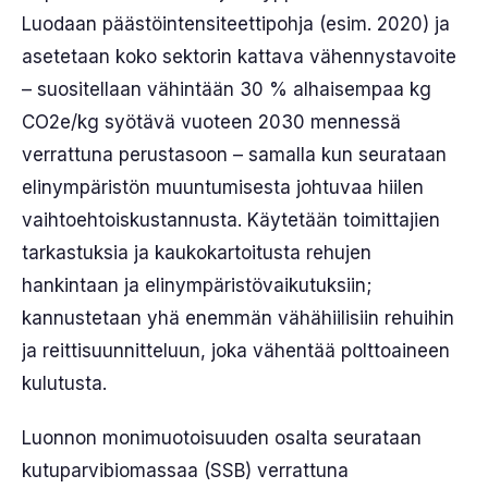
Luodaan päästöintensiteettipohja (esim. 2020) ja
asetetaan koko sektorin kattava vähennystavoite
– suositellaan vähintään 30 % alhaisempaa kg
CO2e/kg syötävä vuoteen 2030 mennessä
verrattuna perustasoon – samalla kun seurataan
elinympäristön muuntumisesta johtuvaa hiilen
vaihtoehtoiskustannusta. Käytetään toimittajien
tarkastuksia ja kaukokartoitusta rehujen
hankintaan ja elinympäristövaikutuksiin;
kannustetaan yhä enemmän vähähiilisiin rehuihin
ja reittisuunnitteluun, joka vähentää polttoaineen
kulutusta.
Luonnon monimuotoisuuden osalta seurataan
kutuparvibiomassaa (SSB) verrattuna