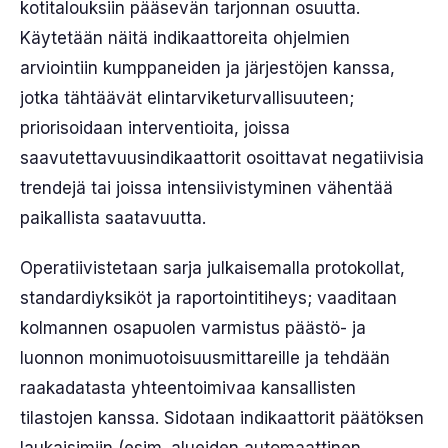
kotitalouksiin pääsevän tarjonnan osuutta.
Käytetään näitä indikaattoreita ohjelmien
arviointiin kumppaneiden ja järjestöjen kanssa,
jotka tähtäävät elintarviketurvallisuuteen;
priorisoidaan interventioita, joissa
saavutettavuusindikaattorit osoittavat negatiivisia
trendejä tai joissa intensiivistyminen vähentää
paikallista saatavuutta.
Operatiivistetaan sarja julkaisemalla protokollat,
standardiyksiköt ja raportointitiheys; vaaditaan
kolmannen osapuolen varmistus päästö- ja
luonnon monimuotoisuusmittareille ja tehdään
raakadatasta yhteentoimivaa kansallisten
tilastojen kanssa. Sidotaan indikaattorit päätöksen