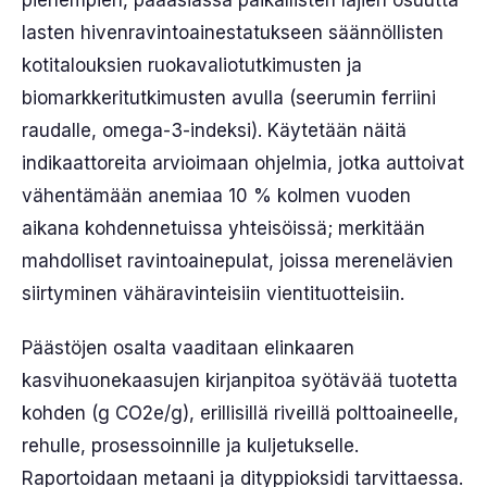
pienempien, pääasiassa paikallisten lajien osuutta
lasten hivenravintoainestatukseen säännöllisten
kotitalouksien ruokavaliotutkimusten ja
biomarkkeritutkimusten avulla (seerumin ferriini
raudalle, omega-3-indeksi). Käytetään näitä
indikaattoreita arvioimaan ohjelmia, jotka auttoivat
vähentämään anemiaa 10 % kolmen vuoden
aikana kohdennetuissa yhteisöissä; merkitään
mahdolliset ravintoainepulat, joissa merenelävien
siirtyminen vähäravinteisiin vientituotteisiin.
Päästöjen osalta vaaditaan elinkaaren
kasvihuonekaasujen kirjanpitoa syötävää tuotetta
kohden (g CO2e/g), erillisillä riveillä polttoaineelle,
rehulle, prosessoinnille ja kuljetukselle.
Raportoidaan metaani ja dityppioksidi tarvittaessa.