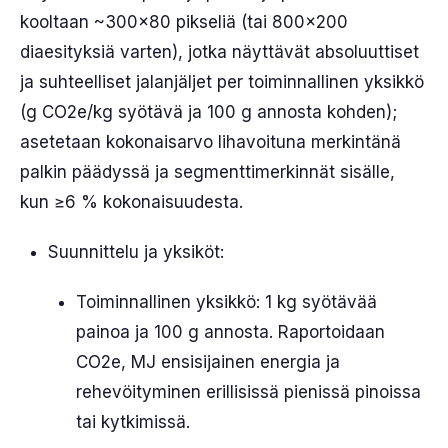
kooltaan ~300×80 pikseliä (tai 800×200
diaesityksiä varten), jotka näyttävät absoluuttiset
ja suhteelliset jalanjäljet per toiminnallinen yksikkö
(g CO2e/kg syötävä ja 100 g annosta kohden);
asetetaan kokonaisarvo lihavoituna merkintänä
palkin päädyssä ja segmenttimerkinnät sisälle,
kun ≥6 % kokonaisuudesta.
Suunnittelu ja yksiköt:
Toiminnallinen yksikkö: 1 kg syötävää
painoa ja 100 g annosta. Raportoidaan
CO2e, MJ ensisijainen energia ja
rehevöityminen erillisissä pienissä pinoissa
tai kytkimissä.