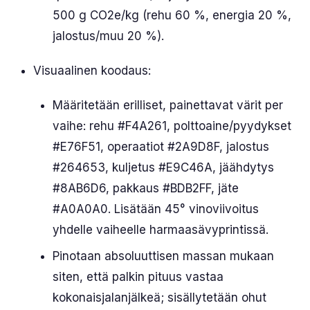
500 g CO2e/kg (rehu 60 %, energia 20 %,
jalostus/muu 20 %).
Visuaalinen koodaus:
Määritetään erilliset, painettavat värit per
vaihe: rehu #F4A261, polttoaine/pyydykset
#E76F51, operaatiot #2A9D8F, jalostus
#264653, kuljetus #E9C46A, jäähdytys
#8AB6D6, pakkaus #BDB2FF, jäte
#A0A0A0. Lisätään 45° vinoviivoitus
yhdelle vaiheelle harmaasävyprintissä.
Pinotaan absoluuttisen massan mukaan
siten, että palkin pituus vastaa
kokonaisjalanjälkeä; sisällytetään ohut