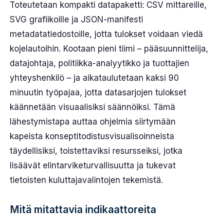
Toteutetaan kompakti datapaketti: CSV mittareille,
SVG grafiikoille ja JSON-manifesti
metadatatiedostoille, jotta tulokset voidaan viedä
kojelautoihin. Kootaan pieni tiimi – pääsuunnittelija,
datajohtaja, politiikka-analyytikko ja tuottajien
yhteyshenkilö – ja aikataulutetaan kaksi 90
minuutin työpajaa, jotta datasarjojen tulokset
käännetään visuaalisiksi säännöiksi. Tämä
lähestymistapa auttaa ohjelmia siirtymään
kapeista konseptitodistusvisualisoinneista
täydellisiksi, toistettaviksi resursseiksi, jotka
lisäävät elintarviketurvallisuutta ja tukevat
tietoisten kuluttajavalintojen tekemistä.
Mitä mitattavia indikaattoreita