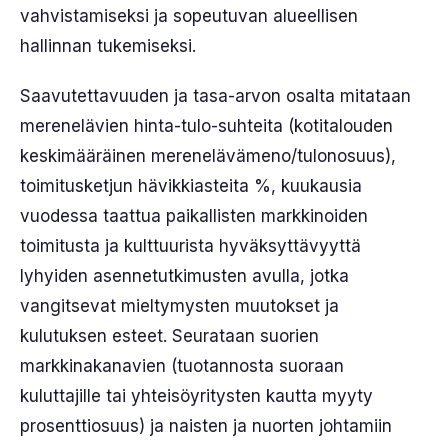
vahvistamiseksi ja sopeutuvan alueellisen
hallinnan tukemiseksi.
Saavutettavuuden ja tasa-arvon osalta mitataan
merenelävien hinta-tulo-suhteita (kotitalouden
keskimääräinen merenelävämeno/tulonosuus),
toimitusketjun hävikkiasteita %, kuukausia
vuodessa taattua paikallisten markkinoiden
toimitusta ja kulttuurista hyväksyttävyyttä
lyhyiden asennetutkimusten avulla, jotka
vangitsevat mieltymysten muutokset ja
kulutuksen esteet. Seurataan suorien
markkinakanavien (tuotannosta suoraan
kuluttajille tai yhteisöyritysten kautta myyty
prosenttiosuus) ja naisten ja nuorten johtamiin