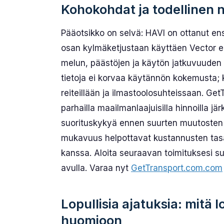
Kohokohdat ja todellinen
Pääotsikko on selvä: HAVI on ottanut 
osan kylmäketjustaan käyttäen Vector eCo
melun, päästöjen ja käytön jatkuvuuden o
tietoja ei korvaa käytännön kokemusta; ka
reiteillään ja ilmasto­olosuhteissaan. Get
parhailla maailmanlaajuisilla hinnoilla jär
suorituskykyä ennen suurten muutosten 
mukavuus helpottavat kustannusten tas
kanssa. Aloita seuraavan toimituksesi su
avulla. Varaa nyt
GetTransport.com.com
Lopullisia ajatuksia: mitä lo
huomioon