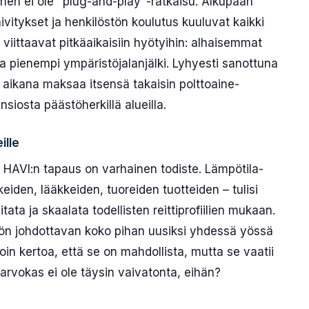
inen ei ole "plug-and-play"-ratkaisu. Alkupään
vitykset ja henkilöstön koulutus kuuluvat kaikki
t viittaavat pitkä­aikaisiin hyötyihin: alhaisemmat
 pienempi ympäristö­jalanjälki. Lyhyesti sanottuna
 aikana maksaa itsensä takaisin poltto­aine­
siosta päästö­herkillä alueilla.
ille
öille HAVI:n tapaus on varhainen todiste. Lämpötila­
ikkeiden, lääkkeiden, tuoreiden tuotteiden – tulisi
itata ja skaalata todellisten reittiprofiilien mukaan.
ikön johdottavan koko pihan uusiksi yhdessä yössä
in kertoa, että se on mahdollista, mutta se vaatii
 arvokas ei ole täysin vaivatonta, eihän?