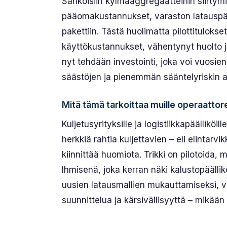
Sähköisiin kylmä­aggregaatteihin siirtym
pääoma­kustannukset, varaston lataus­päi
pakettiin. Tästä huolimatta pilottitulokse
käyttökustannukset, vähentynyt huolto ja
nyt tehdään investointi, joka voi vuosien
säästöjen ja pienemmän sääntely­riskin an
Mitä tämä tarkoittaa muille operaattore
Kuljetus­yrityksille ja logistiikka­päällik
herkkiä rahtia kuljet­tavien – eli elintarv
kiinnittää huomiota. Trikki on pilotoida, m
Ihmisenä, joka kerran näki kalusto­pääll
uusien lataus­mallien mukauttamiseksi, vo
suunnittelua ja kärsivällisyyttä – mikään