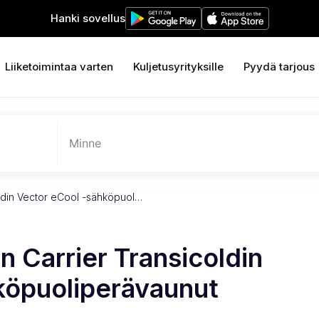
Hanki sovellus
Liiketoimintaa varten
Kuljetusyrityksille
Pyydä tarjous
Minne
oldin Vector eCool -sähköpuol…
n Carrier Transicoldin
köpuoliperävaunut