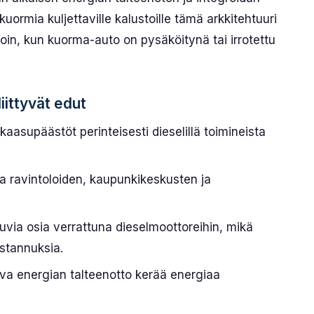
uormia kuljettaville kalustoille tämä arkkitehtuuri
loin, kun kuorma-auto on pysäköitynä tai irrotettu
iittyvät edut
aasupäästöt perinteisesti dieselillä toimineista
ta ravintoloiden, kaupunkikeskusten ja
via osia verrattuna dieselmoottoreihin, mikä
stannuksia.
va energian talteenotto kerää energiaa