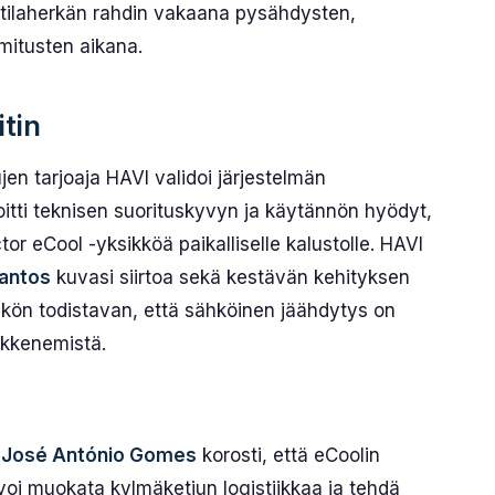
tila­herkän rahdin vakaana pysähdysten,
imitusten aikana.
itin
ujen tarjoaja HAVI validoi järjestelmän
soitti teknisen suorituskyvyn ja käytännön hyödyt,
or eCool -yksikköä paikalliselle kalustolle. HAVI
Santos
kuvasi siirtoa sekä kestävän kehityksen
sikön todistavan, että sähköinen jäähdytys on
ikkenemistä.
a
José António Gomes
korosti, että eCoolin
voi muokata kylmäketjun logistiikkaa ja tehdä