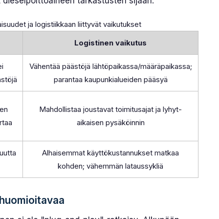
diesel­polttoaineen tarkastusten sijaan.
uudet ja logistiikkaan liittyvät vaikutukset
Logistinen vaikutus
i
Vähentää päästöjä lähtö­paikassa/määrä­paikassa;
ästöjä
parantaa kaupunki­alueiden pääsyä
ten
Mahdollistaa joustavat toimitus­ajat ja lyhyt­
rtaa
aikaisen pysäköinnin
uutta
Alhaisemmat käyttökustannukset matkaa
kohden; vähemmän lataussykliä
 huomioitavaa