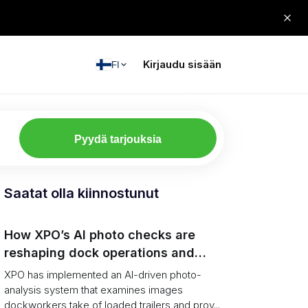
Kirjaudu sisään
FI
Pyydä tarjouksia
Saatat olla kiinnostunut
How XPO’s AI photo checks are
reshaping dock operations and
service response
XPO has implemented an AI-driven photo-
analysis system that examines images
dockworkers take of loaded trailers and prov...