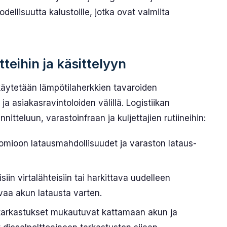
ellisuutta kalustoille, jotka ovat valmiita
teihin ja käsittelyyn
käytetään lämpötila­herkkien tavaroiden
ja asiakas­ravintoloiden välillä. Logistiikan
tteluun, varasto­infraan ja kuljettajien rutiineihin:
uomioon lataus­mahdollisuudet ja varaston lataus­
iin virtalähteisiin tai harkittava uudelleen
uvaa akun latausta varten.
kkotarkastukset mukautuvat kattamaan akun ja