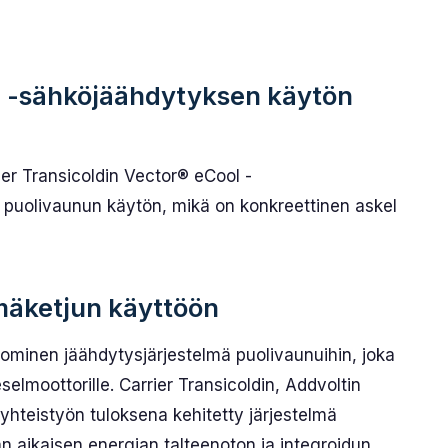
ol -sähköjäähdytyksen käytön
er Transicoldin Vector® eCool -
 puoli­vaunun käytön, mikä on konkreettinen askel
mäketjun käyttöön
ominen jäähdytysjärjestelmä puoli­vaunuihin, joka
selmoottorille. Carrier Transicoldin, Addvoltin
 yhteistyön tuloksena kehitetty järjestelmä
 aikaisen energian talteenoton ja integroidun