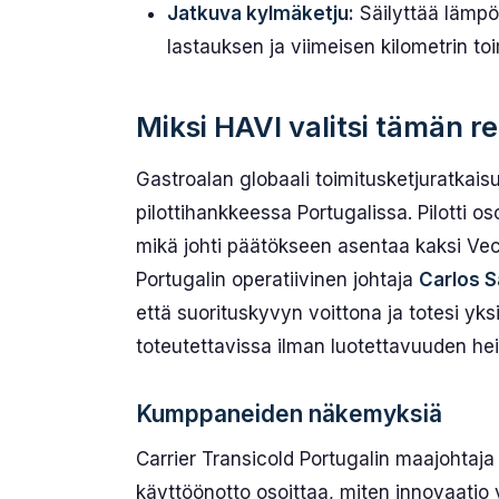
Jatkuva kylmäketju:
Säilyttää lämpö
lastauksen ja viimeisen kilometrin to
Miksi HAVI valitsi tämän re
Gastro­alan globaali toimitus­ketjuratkais
pilottihankkeessa Portugalissa. Pilotti o
mikä johti päätökseen asentaa kaksi Vect
Portugalin operatiivinen johtaja
Carlos 
että suorituskyvyn voittona ja totesi yk
toteutettavissa ilman luotettavuuden he
Kumppaneiden näkemyksiä
Carrier Transicold Portugalin maajohtaj
käyttöönotto osoittaa, miten innovaatio 