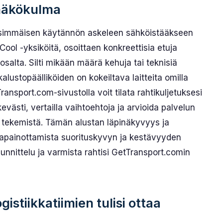
 näkökulma
ensimmäisen käytännön askeleen sähköistääkseen
ol -yksiköitä, osoittaen konkreettisia etuja
salta. Silti mikään määrä kehuja tai teknisiä
lusto­päälliköiden on kokeiltava laitteita omilla
Transport.com-sivustolla voit tilata rahtikuljetuksesi
kevästi, vertailla vaihtoehtoja ja arvioida palvelun
tekemistä. Tämän alustan läpinäkyvyys ja
apainottamista suorituskyvyn ja kestävyyden
unnittelu ja varmista rahtisi GetTransport.comin
gistiikkatiimien tulisi ottaa