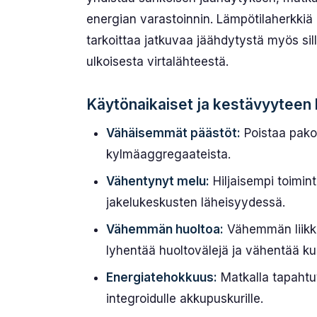
energian varastoinnin. Lämpötila­herkkiä k
tarkoittaa jatkuvaa jäähdytystä myös sil
ulkoisesta virtalähteestä.
Käytönaikaiset ja kestävyyteen l
Vähäisemmät päästöt:
Poistaa pakok
kylmäaggregaateista.
Vähentynyt melu:
Hiljaisempi toimin
jakelukeskusten läheisyydessä.
Vähemmän huoltoa:
Vähemmän liikku
lyhentää huoltovälejä ja vähentää ku
Energiatehokkuus:
Matkalla tapahtu
integroidulle akku­puskurille.