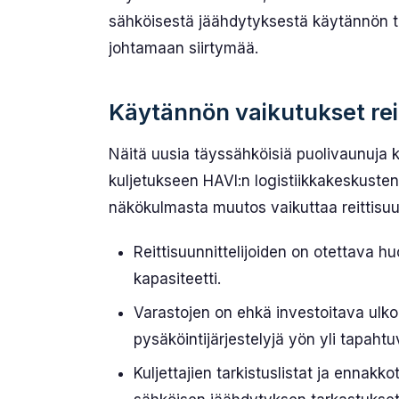
sähköisestä jäähdytyksestä käytännön tod
johtamaan siirtymää.
Käytännön vaikutukset reit
Näitä uusia täyssähköisiä puoli­vaunuja 
kuljetukseen HAVI:n logistiikka­keskusten 
näkökulmasta muutos vaikuttaa reittisuunni
Reittisuunnittelijoiden on otettava h
kapasiteetti.
Varastojen on ehkä investoitava ulkois
pysäköinti­järjestelyjä yön yli tapaht
Kuljettajien tarkistuslistat ja enna