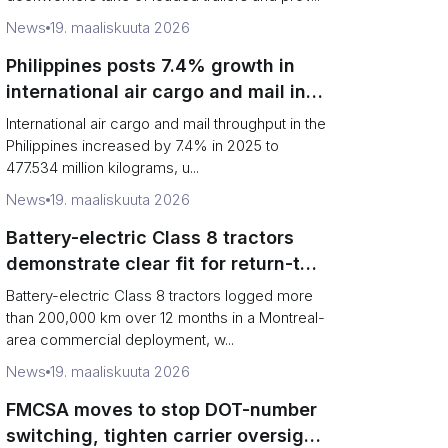
News
19. maaliskuuta 2026
Philippines posts 7.4% growth in
international air cargo and mail in
2025: carrier rankings and logistics
International air cargo and mail throughput in the
fallout
Philippines increased by 7.4% in 2025 to
477.534 million kilograms, u...
News
19. maaliskuuta 2026
Battery-electric Class 8 tractors
demonstrate clear fit for return-to-
base grocery distribution in Canada
Battery-electric Class 8 tractors logged more
than 200,000 km over 12 months in a Montreal-
area commercial deployment, w...
News
19. maaliskuuta 2026
FMCSA moves to stop DOT-number
switching, tighten carrier oversight