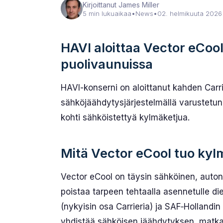
Kirjoittanut James Miller
5 min lukuaikaa
•
News
•
02. helmikuuta 2026
HAVI aloittaa Vector eCo
puoli­vaunuissa
HAVI-konserni on aloittanut kahden Carri
sähköjäähdytysjärjestelmällä varustetun
kohti sähköistettyä kylmäketjua.
Mitä Vector eCool tuo kyl
Vector eCool on täysin sähköinen, auton
poistaa tarpeen tehtaalla asennetulle die
(nykyisin osa Carrieria) ja SAF‑Hollandin
yhdistää sähköisen jäähdytyksen, matkan