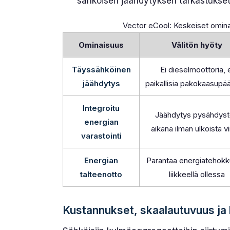
sähköisen jäähdytyksen tarkastukset 
Vector eCool: Keskeiset ominais
Ominaisuus
Välitön hyöty
Täyssähköinen
Ei dieselmoottoria, e
jäähdytys
paikallisia pakokaasupä
Integroitu
Jäähdytys pysähdys
energian
aikana ilman ulkoista vi
varastointi
Energian
Parantaa energiatehokk
talteenotto
liikkeellä ollessa
Kustannukset, skaalautuvuus ja