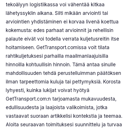
tekoälyyn logistiikassa voi vähentää kitkaa
lähetyssyklin aikana. Silti mikään arviointi tai
arviointien yhdistäminen ei korvaa livenä koettua
kokemusta: edes parhaat arvioinnit ja rehellisin
palaute eivät voi todella verrata kuljetusreitin itse
hoitamiseen. GetTransport.comissa voit tilata
rahtikuljetuksesi parhailla maailmanlaajuisilla
hinnoilla kohtuullisin hinnoin. Tämä antaa sinulle
mahdollisuuden tehdä perustelluimman päätöksen
ilman tarpeettomia kuluja tai pettymyksiä. Korosta
lyhyesti, kuinka lukijat voivat hyötyä
GetTransport.com:n tarjoamasta mukavuudesta,
edullisuudesta ja laajoista valikoimista, jotka
vastaavat suoraan artikkelisi kontekstia ja teemaa.
Aloita seuraavan toimituksesi suunnittelu ja turvaa