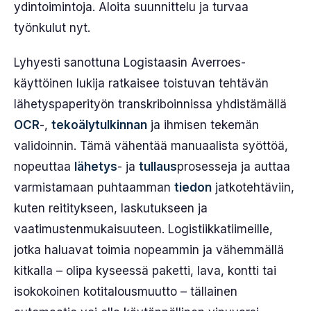
ydintoimintoja. Aloita suunnittelu ja turvaa
työnkulut nyt.
Lyhyesti sanottuna Logistaasin Averroes-
käyttöinen lukija ratkaisee toistuvan tehtävän
lähetyspaperityön transkriboinnissa yhdistämällä
OCR
-,
tekoälytulkinnan
ja ihmisen tekemän
validoinnin. Tämä vähentää manuaalista syöttöä,
nopeuttaa
lähetys
- ja
tullaus
prosesseja ja auttaa
varmistamaan puhtaamman
tiedon
jatkotehtäviin,
kuten reititykseen, laskutukseen ja
vaatimustenmukaisuuteen. Logistiikkatiimeille,
jotka haluavat toimia nopeammin ja vähemmällä
kitkalla – olipa kyseessä paketti, lava, kontti tai
isokokoinen kotitalousmuutto – tällainen