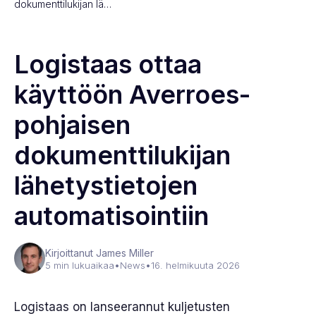
dokumenttilukijan lä…
Logistaas ottaa
käyttöön Averroes-
pohjaisen
dokumenttilukijan
lähetystietojen
automatisointiin
Kirjoittanut James Miller
5 min lukuaikaa
•
News
•
16. helmikuuta 2026
Logistaas on lanseerannut kuljetusten