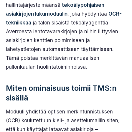
hallintajärjestelmäänsä
tekoälypohjaisen
asiakirjojen lukumoduulin
, joka hyödyntää
OCR-
tekniikkaa
ja talon sisäistä tekoälyagenttia
Averroesta lentotavarakirjojen ja niihin liittyvien
asiakirjojen kenttien poimimiseen ja
lähetystietojen automaattiseen täyttämiseen.
Tämä poistaa merkittävän manuaalisen
pullonkaulan huolintatoiminnoissa.
Miten ominaisuus toimii TMS:n
sisällä
Moduuli yhdistää optisen merkintunnistuksen
(OCR) koulutettuun kieli- ja asettelumalliin siten,
että kun käyttäjät lataavat asiakirjoja –