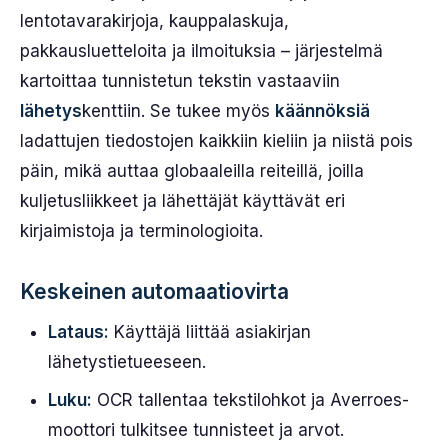
lentotavarakirjoja, kauppalaskuja,
pakkausluetteloita ja ilmoituksia – järjestelmä
kartoittaa tunnistetun tekstin vastaaviin
lähetys
kenttiin. Se tukee myös
käännöksiä
ladattujen tiedostojen kaikkiin kieliin ja niistä pois
päin, mikä auttaa globaaleilla reiteillä, joilla
kuljetusliikkeet ja lähettäjät käyttävät eri
kirjaimistoja ja terminologioita.
Keskeinen automaatiovirta
Lataus:
Käyttäjä liittää asiakirjan
lähetystietueeseen.
Luku:
OCR tallentaa tekstilohkot ja Averroes-
moottori tulkitsee tunnisteet ja arvot.