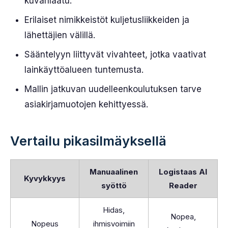
kuvanlaatu.
Erilaiset nimikkeistöt kuljetusliikkeiden ja
lähettäjien välillä.
Sääntelyyn liittyvät vivahteet, jotka vaativat
lainkäyttöalueen tuntemusta.
Mallin jatkuvan uudelleenkoulutuksen tarve
asiakirjamuotojen kehittyessä.
Vertailu pikasilmäyksellä
Manuaalinen
Logistaas AI
Kyvykkyys
syöttö
Reader
Hidas,
Nopea,
Nopeus
ihmisvoimiin