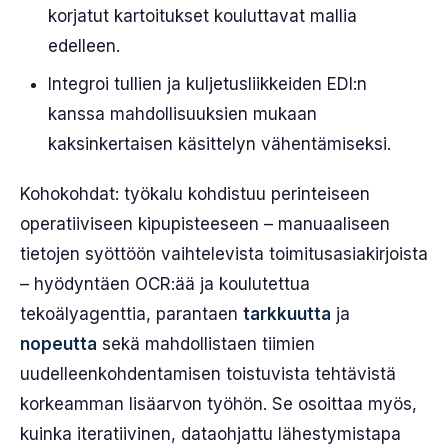
korjatut kartoitukset kouluttavat mallia
edelleen.
Integroi tullien ja kuljetusliikkeiden EDI:n
kanssa mahdollisuuksien mukaan
kaksinkertaisen käsittelyn vähentämiseksi.
Kohokohdat: työkalu kohdistuu perinteiseen
operatiiviseen kipupisteeseen – manuaaliseen
tietojen syöttöön vaihtelevista toimitusasiakirjoista
– hyödyntäen OCR:ää ja koulutettua
tekoälyagenttia, parantaen
tarkkuutta
ja
nopeutta
sekä mahdollistaen tiimien
uudelleenkohdentamisen toistuvista tehtävistä
korkeamman lisäarvon työhön. Se osoittaa myös,
kuinka iteratiivinen, dataohjattu lähestymistapa