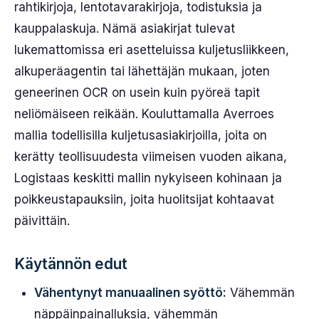
rahtikirjoja, lentotavarakirjoja, todistuksia ja
kauppalaskuja. Nämä asiakirjat tulevat
lukemattomissa eri asetteluissa kuljetusliikkeen,
alkuperäagentin tai lähettäjän mukaan, joten
geneerinen OCR on usein kuin pyöreä tapit
neliömäiseen reikään. Kouluttamalla Averroes
mallia todellisilla kuljetusasiakirjoilla, joita on
kerätty teollisuudesta viimeisen vuoden aikana,
Logistaas keskitti mallin nykyiseen kohinaan ja
poikkeustapauksiin, joita huolitsijat kohtaavat
päivittäin.
Käytännön edut
Vähentynyt manuaalinen syöttö:
Vähemmän
näppäinpainalluksia, vähemmän