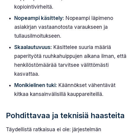
kopiointivirheitä.
Nopeampi käsittely:
Nopeampi läpimeno
asiakirjan vastaanotosta varaukseen ja
tullausilmoitukseen.
Skaalautuvuus:
Käsittelee suuria määriä
paperityötä ruuhkahuippujen aikana ilman, että
henkilöstömäärää tarvitsee välittömästi
kasvattaa.
Monikielinen tuki:
Käännökset vähentävät
kitkaa kansainvälisillä kauppareiteillä.
Pohdittavaa ja teknisiä haasteita
Täydellistä ratkaisua ei ole: järjestelmän