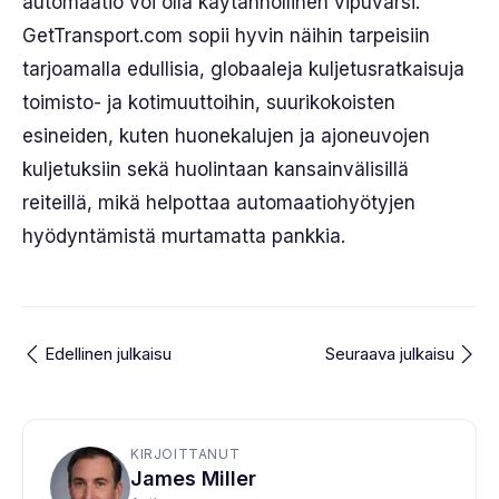
automaatio voi olla käytännöllinen vipuvarsi.
GetTransport.com sopii hyvin näihin tarpeisiin
tarjoamalla edullisia, globaaleja kuljetusratkaisuja
toimisto- ja kotimuuttoihin, suurikokoisten
esineiden, kuten huonekalujen ja ajoneuvojen
kuljetuksiin sekä huolintaan kansainvälisillä
reiteillä, mikä helpottaa automaatiohyötyjen
hyödyntämistä murtamatta pankkia.
Edellinen julkaisu
Seuraava julkaisu
KIRJOITTANUT
James Miller