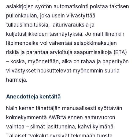
asiakirjojen syötön automatisointi poistaa taktisen
pullonkaulan, joka usein viivästyttää
tullausilmoituksia, laiturivarauksia ja
kuljetusliikkeiden täsmäytyksiä. Jo maltillinenkin
läpimenoaika voi vähentää seisokkimaksujen
riskiä ja parantaa arvioituja saapumisaikoja (ETA)
– koska, myönnetään, aika on rahaa ja paperityön
viivästykset houkuttelevat myöhemmin suuria
harmeja.
Anecdotteja kentältä
Näin kerran lähettäjän manuaalisesti syöttävän
kolmekymmentä AWB:tä ennen aamuvuoron
vaihtoa – silmät lasittuneina, kahvi kylmänä.
Tällaiset työkalut pyrkivät tekemään tuosta