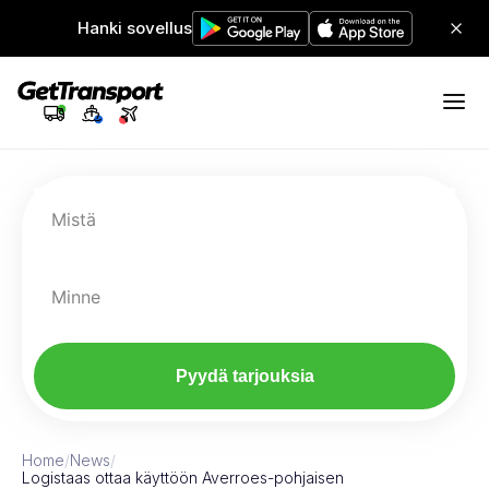
Hanki sovellus
Mistä
Minne
Pyydä tarjouksia
Home
/
News
/
Logistaas ottaa käyttöön Averroes-pohjaisen