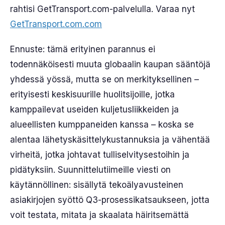
rahtisi GetTransport.com-palvelulla. Varaa nyt
GetTransport.com.com
Ennuste: tämä erityinen parannus ei
todennäköisesti muuta globaalin kaupan sääntöjä
yhdessä yössä, mutta se on merkityksellinen –
erityisesti keskisuurille huolitsijoille, jotka
kamppailevat useiden kuljetusliikkeiden ja
alueellisten kumppaneiden kanssa – koska se
alentaa lähetyskäsittelykustannuksia ja vähentää
virheitä, jotka johtavat tulliselvitysestoihin ja
pidätyksiin. Suunnittelutiimeille viesti on
käytännöllinen: sisällytä tekoälyavusteinen
asiakirjojen syöttö Q3-prosessikatsaukseen, jotta
voit testata, mitata ja skaalata häiritsemättä