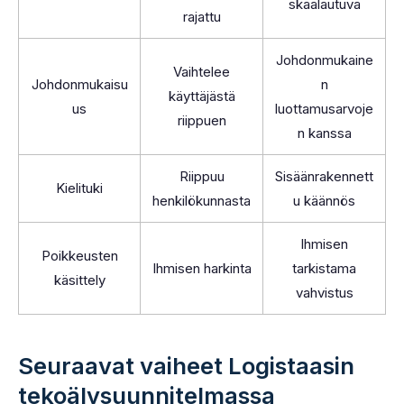
skaalautuva
rajattu
Johdonmukaine
Vaihtelee
Johdonmukaisu
n
käyttäjästä
us
luottamusarvoje
riippuen
n kanssa
Riippuu
Sisäänrakennett
Kielituki
henkilökunnasta
u käännös
Ihmisen
Poikkeusten
Ihmisen harkinta
tarkistama
käsittely
vahvistus
Seuraavat vaiheet Logistaasin
tekoälysuunnitelmassa