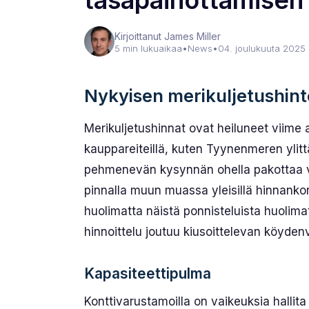
tasapainottamisen
Kirjoittanut James Miller
5 min lukuaikaa
•
News
•
04. joulukuuta 2025
Nykyisen merikuljetushin
Merikuljetushinnat ovat heiluneet viime ai
kauppareiteillä, kuten Tyynenmeren ylittäv
pehmenevän kysynnän ohella pakottaa 
pinnalla muun muassa yleisillä hinnankorotu
huolimatta näistä ponnisteluista huolim
hinnoittelu joutuu kiusoittelevan köyden
Kapasiteettipulma
Konttivarustamoilla on vaikeuksia hallit