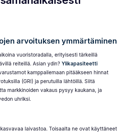
 samanaikaisesti
tojen arvoituksen ymmärtäminen
koina vuoristoradalla, erityisesti tärkeillä
illä reiteillä. Asian ydin?
Ylikapasiteetti
varustamot kamppailemaan pitääkseen hinnat
ksilla (GRI) ja perutuilla lähtöillä. Siitä
atta markkinoiden vakaus pysyy kaukana, ja
vedon uhriksi.
a kasvavaa laivastoa. Toisaalta ne ovat käyttäneet