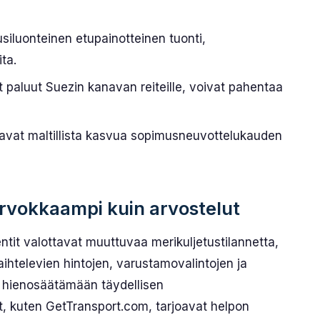
kausiluonteinen etupainotteinen tuonti,
ta.
 paluut Suezin kanavan reiteille, voivat pahentaa
tavat maltillista kasvua sopimusneuvottelukauden
rvokkaampi kuin arvostelut
ntit valottavat muuttuvaa merikuljetustilannetta,
ihtelevien hintojen, varustamovalintojen ja
a hienosäätämään täydellisen
at, kuten GetTransport.com, tarjoavat helpon