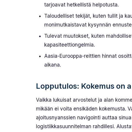
tarjoavat hetkellistä helpotusta.
Taloudelliset tekijät, kuten tullit ja 
monimutkaistavat kysynnän ennustei
Tulevat muutokset, kuten mahdolliset
kapasiteettiongelmia.
Aasia-Eurooppa-reittien hinnat osoit
aikana.
Lopputulos: Kokemus on a
Vaikka lukuisat arvostelut ja alan komme
mikään ei voita ensikäden kokemusta. Va
ajoitusnyanssien navigointi auttaa sinu
logistiikkasuunnitelman rahdillesi. Alust