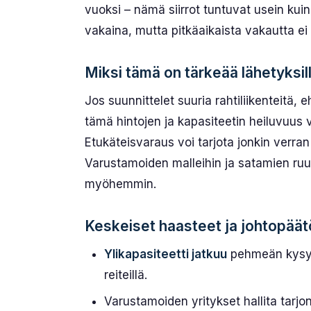
vuoksi – nämä siirrot tuntuvat usein kuin
vakaina, mutta pitkäaikaista vakautta ei
Miksi tämä on tärkeää lähetyksil
Jos suunnittelet suuria rahtiliikenteitä,
tämä hintojen ja kapasiteetin heiluvuus vo
Etukäteisvaraus voi tarjota jonkin verr
Varustamoiden malleihin ja satamien ruuh
myöhemmin.
Keskeiset haasteet ja johtopäät
Ylikapasiteetti jatkuu
pehmeän kysynn
reiteillä.
Varustamoiden yritykset hallita tarj