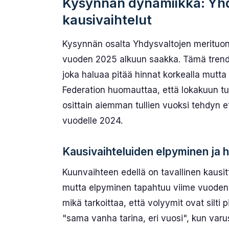
Kysynnän dynamiikka: Yhdy
kausivaihtelut
Kysynnän osalta Yhdysvaltojen merituon
vuoden 2025 alkuun saakka. Tämä trendi
joka haluaa pitää hinnat korkealla mutta
Federation huomauttaa, että lokakuun tuo
osittain aiemman tullien vuoksi tehdyn et
vuodelle 2024.
Kausivaihteluiden elpyminen ja 
Kuunvaihteen edellä on tavallinen kausit
mutta elpyminen tapahtuu viime vuoden 
mikä tarkoittaa, että volyymit ovat silt
"sama vanha tarina, eri vuosi", kun va