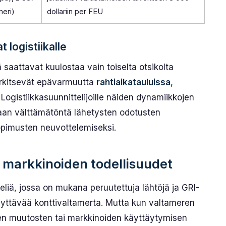
meri)
dollariin per FEU
 logistiikalle
ä saattavat kuulostaa vain toiselta otsikolta
merkitsevät epävarmuutta
rahtiaikatauluissa
,
 Logistiikkasuunnittelijoille näiden dynamiikkojen
vaan välttämätöntä lähetysten odotusten
pimusten neuvottelemiseksi.
a markkinoiden todellisuudet
liä, jossa on mukana peruutettuja lähtöjä ja GRI-
 täyttävää konttivaltamerta. Mutta kun valtameren
sten muutosten tai markkinoiden käyttäytymisen