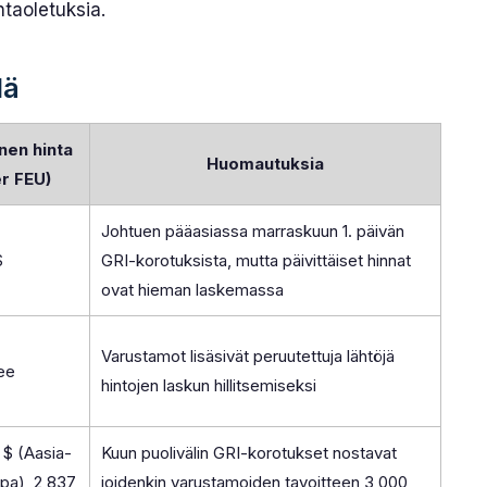
ntaoletuksia.
lä
nen hinta
Huomautuksia
r FEU)
Johtuen pääasiassa marraskuun 1. päivän
$
GRI-korotuksista, mutta päivittäiset hinnat
ovat hieman laskemassa
Varustamot lisäsivät peruutettuja lähtöjä
ee
hintojen laskun hillitsemiseksi
 $ (Aasia-
Kuun puolivälin GRI-korotukset nostavat
pa), 2 837
joidenkin varustamoiden tavoitteen 3 000