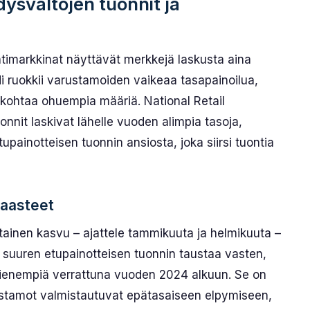
svaltojen tuonnit ja
timarkkinat näyttävät merkkejä laskusta aina
 ruokkii varustamoiden vaikeaa tasapainoilua,
 kohtaa ohuempia määriä. National Retail
nnit laskivat lähelle vuoden alimpia tasoja,
upainotteisen tuonnin ansiosta, joka siirsi tuontia
haasteet
tainen kasvu – ajattele tammikuuta ja helmikuuta –
suuren etupainotteisen tuonnin taustaa vasten,
i pienempiä verrattuna vuoden 2024 alkuun. Se on
rustamot valmistautuvat epätasaiseen elpymiseen,