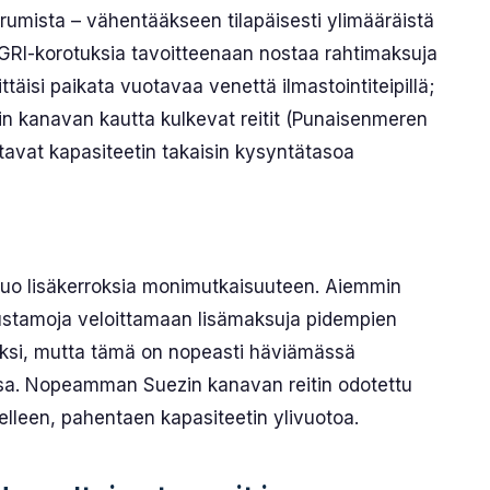
rumista – vähentääkseen tilapäisesti ylimääräistä
i GRI-korotuksia tavoitteenaan nostaa rahtimaksuja
täisi paikata vuotavaa venettä ilmastointiteipillä;
zin kanavan kautta kulkevat reitit (Punaisenmeren
avat kapasiteetin takaisin kysyntätasoa
 tuo lisäkerroksia monimutkaisuuteen. Aiemmin
rustamoja veloittamaan lisämaksuja pidempien
uoksi, mutta tämä on nopeasti häviämässä
essa. Nopeamman Suezin kanavan reitin odotettu
lleen, pahentaen kapasiteetin ylivuotoa.