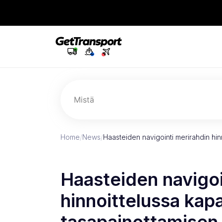
Mistä
Home
/
News
/
Haasteiden navigointi merirahdin hin
Haasteiden navigoi
hinnoittelussa kap