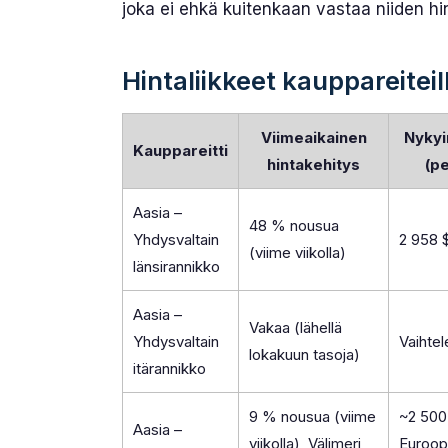
joka ei ehkä kuitenkaan vastaa niiden hi
Hintaliikkeet kauppareiteil
Viimeaikainen
Nykyi
Kauppareitti
hintakehitys
(pe
Aasia –
48 % nousua
Yhdysvaltain
2 958 
(viime viikolla)
länsirannikko
Aasia –
Vakaa (lähellä
Yhdysvaltain
Vaihtel
lokakuun tasoja)
itärannikko
9 % nousua (viime
~2 500
Aasia –
viikolla), Välimeri
Euroop