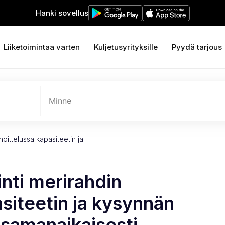
Hanki sovellus
Liiketoimintaa varten
Kuljetusyrityksille
Pyydä tarjous
Minne
noittelussa kapasiteetin ja…
nti merirahdin
asiteetin ja kysynnän