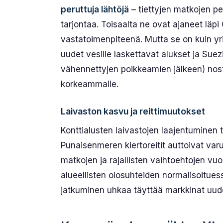
peruttuja lähtöjä
– tiettyjen matkojen pe
tarjontaa. Toisaalta ne ovat ajaneet läp
vastatoimenpiteenä. Mutta se on kuin yrit
uudet vesille laskettavat alukset ja Sue
vähennettyjen poikkeamien jälkeen) nost
korkeammalle.
Laivaston kasvu ja reittimuutokset
Konttialusten laivastojen laajentuminen
Punaisenmeren kiertoreitit auttoivat va
matkojen ja rajallisten vaihtoehtojen v
alueellisten olosuhteiden normalisoitu
jatkuminen uhkaa täyttää markkinat uude