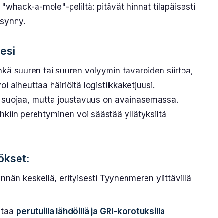
 "whack-a-mole"-peliltä: pitävät hinnat tilapäisesti
 synny.
lesi
 ehkä suuren tai suuren volyymin tavaroiden siirtoa,
i aiheuttaa häiriöitä logistiikkaketjuusi.
an suojaa, mutta joustavuus on avainasemassa.
kiin perehtyminen voi säästää yllätyksiltä
ökset:
än keskellä, erityisesti Tyynenmeren ylittävillä
ontaa
perutuilla lähdöillä ja GRI-korotuksilla