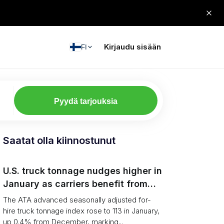
Kirjaudu sisään
FI
Pyydä tarjouksia
Saatat olla kiinnostunut
U.S. truck tonnage nudges higher in
January as carriers benefit from
tighter capacity
The ATA advanced seasonally adjusted for-
hire truck tonnage index rose to 113 in January,
up 0.4% from December, marking...