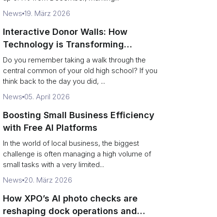
News
19. März 2026
Interactive Donor Walls: How
Technology is Transforming
Campus Philanthropy
Do you remember taking a walk through the
central common of your old high school? If you
think back to the day you did, ...
News
05. April 2026
Boosting Small Business Efficiency
with Free AI Platforms
In the world of local business, the biggest
challenge is often managing a high volume of
small tasks with a very limited...
News
20. März 2026
How XPO’s AI photo checks are
reshaping dock operations and