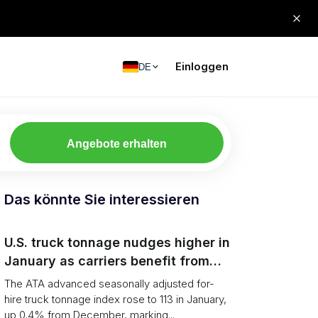
Einloggen
DE
Angebote erhalten
Das könnte Sie interessieren
U.S. truck tonnage nudges higher in
January as carriers benefit from
tighter capacity
The ATA advanced seasonally adjusted for-
hire truck tonnage index rose to 113 in January,
up 0.4% from December, marking...