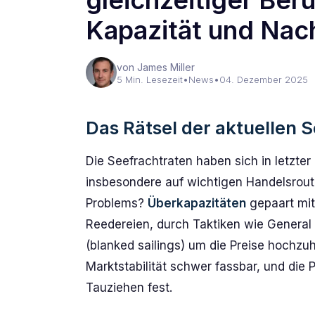
gleichzeitiger Ber
Kapazität und Nac
von James Miller
5 Min. Lesezeit
•
News
•
04. Dezember 2025
Das Rätsel der aktuellen 
Die Seefrachtraten haben sich in letzter
insbesondere auf wichtigen Handelsroute
Problems?
Überkapazitäten
gepaart mit
Reedereien, durch Taktiken wie General
(blanked sailings) um die Preise hochzu
Marktstabilität schwer fassbar, und die 
Tauziehen fest.