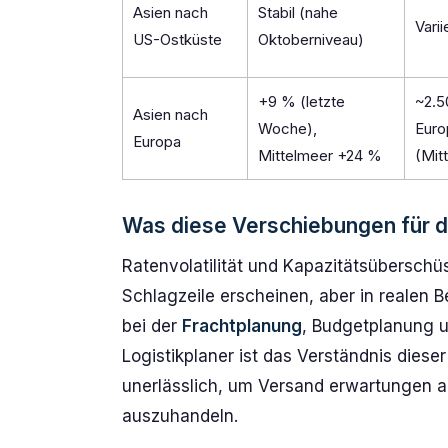
Asien nach
Stabil (nahe
Varii
US-Ostküste
Oktoberniveau)
+9 % (letzte
~2.5
Asien nach
Woche),
Euro
Europa
Mittelmeer +24 %
(Mit
Was diese Verschiebungen für d
Ratenvolatilität und Kapazitätsüberschü
Schlagzeile erscheinen, aber in realen B
bei der
Frachtplanung
, Budgetplanung un
Logistikplaner ist das Verständnis die
unerlässlich, um Versand erwartungen ab
auszuhandeln.