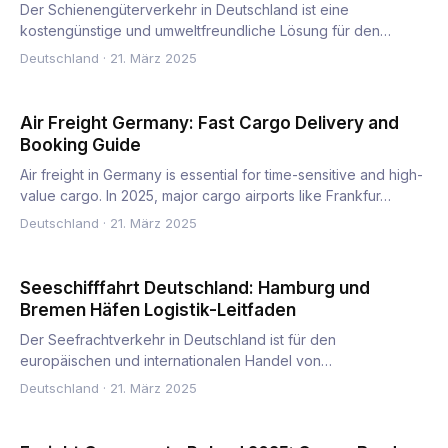
Der Schienengüterverkehr in Deutschland ist eine
kostengünstige und umweltfreundliche Lösung für den
Transport von Masse…
Deutschland
·
21. März 2025
Air Freight Germany: Fast Cargo Delivery and
Booking Guide
Air freight in Germany is essential for time-sensitive and high-
value cargo. In 2025, major cargo airports like Frankfur…
Deutschland
·
21. März 2025
Seeschifffahrt Deutschland: Hamburg und
Bremen Häfen Logistik-Leitfaden
Der Seefrachtverkehr in Deutschland ist für den
europäischen und internationalen Handel von
entscheidender Bedeutung. Im…
Deutschland
·
21. März 2025