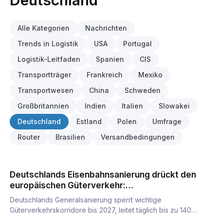
Deutschland
Alle Kategorien
Nachrichten
Trends in Logistik
USA
Portugal
Logistik-Leitfaden
Spanien
CIS
Transportträger
Frankreich
Mexiko
Transportwesen
China
Schweden
Großbritannien
Indien
Italien
Slowakei
Deutschland
Estland
Polen
Umfrage
Router
Brasilien
Versandbedingungen
Deutschlands Eisenbahnsanierung drückt den
europäischen Güterverkehr:
Streckensperrungen bis 2027 und ein
Deutschlands Generalsanierung sperrt wichtige
Umleitungsplan
Güterverkehrskorridore bis 2027, leitet täglich bis zu 140